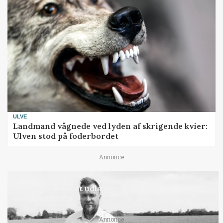
ULVE
Landmand vågnede ved lyden af skrigende kvier:
Ulven stod på foderbordet
Annonce
LEDER
Det er en uskik at udlægge et røgslør om
økoproduktion
Annonce