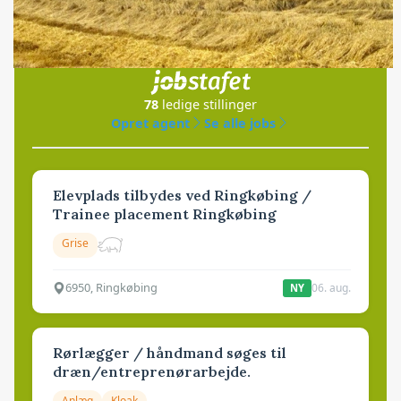
Jobs
i samarbejde med
78
ledige stillinger
Opret agent
Se alle jobs
Elevplads tilbydes ved Ringkøbing /
Trainee placement Ringkøbing
Grise
6950, Ringkøbing
06. aug.
NY
Rørlægger / håndmand søges til
dræn/entreprenørarbejde.
Anlæg
Kloak