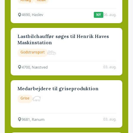
4690, Haslev
06. aug.
NY
Lastbilchauffør søges til Henrik Haves
Maskinstation
Godstransport
4700, Næstved
03. aug.
Medarbejdere til griseproduktion
Grise
9681, Ranum
03. aug.