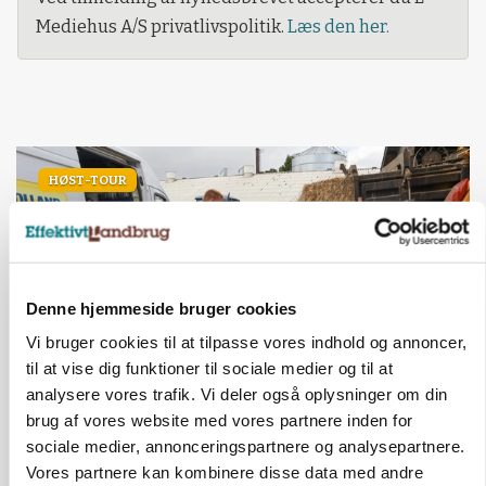
Mediehus A/S privatlivspolitik.
Læs den her.
HØST-TOUR
Denne hjemmeside bruger cookies
Vi bruger cookies til at tilpasse vores indhold og annoncer,
til at vise dig funktioner til sociale medier og til at
analysere vores trafik. Vi deler også oplysninger om din
PLANTER
brug af vores website med vores partnere inden for
18 montører står klar i høsten: Sådan holder PN
sociale medier, annonceringspartnere og analysepartnere.
Maskiner landmænd i gang
Vores partnere kan kombinere disse data med andre