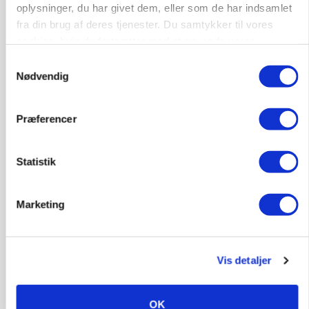
oplysninger, du har givet dem, eller som de har indsamlet
Annonce
fra din brug af deres tjenester. Du samtykker til vores
Loading...
cookies, hvis du fortsætter med at anvende vores
hjemmeside.
Samtykkevalg
POLITIK
Nødvendig
Bønder holder vagt ved Rusland
Præferencer
Statistik
Marketing
Vis detaljer
ULVE
Bekræftet: Sætter droner ind mod problemulv
OK