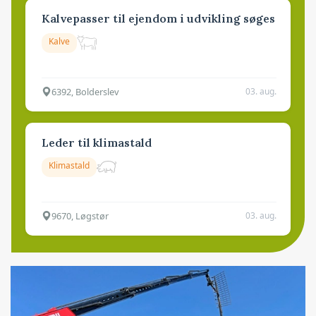
Kalvepasser til ejendom i udvikling søges
Kalve
6392, Bolderslev
03. aug.
Leder til klimastald
Klimastald
9670, Løgstør
03. aug.