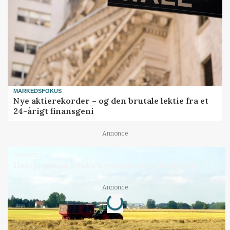
MARKEDSFOKUS
Nye aktierekorder – og den brutale lektie fra et
24-årigt finansgeni
Annonce
MARKED
Høstpres kan sænke hvedeprisen yderligere
Annonce
Loading...