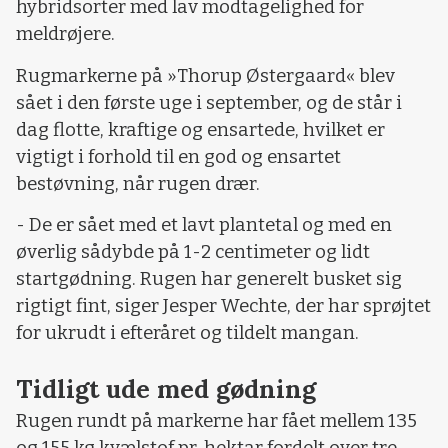
hybridsorter med lav modtagelighed for
meldrøjere.
Rugmarkerne på »Thorup Østergaard« blev
sået i den første uge i september, og de står i
dag flotte, kraftige og ensartede, hvilket er
vigtigt i forhold til en god og ensartet
bestøvning, når rugen drær.
- De er sået med et lavt plantetal og med en
øverlig sådybde på 1-2 centimeter og lidt
startgødning. Rugen har generelt busket sig
rigtigt fint, siger Jesper Wechte, der har sprøjtet
for ukrudt i efteråret og tildelt mangan.
Tidligt ude med gødning
Rugen rundt på markerne har fået mellem 135
og 155 kg kvælstof pr. hektar fordelt over tre