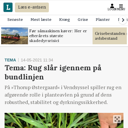
Læs e-avisen
LOGIN
MENU
Seneste
Mest læste
Kvæg
Grise
Planter
Mask
Før såmaskinen kører: Her er
Grisebestanden s
efterårets største
avlsbestand
skadedyrsrisici
TEMA
14-05-2021 11:34
Tema: Rug slår igennem på
bundlinjen
På »Thorup Østergaard« i Vendsyssel spiller rug en
afgørende rolle i planteavlen på grund af dens
robusthed, stabilitet og dyrkningssikkerhed.