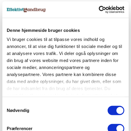
Nyhedsbreve
Tilmeld dig et af vores nyhedsbreve, og få
Denne hjemmeside bruger cookies
landbrugets vigtigste nyheder direkte i indbakken.
Vi bruger cookies til at tilpasse vores indhold og
annoncer, til at vise dig funktioner til sociale medier og til
at analysere vores trafik. Vi deler også oplysninger om
Tilmeld nyhedsbrev
din brug af vores website med vores partnere inden for
sociale medier, annonceringspartnere og
analysepartnere. Vores partnere kan kombinere disse
Sociale medier
data med andre oplysninger, du har givet dem, eller som
de har indsamlet fra din brug af deres tjenester. Du
Følg os på Facebook, LinkedIn og Instagram og få
samtykker til vores cookies, hvis du fortsætter med at
alle landbrugets vigtigste nyheder.
anvende vores hjemmeside.
Samtykkevalg
Nødvendig
Præferencer