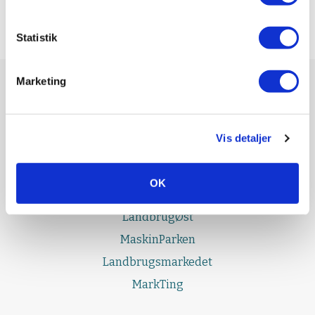
Statistik
Marketing
UDGIVELSER
Effektivt Landbrug
Vis detaljer
LandbrugNord
LandbrugSyd
OK
LandbrugFyn
LandbrugØst
MaskinParken
Landbrugsmarkedet
MarkTing