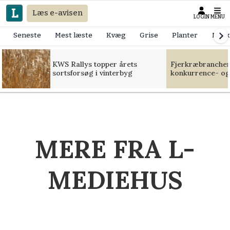
Læs e-avisen
LOGIN
MENU
Seneste
Mest læste
Kvæg
Grise
Planter
Mask
KWS Rallys topper årets
Fjerkræbranchen:
sortsforsøg i vinterbyg
konkurrence- og
MERE FRA L-
MEDIEHUS