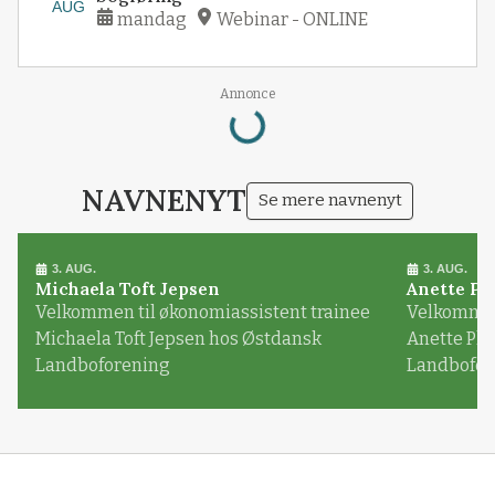
AUG
mandag
Webinar - ONLINE
Loading...
Annonce
NAVNENYT
Se mere navnenyt
3. AUG.
3. AUG.
Michaela Toft Jepsen
Anette Pl
Velkommen til økonomiassistent trainee
Velkommen 
Michaela Toft Jepsen hos Østdansk
Anette Pl
Landboforening
Landbofor