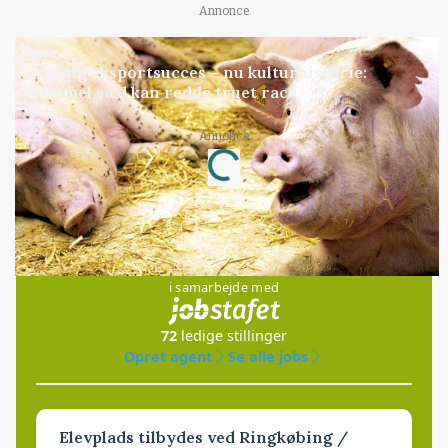
Annonce
GRISE
Engang eksportsucces – nu kulturhistorie:
Gammel sæd kan redde truet race
Annonce
Loading...
Jobs
i samarbejde med
72
ledige stillinger
Opret agent
Se alle jobs
Elevplads tilbydes ved Ringkøbing /