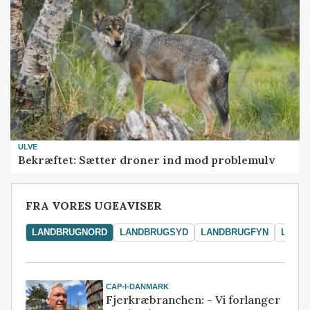
ULVE
Bekræftet: Sætter droner ind mod problemulv
FRA VORES UGEAVISER
LANDBRUGNORD
LANDBRUGSYD
LANDBRUGFYN
LAND
CAP-I-DANMARK
Fjerkræbranchen: - Vi forlanger