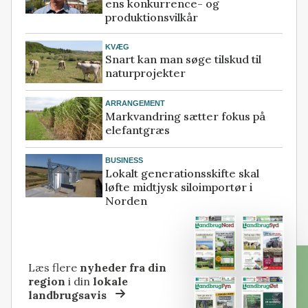
ens konkurrence- og
produktionsvilkår
KVÆG
Snart kan man søge tilskud til
naturprojekter
ARRANGEMENT
Markvandring sætter fokus på
elefantgræs
BUSINESS
Lokalt generationsskifte skal
løfte midtjysk siloimportør i
Norden
Læs flere
nyheder fra din
region
i din
lokale
landbrugsavis