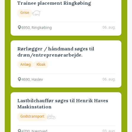
Trainee placement Ringkøbing
Grise
6950, Ringkøbing
06. aug.
Rørlægger / håndmand søges til
dræn/entreprenørarbejde.
Anlæg
Kloak
4690, Haslev
06. aug.
Lastbilchauffør søges til Henrik Haves
Maskinstation
Godstransport
4700, Næstved
03. aug.