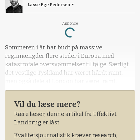
Lasse Ege Pedersen
Annonce
Loading...
Sommeren i år har budt på massive
regnmængder flere steder i Europa med
katastrofale oversvømmelser til følge. Særligt
det vestlige Tyskland har været hårdt ramt,
men også dele af London har været ramt.
Vil du læse mere?
Kære læser, denne artikel fra Effektivt
Landbrug er låst.
Kvalitetsjournalistik kræver research,