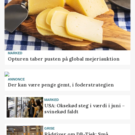
MARKED
Opturen taber pusten på global mejeriauktion
ANNONCE
Der kan være penge gemt, i foderstrategien
MARKED
USA: Oksekød steg i værdi i juni –
svinekød faldt
GRISE
Rådgiver om DB-Tjek: Små