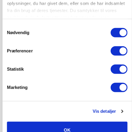
oplysninger, du har givet dem, eller som de har indsamlet
BUSINESS
Fra mark til mur: Byggeriet kan åbne nyt
fra din brug af deres tjenester. Du samtykker til vores
marked for biokul
cookies, hvis du fortsætter med at anvende vores
hjemmeside.
Samtykkevalg
Nødvendig
Præferencer
Statistik
Marketing
POLITIK
»Nu stopper I«: Landbrugsdebattør og
protestgruppe vil demonstrere mod ny
Vis detaljer
gødskningslov
OK