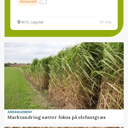
Klimastald
9670, Løgstør
03. aug.
ARRANGEMENT
Markvandring sætter fokus på elefantgræs