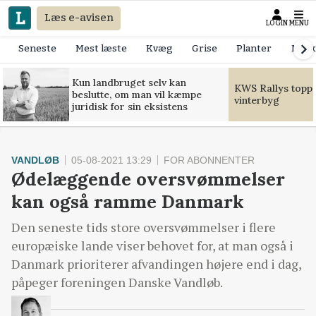
Læs e-avisen
LOGIN
MENU
Seneste
Mest læste
Kvæg
Grise
Planter
Mask
Kun landbruget selv kan
KWS Rallys toppe
beslutte, om man vil kæmpe
vinterbyg
juridisk for sin eksistens
VANDLØB
05-08-2021 13:29
FOR ABONNENTER
Ødelæggende oversvømmelser
kan også ramme Danmark
Den seneste tids store oversvømmelser i flere
europæiske lande viser behovet for, at man også i
Danmark prioriterer afvandingen højere end i dag,
påpeger foreningen Danske Vandløb.