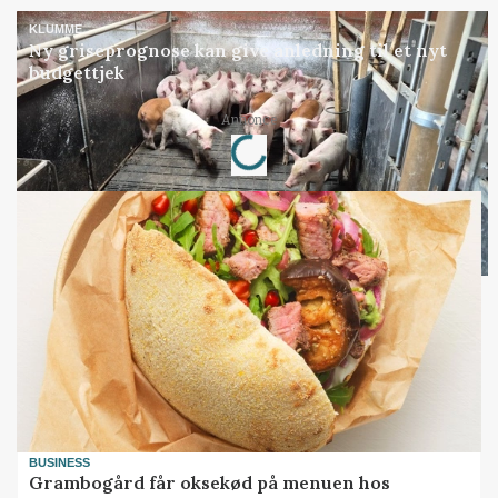
KLUMME
Ny griseprognose kan give anledning til et nyt
budgettjek
Loading...
Annonce
BUSINESS
Grambogård får oksekød på menuen hos