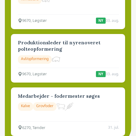
9670, Løgstør
03. aug.
NY
Produktionsleder til nyrenoveret
polteopformering
Avl/opformering
9670, Løgstør
03. aug.
NY
Medarbejder - fodermester søges
Kalve
Grovfoder
6270, Tønder
31. jul.