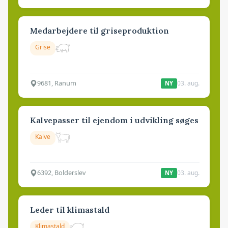
Medarbejdere til griseproduktion
Grise
9681, Ranum
03. aug.
NY
Kalvepasser til ejendom i udvikling søges
Kalve
6392, Bolderslev
03. aug.
NY
Leder til klimastald
Klimastald