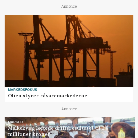
Annonce
MARKEDSFOKUS
Olien styrer råvaremarkederne
Annonce
MARKED
Malkekvæg løftede driftsresultatet til 2,8
millioner kroner