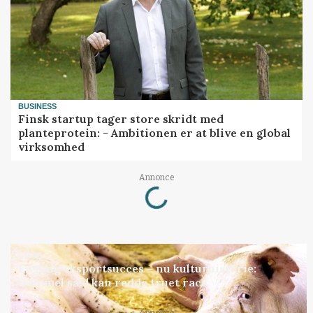
BUSINESS
Finsk startup tager store skridt med
planteprotein: - Ambitionen er at blive en global
virksomhed
Loading...
Annonce
GRISE
Engang eksportsucces – nu kulturhistorie:
Gammel sæd kan redde truet race
Annonce