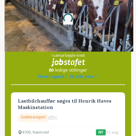
Annonce
Loading...
Jobs
i samarbejde med
80
ledige stillinger
Opret agent
Se alle jobs
Lastbilchauffør søges til Henrik Haves
Maskinstation
Godstransport
4700, Næstved
03. aug.
NY