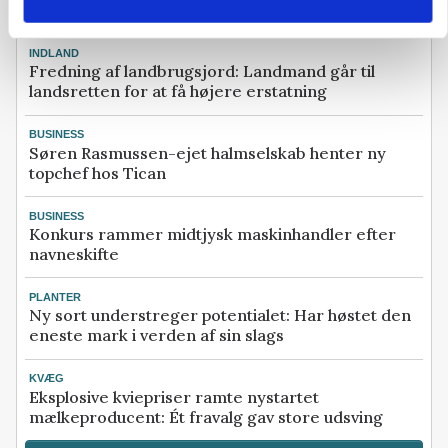
MEST LÆSTE
SENESTE NYT
INDLAND
Fredning af landbrugsjord: Landmand går til
landsretten for at få højere erstatning
BUSINESS
Søren Rasmussen-ejet halmselskab henter ny
topchef hos Tican
BUSINESS
Konkurs rammer midtjysk maskinhandler efter
navneskifte
PLANTER
Ny sort understreger potentialet: Har høstet den
eneste mark i verden af sin slags
KVÆG
Eksplosive kviepriser ramte nystartet
mælkeproducent: Ét fravalg gav store udsving