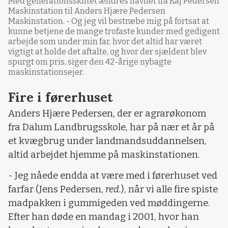
Med generationsskiftet ændres navnet fra Kaj Pedersen
Maskinstation til Anders Hjære Pedersen
Maskinstation. - Og jeg vil bestræbe mig på fortsat at
kunne betjene de mange trofaste kunder med gedigent
arbejde som under min far, hvor det altid har været
vigtigt at holde det aftalte, og hvor der sjældent blev
spurgt om pris, siger den 42-årige nybagte
maskinstationsejer.
Fire i førerhuset
Anders Hjære Pedersen, der er agrarøkonom
fra Dalum Landbrugsskole, har på nær et år på
et kvægbrug under landmandsuddannelsen,
altid arbejdet hjemme på maskinstationen.
- Jeg nåede endda at være med i førerhuset ved
farfar (Jens Pedersen,
red.
), når vi alle fire spiste
madpakken i gummigeden ved møddingerne.
Efter han døde en mandag i 2001, hvor han