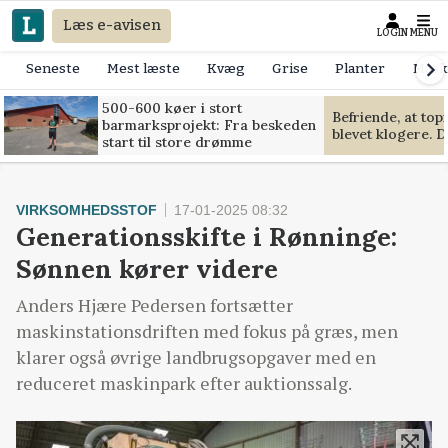
Læs e-avisen
LOGIN
MENU
Seneste
Mest læste
Kvæg
Grise
Planter
Mask
500-600 køer i stort
Befriende, at to
barmarksprojekt: Fra beskeden
blevet klogere. D
start til store drømme
VIRKSOMHEDSSTOF
17-01-2025 08:32
Generationsskifte i Rønninge:
Sønnen kører videre
Anders Hjære Pedersen fortsætter
maskinstationsdriften med fokus på græs, men
klarer også øvrige landbrugsopgaver med en
reduceret maskinpark efter auktionssalg.