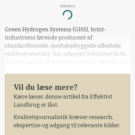
Annonce
Loading...
Green Hydrogen Systems (GHS), brint-
industriens førende producent af
standardiserede, modulopbyggede alkaliske
elektrolyseanlæg, har udpeget Sebastian Koks
Andreassen til ny administrerende direktør for
virksomheden fra 1. november 2020. Det skriver
virksomheden i en pressemeddelelse tirsdag.
Vil du læse mere?
Kære læser, denne artikel fra Effektivt
Landbrug er låst.
Kvalitetsjournalistik kræver research,
ekspertise og adgang til relevante kilder.