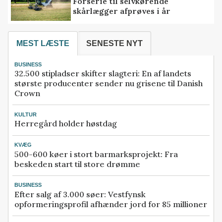
Forserie til selvkørende
skårlægger afprøves i år
MEST LÆSTE
SENESTE NYT
BUSINESS
32.500 stipladser skifter slagteri: En af landets
største producenter sender nu grisene til Danish
Crown
KULTUR
Herregård holder høstdag
KVÆG
500-600 køer i stort barmarksprojekt: Fra
beskeden start til store drømme
BUSINESS
Efter salg af 3.000 søer: Vestfynsk
opformeringsprofil afhænder jord for 85 millioner