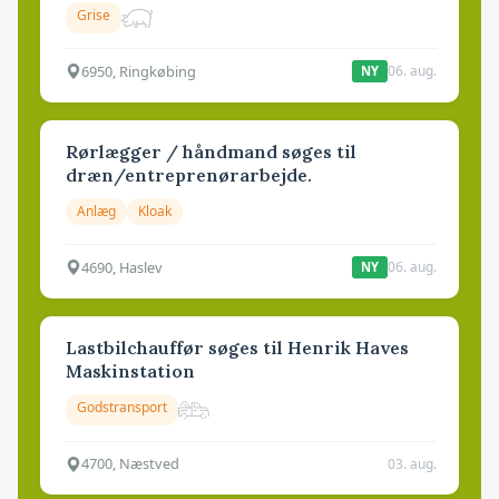
Grise
6950, Ringkøbing
06. aug.
NY
Rørlægger / håndmand søges til
dræn/entreprenørarbejde.
Anlæg
Kloak
4690, Haslev
06. aug.
NY
Lastbilchauffør søges til Henrik Haves
Maskinstation
Godstransport
4700, Næstved
03. aug.