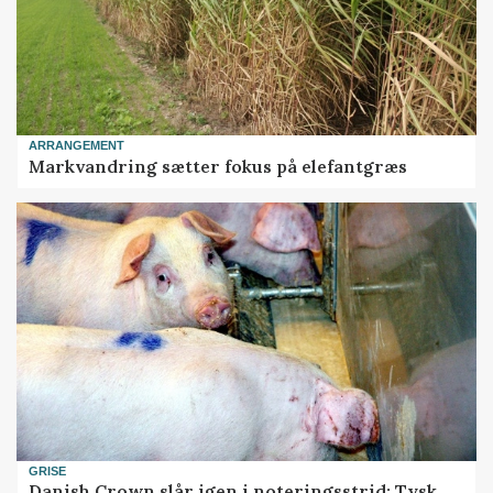
ARRANGEMENT
Markvandring sætter fokus på elefantgræs
GRISE
Danish Crown slår igen i noteringsstrid: Tysk