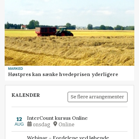
MARKED
Høstpres kan sænke hvedeprisen yderligere
KALENDER
Se flere arrangementer
InterCount kursus Online
12
AUG
onsdag
Online
Webinar – Fordelene ved løbende