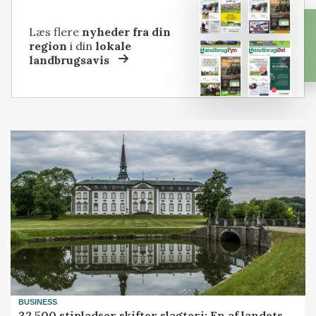
Læs flere
nyheder fra din
region
i din
lokale
landbrugsavis
BUSINESS
32.500 stipladser skifter slagteri: En af landets