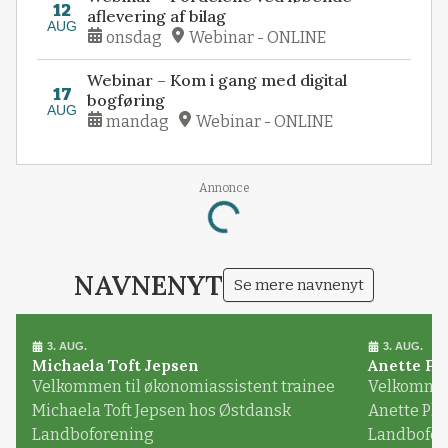
12
aflevering af bilag
AUG
onsdag
Webinar - ONLINE
Webinar – Kom i gang med digital
17
bogføring
AUG
mandag
Webinar - ONLINE
Loading...
Annonce
NAVNENYT
Se mere navnenyt
3. AUG.
3. AUG.
Michaela Toft Jepsen
Anette Pl
Velkommen til økonomiassistent trainee
Velkommen 
Michaela Toft Jepsen hos Østdansk
Anette Pl
Landboforening
Landbofor