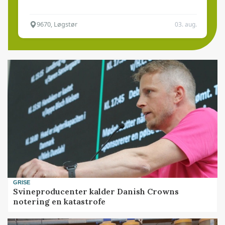
9670, Løgstør
03. aug.
GRISE
Svineproducenter kalder Danish Crowns
notering en katastrofe