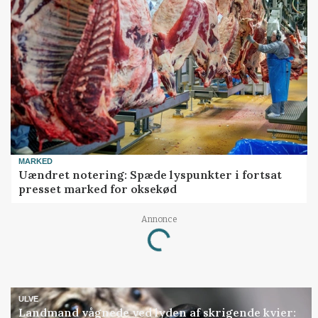
MARKED
Uændret notering: Spæde lyspunkter i fortsat
presset marked for oksekød
Loading...
Annonce
ULVE
Landmand vågnede ved lyden af skrigende kvier: