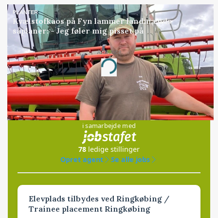
PLANTER
Kvælstofkaos på Fyn lammer landmænds
såplaner: - Jeg føler mig pisset på
Annonce
Loading...
Jobs
i samarbejde med
78
ledige stillinger
Opret agent
Se alle jobs
Elevplads tilbydes ved Ringkøbing /
Trainee placement Ringkøbing