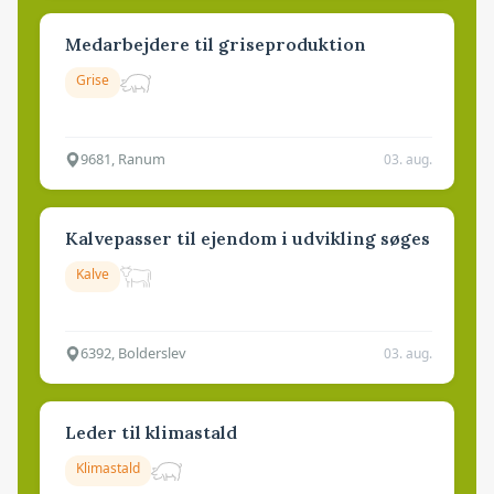
Medarbejdere til griseproduktion
Grise
9681, Ranum
03. aug.
Kalvepasser til ejendom i udvikling søges
Kalve
6392, Bolderslev
03. aug.
Leder til klimastald
Klimastald