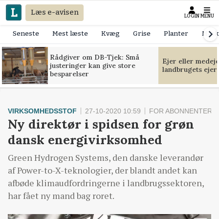
Læs e-avisen
LOGIN
MENU
Seneste
Mest læste
Kvæg
Grise
Planter
Mask
Rådgiver om DB-Tjek: Små
Ejer eller medej
justeringer kan give store
landbrugets ejer
besparelser
VIRKSOMHEDSSTOF
27-10-2020 10:59
FOR ABONNENTER
Ny direktør i spidsen for grøn
dansk energivirksomhed
Green Hydrogen Systems, den danske leverandør
af Power-to-X-teknologier, der blandt andet kan
afbøde klimaudfordringerne i landbrugssektoren,
har fået ny mand bag roret.