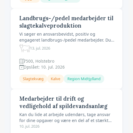
Landbrugs-/pedel medarbejder til
slagtekalveproduktion
Vi søger en ansvarsbevidst, positiv og
engageret landbrugs-/pedel medarbejder. Du
skal være interesseret i kalveproduktion, hvor
13. jul. 2026
kalvens trivsel, velfærd og tilvækst har højeste
prioritet. Vi forventer at du er omhyggelig i dit
7500, Holstebro
arbejde og har lyst til at indgå i et målrettet
Opslået: 10. jul. 2026
samarbejde. Som medarbej
Slagtekvæg
Kalve
Region Midtjylland
Medarbejder til drift og
vedligehold af spildevandsanlæg
Kan du lide at arbejde udendørs, tage ansvar
for dine opgaver og være en del af et stærkt
team? Trives du med en fast arbejdsplads og
10. jul. 2026
faste arbejdstider - og en hverdag med