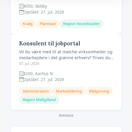
af malkerobotter, herunder management,
4050, Skibby
indberette registreringer til det offentlige
Opslået: 27. jul. 2026
system, reproduktionsopfølgning i sama
Kvæg
Planteavl
Region Hovedstaden
Konsulent til jobportal
Vil du være med til at matche virksomheder og
medarbejdere i det grønne erhverv? Trives du
med kundekontakt, kommunikation og digitale
07. jul. 2026
løsninger? Så er du måske vores nye konsulent
8200, Aarhus N
Du vil være en vigtig del af LandboUngdoms
Opslået: 27. jul. 2026
HR-afdeling. Din primære opgave er at
supportere og rådgive vores kunder i r
Administration
Markedsføring
Rådgivning
Region Midtjylland
Annonce