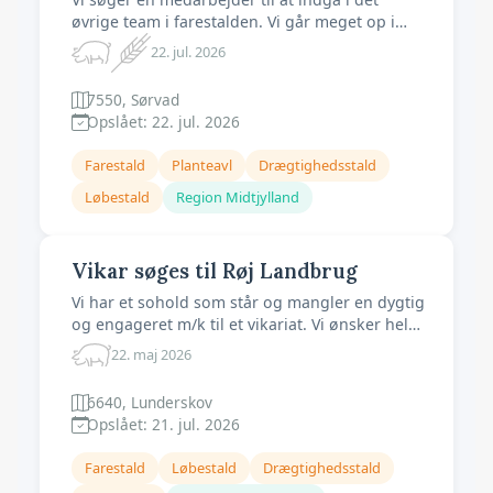
øvrige team i farestalden. Vi går meget op i
dyrevelfærd, et godt arbejdsmiljø og gode
22. jul. 2026
resultater. Vi bestræber os på at skabe en god
arbejdsplads, med fokus på trivsel. Vil du med
7550, Sørvad
på holdet, så læs videre! Arbejdsopgaver: ✓
Opslået: 22. jul. 2026
Daglig pasning af søer og grise.
Farestald
Planteavl
Drægtighedsstald
Løbestald
Region Midtjylland
Vikar søges til Røj Landbrug
Vi har et sohold som står og mangler en dygtig
og engageret m/k til et vikariat. Vi ønsker hele
tiden at udvikle os og forbedre de gode
22. maj 2026
resultater vi allerede har. Vi mangler lidt ekstra
hjælp de næste 2 måneder, er det dig? Du
6640, Lunderskov
kommer til at indgå i et godt team. Vi har et
Opslået: 21. jul. 2026
godt arbejdsmiljø og vi hj
Farestald
Løbestald
Drægtighedsstald