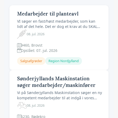
Medarbejder til planteavl
VI søger en fast/høst medarbejder, som kan
lidt af det hele. Det er dog et krav at du SKAL
have kendskab til kørsel med traktor/maskiner,
08. jul. 2026
og almindelig vedligeholdese af maskiner. Men
også anden forfalden arbejde på gården. Vi er
9460, Brovst
i alt 5-6 medarbejdere fast og 10-12 stykker i
Opslået: 07. jul. 2026
sæsoner, arbejdssproget
Salgsafgrøder
Region Nordjylland
Sønderjyllands Maskinstation
søger medarbejder/maskinfører
Vi på Sønderjyllands Maskinstation søger en ny
kompetent medarbejder til at indgå i vores
team, som allerede består af 10 dedikerede
08. jul. 2026
medarbejdere. vi udfører Landbrugsarbejde i
Sønderjylland Vi kan tilbyde en moderne
6230, Rødekro