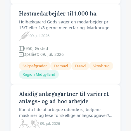
Høstmedarbejder til 1.000 ha.
Holbækgaard Gods søger en medarbejder pr
15/7 eller 1/8 gerne med erfaring. Markbruget
består af ca. 1.000 ha jord primært med korn
09. jul. 2026
og raps. Niels Bjerregaard Holbækgårdsvej 20
8950 Ørsted tlf 40265300
8950, Ørsted
Opslået: 09. jul. 2026
Salgsafgrøder
Fremavl
Frøavl
Skovbrug
Region Midtjylland
Alsidig anlægsgartner til varieret
anlægs- og ad hoc arbejde
Kan du lide at arbejde udendørs, betjene
maskiner og løse forskellige anlægsopgaver?
Så søger Tolstrup A/S en anlægsgartner til
09. jul. 2026
vores afdeling i Fredericia. DINE