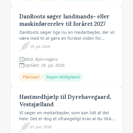
DanRoots søger landmands- eller
maskinførerelev til foråret 2027
DanRoots søger lige nu en medarbejder, der vil
være med til at gøre en forskel inden for
økologisk og konventionelt landbrug og som
29. jul. 2026
har stor interesse for planteavl. Det er derfor
en forudsætning, at du har erfaring med
8850, Bjerringbro
kørsel af moderne landbrugsmaskiner og har
Opslået: 28. jul. 2026
kendskab til planteproduktion. Jobbet
Planteavl
Region Midtjylland
Høstmedhjælp til Dyrehavegaard,
Vestsjælland
VI søger en medarbejder, som kan lidt af det
hele. Det er dog et ufravigeligt krav at du SKAL
have kendskab til kørsel med traktor, og
01. jun. 2026
almindelig vedligeholdese af maskiner. Vi