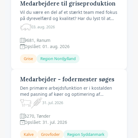
Medarbejdere til griseproduktion
Vil du være en del af et stærkt team med fokus
på dyrevelfærd og kvalitet? Har du lyst til at
arbejde med grise i en moderne produktion,
03. aug. 2026
hvor der er ordnede forhold, gode kollegaer
og mulighed for at udvikle dig? Så er du måske
9681, Ranum
en af de nye medarbejdere, vi søger. Vi
Opslået: 01. aug. 2026
mangler medarbejdere til: Farest
Grise
Region Nordjylland
Medarbejder - fodermester søges
Den primære arbejdsfunktion er i kostalden
med pasning af køer og optimering af
malkerobotter, herunder management,
31. jul. 2026
indberette registreringer til det offentlige
system, reproduktionsopfølgning i samarbejde
6270, Tønder
med dyrlæge, inseminør og foderrådgiver mv.
Opslået: 31. jul. 2026
Fodring af kalve og ungdyr vil også være en
del af
Kalve
Grovfoder
Region Syddanmark