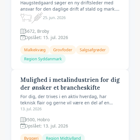
Haugstedgaard søger en ny driftsleder med
ansvar for den daglige drift af stald og mark.
Her får du et job der ruster dig til en hverdag
25. jun. 2026
med mange beslutninger. Udtalelse fra
tidligere driftsleder: "Jeg har været på
5672, Broby
Haugstedgaard i mere end 3 år, og har været
Opslået: 15. jul. 2026
super glad og tilfreds, for at være ansa
Malkekvæg
Grovfoder
Salgsafgrøder
Region Syddanmark
Mulighed i metalindustrien for dig
der ønsker et brancheskifte
For dig, der trives i en aktiv hverdag, har
teknisk flair og gerne vil være en del af en
stærk holdånd. Hos DS Stålprofil søger vi
13. jul. 2026
maskinoperatører til produktionen af
9500, Hobro
stålplader til tag og facade. Vi arbejder i et
Opslået: 13. jul. 2026
tempo, hvor dagen flytter sig, og hvor vi
hjælper hinanden med at levere høj kvalitet
Byggeri
Region Midtjylland