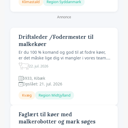
Klimastald
Region Syddanmark
Annonce
Driftsleder /Fodermester til
malkekøer
Er du 100 % komand og god til at fodre køer,
er det måske lige dig vi mangler i vores team.
Din arbejdsdag vil bestå af blandning af foder,
22. jul. 2026
opsyn , behandling , registrering og ledelse af
øvrigt personale i stalden. Du vil være den der
6933, Kibæk
har overblikket i det daglige og vi forventer Du
Opslået: 21. jul. 2026
har erfaring me
Kvæg
Region Midtjylland
Faglært til køer med
malkerobotter og mark søges