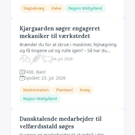
Slagtekvæg
Kalve
Region Midtjylland
Kjargaarden søger engageret
mekaniker til værkstedet
Brænder du for at skrue i maskiner, fejlsøgning
og få tingene ud og rulle igen? – Så har du
muligheden for at blive en del af værkstedet
24. jul. 2026
hos Kjargaarden. Vi er en landbrugsbedrift, i
Midtjylland, mellem Sunds og Ikast. Vi søger
7430, Ikast
en mekaniker til vores værksted hvor du
Opslået: 23. jul. 2026
kommer til at arbejde med en sto
Maskinstation
Planteavl
Kvæg
Region Midtjylland
Dansktalende medarbejder til
velfærdsstald søges
Vi søger en medarbejder til at indgå i det