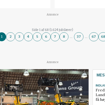
Annonce
Side 1 af 68 (1.624 jubilæer)
…
…
1
2
3
4
5
6
7
8
37
67
6
Annonce
MES
INDLA
Fred
Landm
få hø