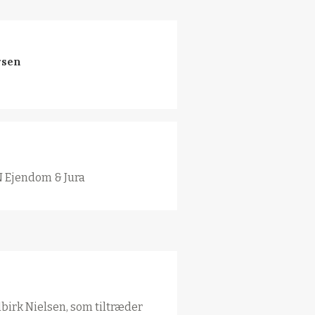
rsen
N Ejendom & Jura
lbirk Nielsen, som tiltræder