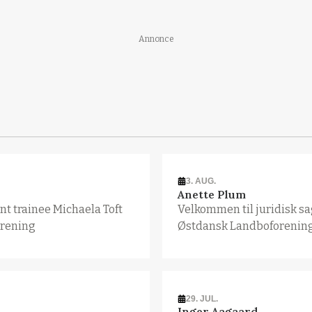
Annonce
3. AUG.
Anette Plum
t trainee Michaela Toft
Velkommen til juridisk s
orening
Østdansk Landboforenin
29. JUL.
Inger Aagaard