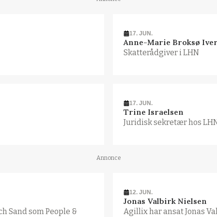
17. JUN.
Anne-Marie Broksø Ive
Skatterådgiver i LHN
17. JUN.
Trine Israelsen
Juridisk sekretær hos LH
Annonce
12. JUN.
Jonas Valbirk Nielsen
rich Sand som People &
Agillix har ansat Jonas Va