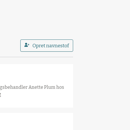
Opret navnestof
agsbehandler Anette Plum hos
g