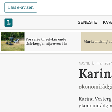
Læs e-avisen
SENESTE
KV
Forserie til selvkørende
Markvandring sæ
skårlægger afprøves i år
NAVNE
6. mar. 202
Karin
økonomirådgi
Karina Vesterga
økonomirådgive