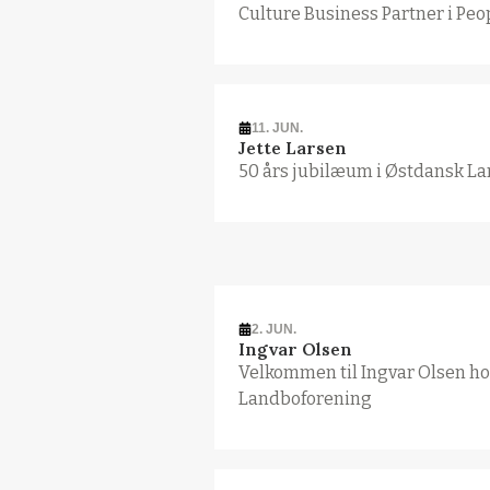
Culture Business Partner i Peo
11. JUN.
Jette Larsen
50 års jubilæum i Østdansk L
2. JUN.
Ingvar Olsen
Velkommen til Ingvar Olsen h
Landboforening