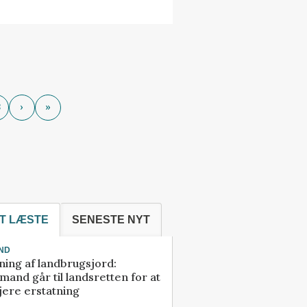
8
›
»
T LÆSTE
SENESTE NYT
ND
ning af landbrugsjord:
and går til landsretten for at
jere erstatning