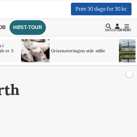
Prøv 30 dage for 30 kr.
OB
HØST-TOUR
SØG
LOGIN
MENU
 i
ab er 3
Grisenoteringen står stille
rth