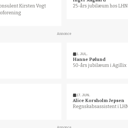
onsulent Kirsten Vogt
25-års jubilæum hos LHN
oforening
Annonce
1. JUL.
Hanne Pølund
50-års jubilæum i Agillix
17. JUN.
Alice Korsholm Jepsen
Regnskabsassistent i LH
Annonce