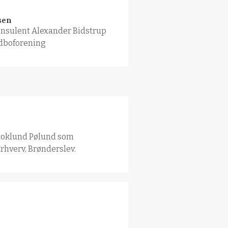
sen
nsulent Alexander Bidstrup
dboforening
Stoklund Pølund som
Erhverv, Brønderslev.