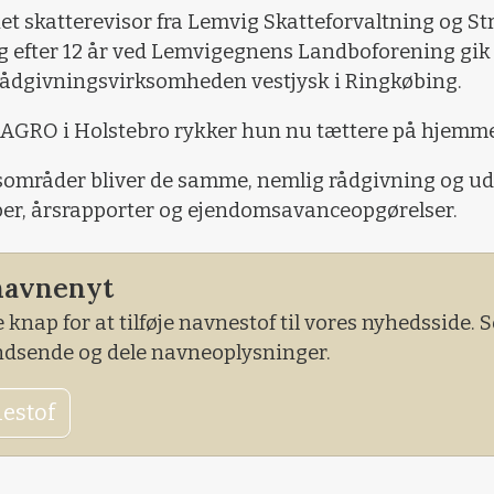
t skatterevisor fra Lemvig Skatteforvaltning og St
og efter 12 år ved Lemvigegnens Landboforening gik 
l rådgivningsvirksomheden vestjysk i Ringkøbing.
l SAGRO i Holstebro rykker hun nu tættere på hjemme
områder bliver de samme, nemlig rådgivning og ud
er, årsrapporter og ejendomsavanceopgørelser.
navnenyt
 knap for at tilføje navnestof til vores nyhedsside.
indsende og dele navneoplysninger.
nestof