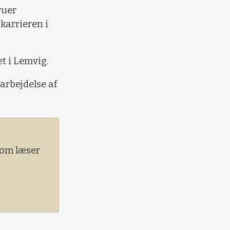
ruer
karrieren i
t i Lemvig.
arbejdelse af
 Som læser