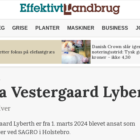
ÆG
GRISE
PLANTER
MASKINER
BUSINESS
J
Danish Crown slår igen
tter fokus på elefantgræs
noteringsstrid: Tysk g
kroner – ikke 4,30
4
a Vestergaard Lybe
ver
ard Lyberth er fra 1. marts 2024 blevet ansat som
r ved SAGRO i Holstebro.