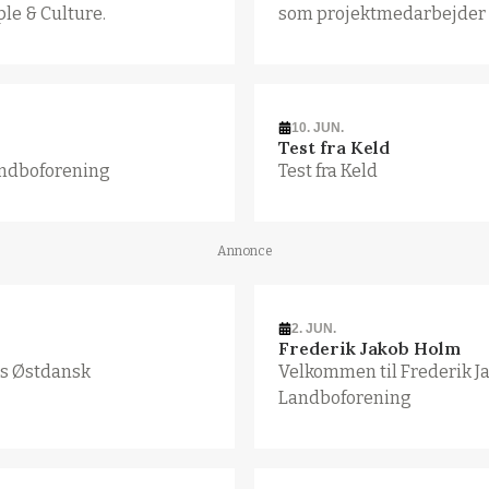
ple & Culture.
som projektmedarbejder 
10. JUN.
Test fra Keld
andboforening
Test fra Keld
Annonce
2. JUN.
Frederik Jakob Holm
os Østdansk
Velkommen til Frederik 
Landboforening