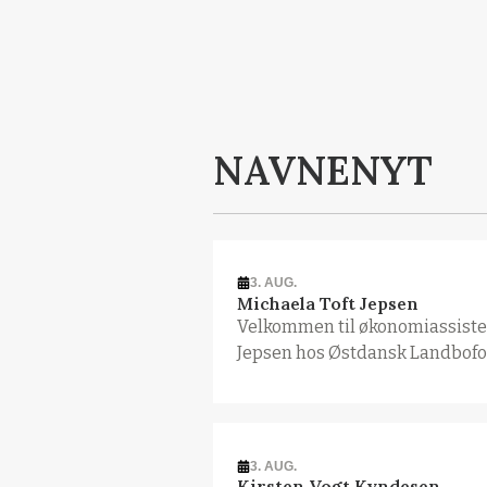
NAVNENYT
3. AUG.
Michaela Toft Jepsen
Velkommen til økonomiassisten
Jepsen hos Østdansk Landbof
3. AUG.
Kirsten Vogt Kyndesen