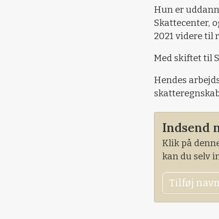
Hun er uddanne
Skattecenter, 
2021 videre ti
Med skiftet ti
Hendes arbejds
skatteregnskab
Indsend 
Klik på denne
kan du selv 
Tilføj nav