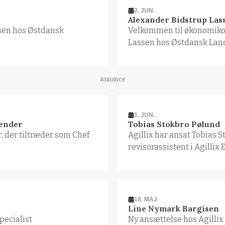
2. JUN.
Alexander Bidstrup Las
sen hos Østdansk
Velkommen til økonomiko
Lassen hos Østdansk Lan
Annonce
1. JUN.
tender
Tobias Stokbro Pølund
, der tiltræder som Chef
Agillix har ansat Tobias 
revisorassistent i Agillix 
18. MAJ
Line Nymark Bargisen
pecialist
Ny ansættelse hos Agillix