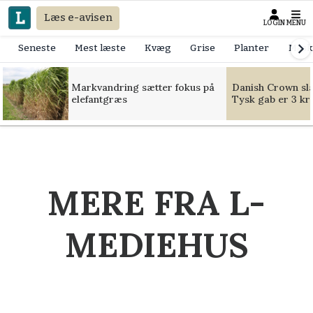
Læs e-avisen
LOGIN
MENU
Seneste
Mest læste
Kvæg
Grise
Planter
Mask
Markvandring sætter fokus på
Danish Crown slår
elefantgræs
Tysk gab er 3 kr
MERE FRA L-
MEDIEHUS