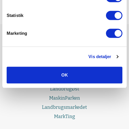
Statistik
Marketing
UDGIVELSER
Effektivt Landbrug
Vis detaljer
LandbrugNord
LandbrugSyd
OK
LandbrugFyn
LandbrugØst
MaskinParken
Landbrugsmarkedet
MarkTing