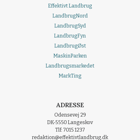
Effektivt Landbrug
LandbrugNord
LandbrugSyd
LandbrugFyn
LandbrugØst
MaskinParken
Landbrugsmarkedet
MarkTing
ADRESSE
Odensevej 29
DK-5550 Langeskov
Tlf: 7015 1237
redaktion@effektivtlandbrug.dk