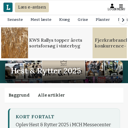
Læs e-avisen
LOGIN
MENU
Seneste
Mest læste
Kvæg
Grise
Planter
Mask
KWS Rallys topper årets
Fjerkræbranche
sortsforsøg i vinterbyg
konkurrence- 
Hest & Rytter 2025
Baggrund
Alle artikler
KORT FORTALT
Oplev Hest & Rytter 2025 i MCH Messecenter