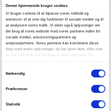
Denne hjemmeside bruger cookies
Vi bruger cookies til at tilpasse vores indhold og
annoncer, til at vise dig funktioner til sociale medier og til
at analysere vores trafik. Vi deler også oplysninger om
MERE FRA L-
din brug af vores website med vores partnere inden for
sociale medier, annonceringspartnere og
MEDIEHUS
analysepartnere. Vores partnere kan kombinere disse
data med andre oplysninger, du har givet dem, eller som
de har indsamlet fra din brug af deres tjenester. Du
samtykker til vores cookies, hvis du fortsætter med at
anvende vores hjemmeside.
Samtykkevalg
Abonnement
Nødvendig
Abonner på dagbladet Effektivt Landbrug eller en af
vores lokale ugeaviser.
Præferencer
Statistik
Køb abonnement