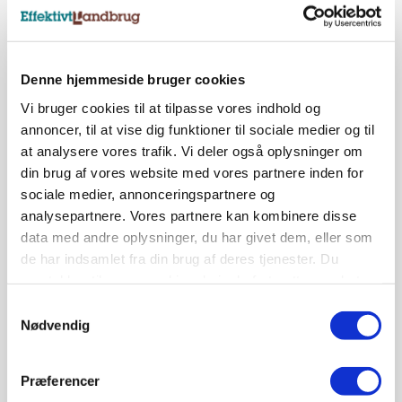
SPONSORERET INDHOLD
4. DEC. 2023
Familien Staugaard Bertram
med 1.600 hektar sværger til
Pöttingergrej: - Der er virkelig
Denne hjemmeside bruger cookies
noget jern i det
Vi bruger cookies til at tilpasse vores indhold og
annoncer, til at vise dig funktioner til sociale medier og til
at analysere vores trafik. Vi deler også oplysninger om
AGRITECHNICA
15. NOV. 2023
din brug af vores website med vores partnere inden for
Matador er klar til marken
sociale medier, annonceringspartnere og
analysepartnere. Vores partnere kan kombinere disse
data med andre oplysninger, du har givet dem, eller som
Annonce
de har indsamlet fra din brug af deres tjenester. Du
samtykker til vores cookies, hvis du fortsætter med at
BUSINESS
14. NOV. 2023
anvende vores hjemmeside.
Samtykkevalg
Dansk Farmet-importør er
Nødvendig
kommet godt fra start
Præferencer
AGRITECHNICA
13. NOV. 2023