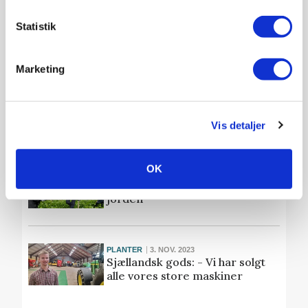
Väderstad øger kontrollen med
nyt fordelerhoved
Statistik
Marketing
AGRITECHNICA
12. NOV. 2023
Stor bredde i nyhedsstrømmen
fra Brøns
Vis detaljer
Annonce
OK
ARRANGEMENT
7. NOV. 2023
Efterafgrøder som gevinst for
jorden
PLANTER
3. NOV. 2023
Sjællandsk gods: - Vi har solgt
alle vores store maskiner