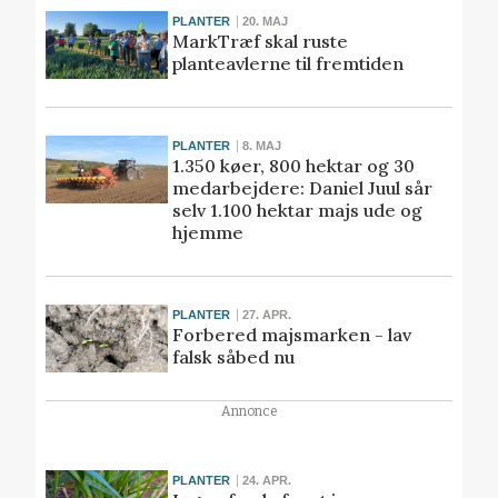
PLANTER
20. MAJ
MarkTræf skal ruste
planteavlerne til fremtiden
PLANTER
8. MAJ
1.350 køer, 800 hektar og 30
medarbejdere: Daniel Juul sår
selv 1.100 hektar majs ude og
hjemme
PLANTER
27. APR.
Forbered majsmarken - lav
falsk såbed nu
Annonce
PLANTER
24. APR.