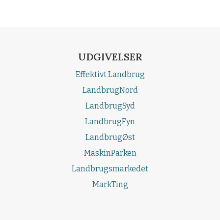
UDGIVELSER
Effektivt Landbrug
LandbrugNord
LandbrugSyd
LandbrugFyn
LandbrugØst
MaskinParken
Landbrugsmarkedet
MarkTing