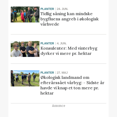
PLANTER
24. JUN.
Tidlig såning kan mindske
bygfluens angreb i økologisk
vårhvede
PLANTER
4. JUN.
Konsulenter: Med vinterbyg
dyrker vi mere pr. hektar
PLANTER
27. MAJ
Økologisk landmand om
efterårssået vårbyg: - Sidste år
havde vi knap et ton mere pr.
hektar
Annonce