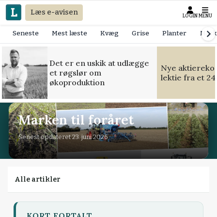
Læs e-avisen
LOGIN
MENU
Seneste
Mest læste
Kvæg
Grise
Planter
Mask
Det er en uskik at udlægge
Nye aktierekor
et røgslør om
lektie fra et 2
økoproduktion
Marken til foråret
Senest opdateret 23. juni 2026
Alle artikler
KORT FORTALT