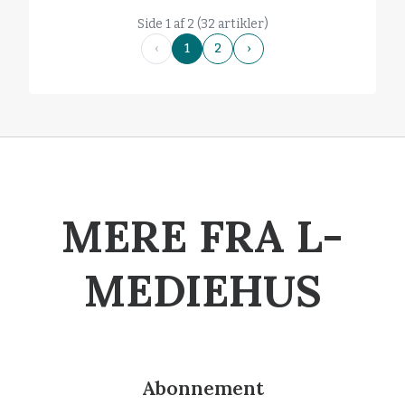
Side 1 af 2 (32 artikler)
‹
1
2
›
MERE FRA L-
MEDIEHUS
Abonnement