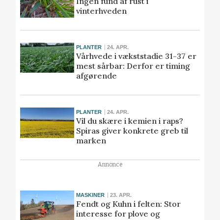
Ingen fund af rust i
vinterhveden
PLANTER
24. APR.
Vårhvede i vækststadie 31-37 er
mest sårbar: Derfor er timing
afgørende
PLANTER
24. APR.
Vil du skære i kemien i raps?
Spiras giver konkrete greb til
marken
Annonce
MASKINER
23. APR.
Fendt og Kuhn i felten: Stor
interesse for plove og