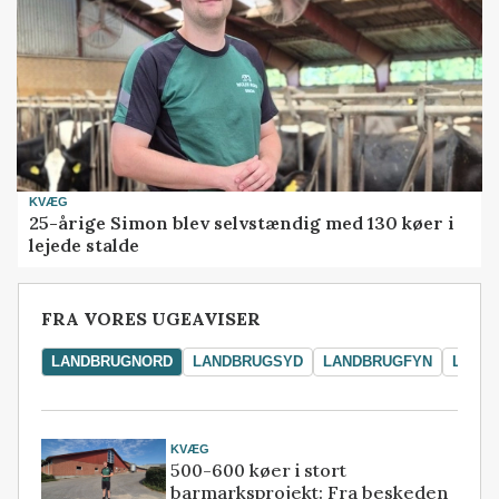
KVÆG
25-årige Simon blev selvstændig med 130 køer i
lejede stalde
FRA VORES UGEAVISER
LANDBRUGNORD
LANDBRUGSYD
LANDBRUGFYN
LAND
KVÆG
500-600 køer i stort
barmarksprojekt: Fra beskeden