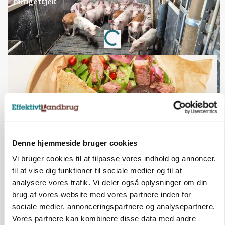
budgettjek
Annonce
Loading...
Denne hjemmeside bruger cookies
Vi bruger cookies til at tilpasse vores indhold og annoncer,
til at vise dig funktioner til sociale medier og til at
BUSINESS
analysere vores trafik. Vi deler også oplysninger om din
Grambogård får oksekød på menuen hos
brug af vores website med vores partnere inden for
københavnsk restaurantkæde
sociale medier, annonceringspartnere og analysepartnere.
Vores partnere kan kombinere disse data med andre