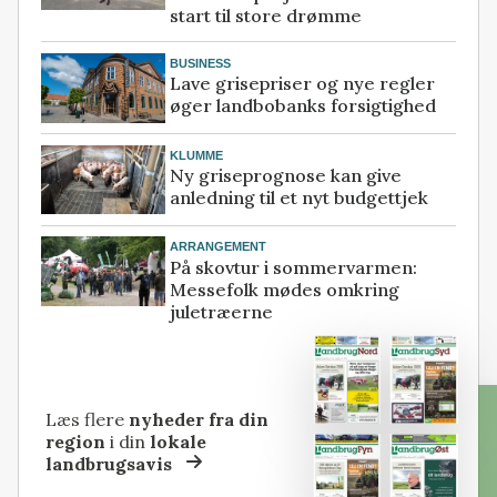
start til store drømme
BUSINESS
Lave grisepriser og nye regler
øger landbobanks forsigtighed
KLUMME
Ny griseprognose kan give
anledning til et nyt budgettjek
ARRANGEMENT
På skovtur i sommervarmen:
Messefolk mødes omkring
juletræerne
Læs flere
nyheder fra din
region
i din
lokale
landbrugsavis