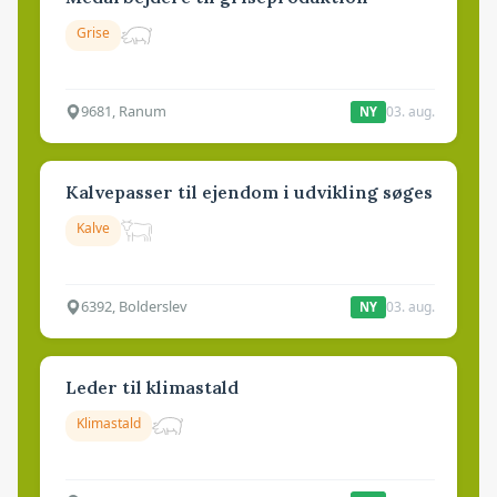
Grise
9681, Ranum
03. aug.
NY
Kalvepasser til ejendom i udvikling søges
Kalve
6392, Bolderslev
03. aug.
NY
Leder til klimastald
Klimastald