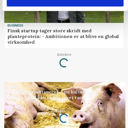
BUSINESS
Finsk startup tager store skridt med
planteprotein: - Ambitionen er at blive en global
virksomhed
Annonce
Loading...
GRISE
Engang eksportsucces – nu kulturhistorie:
Gammel sæd kan redde truet race
Annonce
Loading...