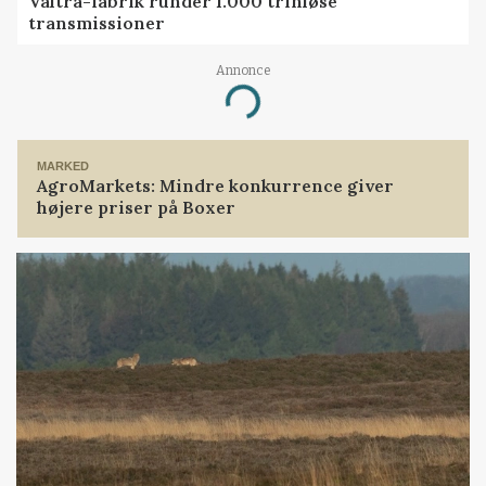
Valtra-fabrik runder 1.000 trinløse
transmissioner
Annonce
Loading...
MARKED
AgroMarkets: Mindre konkurrence giver
højere priser på Boxer