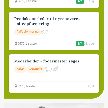
9670, Løgstør
03. aug.
NY
Produktionsleder til nyrenoveret
polteopformering
Avl/opformering
9670, Løgstør
03. aug.
NY
Medarbejder - fodermester søges
Kalve
Grovfoder
6270, Tønder
31. jul.