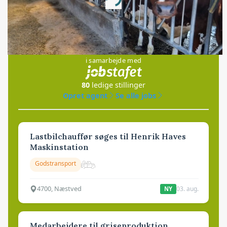
Loading...
Jobs
i samarbejde med
80
ledige stillinger
Opret agent
Se alle jobs
Lastbilchauffør søges til Henrik Haves
Maskinstation
Godstransport
4700, Næstved
03. aug.
NY
Medarbejdere til griseproduktion