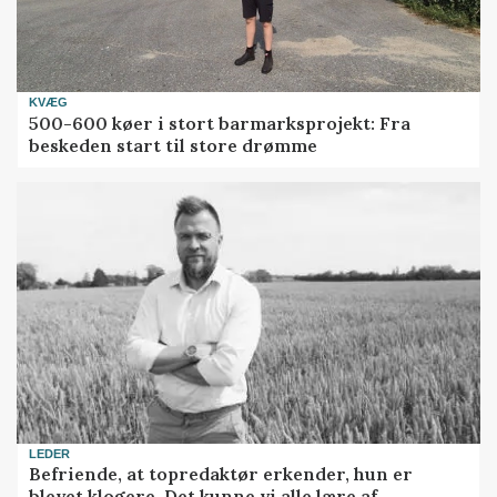
KVÆG
500-600 køer i stort barmarksprojekt: Fra
beskeden start til store drømme
LEDER
Befriende, at topredaktør erkender, hun er
blevet klogere. Det kunne vi alle lære af