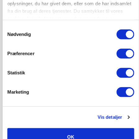
HØST-TOUR
oplysninger, du har givet dem, eller som de har indsamlet
fra din brug af deres tjenester. Du samtykker til vores
cookies, hvis du fortsætter med at anvende vores
hjemmeside.
Samtykkevalg
Nødvendig
Præferencer
PLANTER
Statistik
Danish Agro: Høsten tegner til god kvalitet og
middeludbytter
Marketing
Vis detaljer
OK