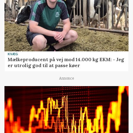
KVÆG
Mælkeproducent på vej mod 14.000 kg EKM: - Jeg
er utrolig god til at passe køer
Annonce