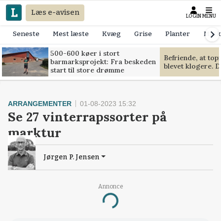
Læs e-avisen
LOGIN
MENU
Seneste
Mest læste
Kvæg
Grise
Planter
Mask
500-600 køer i stort
Befriende, at to
barmarksprojekt: Fra beskeden
blevet klogere. D
start til store drømme
ARRANGEMENTER
01-08-2023 15:32
Se 27 vinterrapssorter på
marktur
Jørgen P. Jensen
Annonce
Loading...