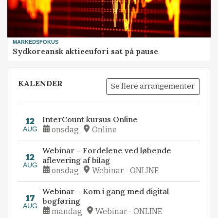
MARKEDSFOKUS
Sydkoreansk aktieeufori sat på pause
KALENDER
Se flere arrangementer
InterCount kursus Online
12
AUG
onsdag
Online
Webinar – Fordelene ved løbende
12
aflevering af bilag
AUG
onsdag
Webinar - ONLINE
Webinar – Kom i gang med digital
17
bogføring
AUG
mandag
Webinar - ONLINE