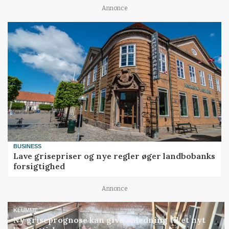
Annonce
BUSINESS
Lave grisepriser og nye regler øger landbobanks
forsigtighed
Annonce
KLUMME
Ny griseprognose kan give anledning til et nyt