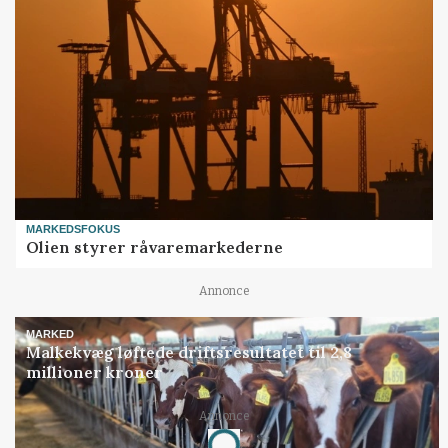
MARKEDSFOKUS
Olien styrer råvaremarkederne
Annonce
MARKED
Malkekvæg løftede driftsresultatet til 2,8
millioner kroner
Annonce