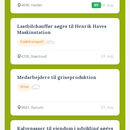
4690, Haslev
06. aug.
NY
Lastbilchauffør søges til Henrik Haves
Maskinstation
Godstransport
4700, Næstved
03. aug.
Medarbejdere til griseproduktion
Grise
9681, Ranum
03. aug.
Kalvepasser til ejendom i udvikling søges