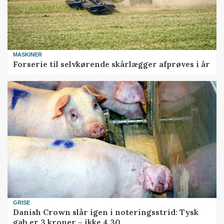
MASKINER
Forserie til selvkørende skårlægger afprøves i år
GRISE
Danish Crown slår igen i noteringsstrid: Tysk
gab er 3 kroner – ikke 4,30