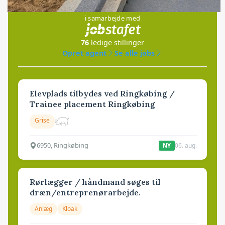
Jobs
i samarbejde med
76
ledige stillinger
Opret agent
Se alle jobs
Elevplads tilbydes ved Ringkøbing /
Trainee placement Ringkøbing
Grise
6950, Ringkøbing
06. aug.
NY
Rørlægger / håndmand søges til
dræn/entreprenørarbejde.
Anlæg
Kloak