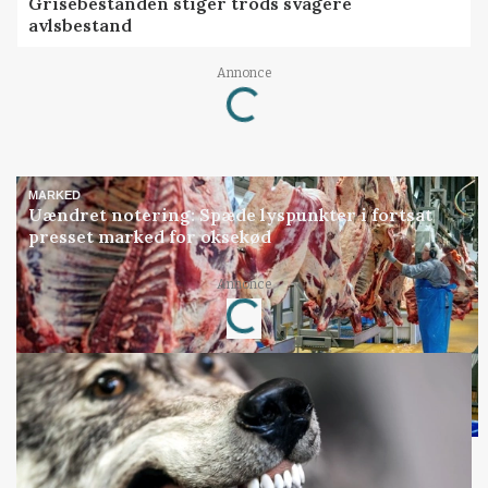
Grisebestanden stiger trods svagere
avlsbestand
Loading...
Annonce
MARKED
Uændret notering: Spæde lyspunkter i fortsat
presset marked for oksekød
Loading...
Annonce