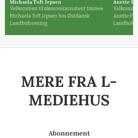
Michaela Toft Jepsen
Anette Pl
Velkommen til økonomiassistent trainee
Velkommen 
Michaela Toft Jepsen hos Østdansk
Anette Pl
Landboforening
Landbofor
MERE FRA L-
MEDIEHUS
Abonnement