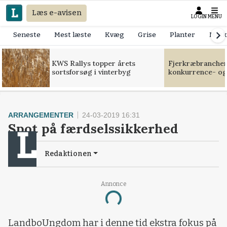
Læs e-avisen
LOGIN
MENU
Seneste
Mest læste
Kvæg
Grise
Planter
Mask
KWS Rallys topper årets
Fjerkræbranchen:
sortsforsøg i vinterbyg
konkurrence- og
ARRANGEMENTER
24-03-2019 16:31
Spot på færdselssikkerhed
Redaktionen
Annonce
Loading...
LandboUngdom har i denne tid ekstra fokus på