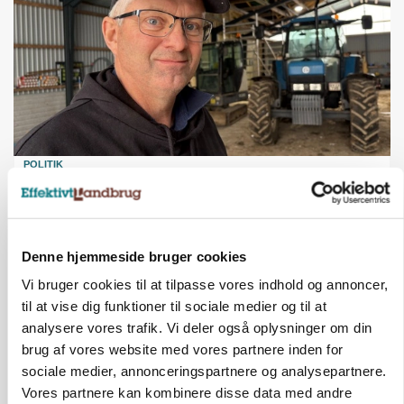
POLITIK
»Nu stopper I«: Landbrugsdebattør og
protestgruppe vil demonstrere mod ny
gødskningslov
Denne hjemmeside bruger cookies
Annonce
Vi bruger cookies til at tilpasse vores indhold og annoncer,
POLITIK
til at vise dig funktioner til sociale medier og til at
Folketinget behandler ny gødskningslov: Sådan
analysere vores trafik. Vi deler også oplysninger om din
kan den ændre din bedrift fra 2027
brug af vores website med vores partnere inden for
Loading...
Annonce
sociale medier, annonceringspartnere og analysepartnere.
Vores partnere kan kombinere disse data med andre