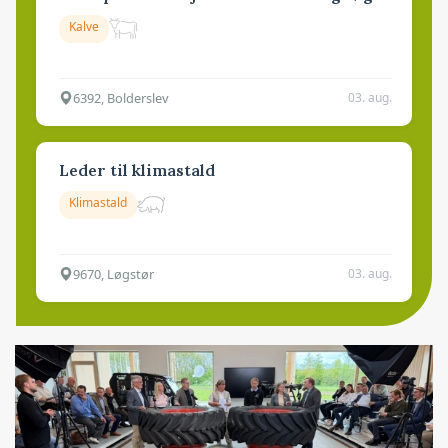
Kalve
6392, Bolderslev
03. aug.
Leder til klimastald
Klimastald
9670, Løgstør
03. aug.