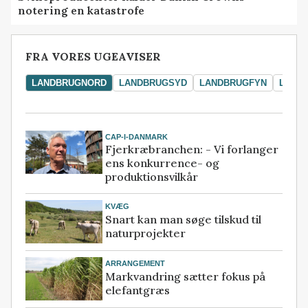
notering en katastrofe
FRA VORES UGEAVISER
LANDBRUGNORD
LANDBRUGSYD
LANDBRUGFYN
LAND
CAP-I-DANMARK
Fjerkræbranchen: - Vi forlanger
ens konkurrence- og
produktionsvilkår
KVÆG
Snart kan man søge tilskud til
naturprojekter
ARRANGEMENT
Markvandring sætter fokus på
elefantgræs