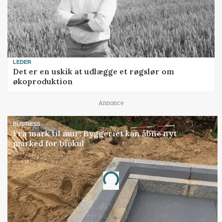
LEDER
Det er en uskik at udlægge et røgslør om
økoproduktion
Annonce
BUSINESS
Fra mark til mur: Byggeriet kan åbne nyt
marked for biokul
Annonce
Loading...