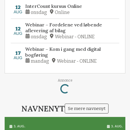
InterCount kursus Online
12
AUG
onsdag
Online
Webinar – Fordelene ved løbende
12
aflevering af bilag
AUG
onsdag
Webinar - ONLINE
Webinar – Kom i gang med digital
17
bogføring
AUG
mandag
Webinar - ONLINE
Loading...
Annonce
NAVNENYT
Se mere navnenyt
3. AUG.
3. AUG.