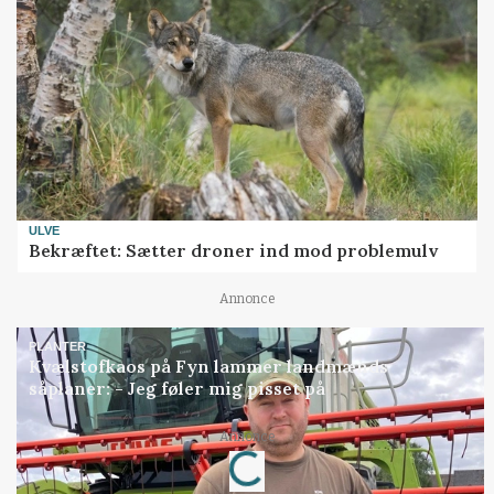
ULVE
Bekræftet: Sætter droner ind mod problemulv
Annonce
PLANTER
Kvælstofkaos på Fyn lammer landmænds
såplaner: - Jeg føler mig pisset på
Loading...
Annonce