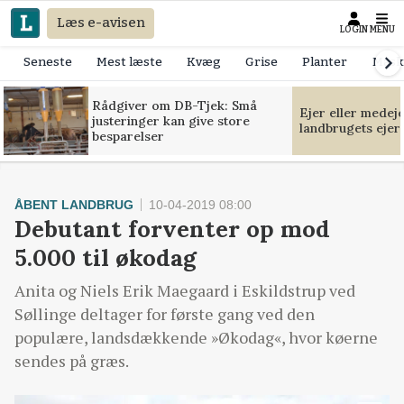
Læs e-avisen
LOGIN
MENU
Seneste
Mest læste
Kvæg
Grise
Planter
Mask
Rådgiver om DB-Tjek: Små
Ejer eller medej
justeringer kan give store
landbrugets ejer
besparelser
ÅBENT LANDBRUG
10-04-2019 08:00
Debutant forventer op mod
5.000 til økodag
Anita og Niels Erik Maegaard i Eskildstrup ved
Søllinge deltager for første gang ved den
populære, landsdækkende »Økodag«, hvor køerne
sendes på græs.