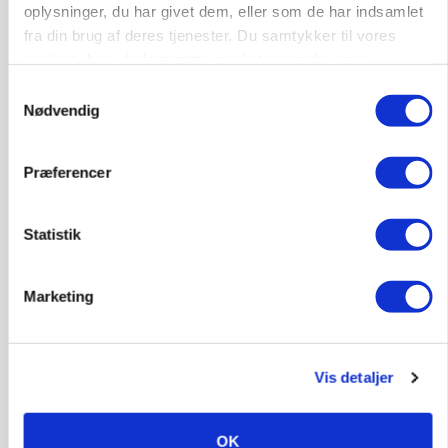
oplysninger, du har givet dem, eller som de har indsamlet
fra din brug af deres tjenester. Du samtykker til vores
Kalvepasser til ejendom i udvikling søges
cookies, hvis du fortsætter med at anvende vores
hjemmeside.
Kalve
Samtykkevalg
Nødvendig
6392, Bolderslev
03. aug.
Præferencer
Leder til klimastald
Statistik
Klimastald
Marketing
9670, Løgstør
03. aug.
Vis detaljer
OK