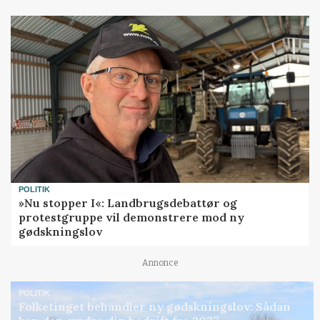
POLITIK
»Nu stopper I«: Landbrugsdebattør og
protestgruppe vil demonstrere mod ny
gødskningslov
Annonce
POLITIK
Folketinget behandler ny gødskningslov: Sådan