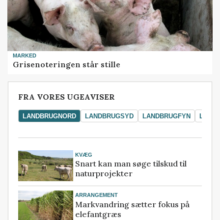
MARKED
Grisenoteringen står stille
FRA VORES UGEAVISER
LANDBRUGNORD
LANDBRUGSYD
LANDBRUGFYN
LAND
KVÆG
Snart kan man søge tilskud til
naturprojekter
ARRANGEMENT
Markvandring sætter fokus på
elefantgræs