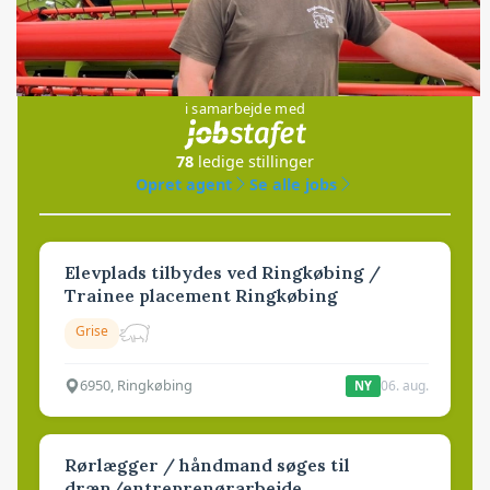
Jobs
i samarbejde med
78
ledige stillinger
Opret agent
Se alle jobs
Elevplads tilbydes ved Ringkøbing /
Trainee placement Ringkøbing
Grise
6950, Ringkøbing
06. aug.
NY
Rørlægger / håndmand søges til
dræn/entreprenørarbejde.