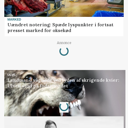
MARKED
Uændret notering: Spæde lyspunkter i fortsat
presset marked for oksekød
Loading...
Annonce
ULVE
Landmand vågnede ved lyden af skrigende kvier:
Ulven stod på foderbordet
Loading...
Annonce