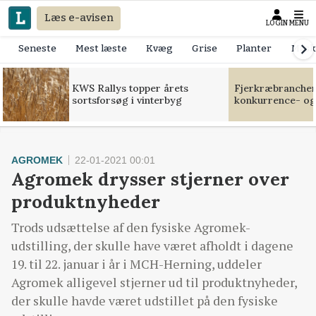
Læs e-avisen
LOGIN
MENU
Seneste
Mest læste
Kvæg
Grise
Planter
Mask
KWS Rallys topper årets
Fjerkræbranchen:
sortsforsøg i vinterbyg
konkurrence- og
AGROMEK
22-01-2021 00:01
Agromek drysser stjerner over
produktnyheder
Trods udsættelse af den fysiske Agromek-
udstilling, der skulle have været afholdt i dagene
19. til 22. januar i år i MCH-Herning, uddeler
Agromek alligevel stjerner ud til produktnyheder,
der skulle havde været udstillet på den fysiske