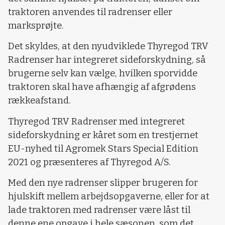
traktoren anvendes til radrenser eller
marksprøjte.
Det skyldes, at den nyudviklede Thyregod TRV
Radrenser har integreret sideforskydning, så
brugerne selv kan vælge, hvilken sporvidde
traktoren skal have afhængig af afgrødens
rækkeafstand.
Thyregod TRV Radrenser med integreret
sideforskydning er kåret som en trestjernet
EU-nyhed til Agromek Stars Special Edition
2021 og præsenteres af Thyregod A/S.
Med den nye radrenser slipper brugeren for
hjulskift mellem arbejdsopgaverne, eller for at
lade traktoren med radrenser være låst til
denne ene opgave i hele sæsonen, som det