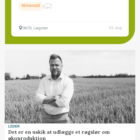
Klimastald
9670, Løgstør
03. aug.
LEDER
Det er en uskik at udlægge et røgslør om
økoproduktion