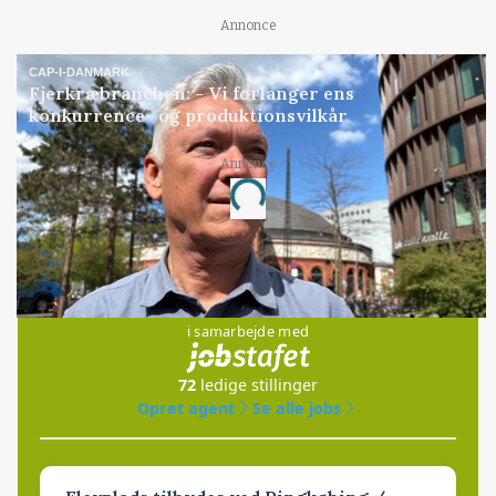
Annonce
CAP-I-DANMARK
Fjerkræbranchen: - Vi forlanger ens
konkurrence- og produktionsvilkår
Annonce
Loading...
Jobs
i samarbejde med
72
ledige stillinger
Opret agent
Se alle jobs