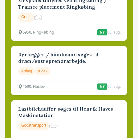
Elevplads tilbydes ved Ringkøbing /
Trainee placement Ringkøbing
Grise
6950, Ringkøbing
06. aug.
NY
Rørlægger / håndmand søges til
dræn/entreprenørarbejde.
Anlæg
Kloak
4690, Haslev
06. aug.
NY
Lastbilchauffør søges til Henrik Haves
Maskinstation
Godstransport