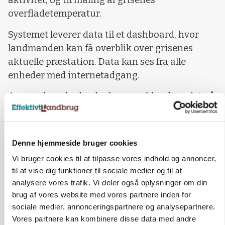
aktivitet, og til måling af grisenes
overfladetemperatur.
Systemet leverer data til et dashboard, hvor
landmanden kan få overblik over grisenes
aktuelle præstation. Data kan ses fra alle
enheder med internetadgang.
Agromeks nyhedsudvalg peger blandt andet på,
at samtidige data fra flere sensorer, der f.eks.
registrerer tilvækst og vand, gør data mere
valide og dermed nemmere at reagere på. Har
Denne hjemmeside bruger cookies
grisene eksempelvis en dag med både lav
Vi bruger cookies til at tilpasse vores indhold og annoncer,
tilvækst og lavt vandforbrug, er der stor
til at vise dig funktioner til sociale medier og til at
sandsynlighed for, at der er noget, som kan
analysere vores trafik. Vi deler også oplysninger om din
optimeres. Afviger grisens temperatur samtidig
brug af vores website med vores partnere inden for
fra det normale, er der endnu en indikator på,
sociale medier, annonceringspartnere og analysepartnere.
at der bør reageres.
Vores partnere kan kombinere disse data med andre