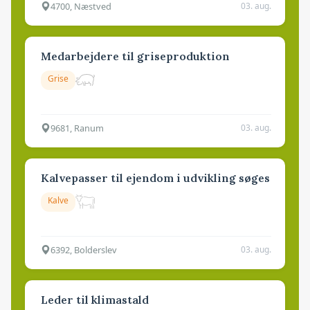
4700, Næstved
03. aug.
Medarbejdere til griseproduktion
Grise
9681, Ranum
03. aug.
Kalvepasser til ejendom i udvikling søges
Kalve
6392, Bolderslev
03. aug.
Leder til klimastald