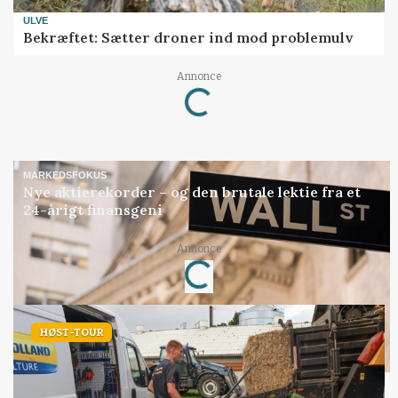
ULVE
Bekræftet: Sætter droner ind mod problemulv
Annonce
Loading...
MARKEDSFOKUS
Nye aktierekorder – og den brutale lektie fra et
24-årigt finansgeni
Annonce
Loading...
HØST-TOUR