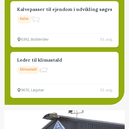
Kalvepasser til ejendom i udvikling søges
Kalve
6392, Bolderslev
03. aug.
Leder til klimastald
Klimastald
9670, Løgstør
03. aug.