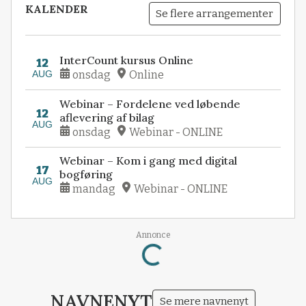
KALENDER
Se flere arrangementer
InterCount kursus Online
12
AUG
onsdag
Online
Webinar – Fordelene ved løbende
12
aflevering af bilag
AUG
onsdag
Webinar - ONLINE
Webinar – Kom i gang med digital
17
bogføring
AUG
mandag
Webinar - ONLINE
Annonce
Loading...
NAVNENYT
Se mere navnenyt