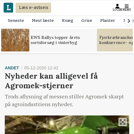
Læs e-avisen
LOGIN
MENU
Seneste
Mest læste
Kvæg
Grise
Planter
Mask
KWS Rallys topper årets
Fjerkræbranchen:
sortsforsøg i vinterbyg
konkurrence- og
ANDET
05-12-2020 12:42
Nyheder kan alligevel få
Agromek-stjerner
Trods aflysning af messen stiller Agromek skarpt
på agroindustriens nyheder.