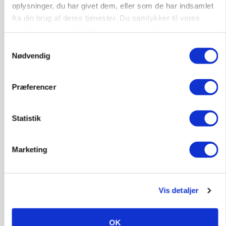
oplysninger, du har givet dem, eller som de har indsamlet
fra din brug af deres tjenester. Du samtykker til vores
PLANTER
cookies, hvis du fortsætter med at anvende vores
KWS Rallys topper årets sortsforsøg i vinterbyg
hjemmeside.
Samtykkevalg
Nødvendig
Præferencer
Statistik
Marketing
MARKEDSFOKUS
Prisgab på 20 kroner pr. kg vokser: Polsk kylling
Vis detaljer
presser markedet
Annonce
OK