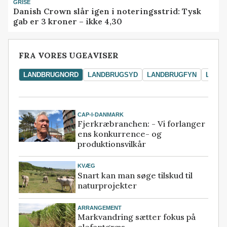
GRISE
Danish Crown slår igen i noteringsstrid: Tysk
gab er 3 kroner – ikke 4,30
FRA VORES UGEAVISER
LANDBRUGNORD
LANDBRUGSYD
LANDBRUGFYN
LAND
CAP-I-DANMARK
Fjerkræbranchen: - Vi forlanger
ens konkurrence- og
produktionsvilkår
KVÆG
Snart kan man søge tilskud til
naturprojekter
ARRANGEMENT
Markvandring sætter fokus på