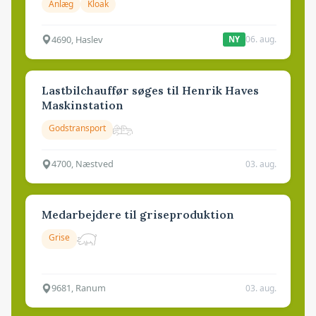
Anlæg
Kloak
4690, Haslev
06. aug.
NY
Lastbilchauffør søges til Henrik Haves
Maskinstation
Godstransport
4700, Næstved
03. aug.
Medarbejdere til griseproduktion
Grise
9681, Ranum
03. aug.