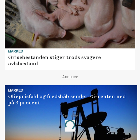
MARKED
Grisebestanden stiger trods svagere
avlsbestand
Annonce
MARKED
Olieprisfald og fredshåb sender F5-renten ned
på 3 procent
Annonce
Loading...