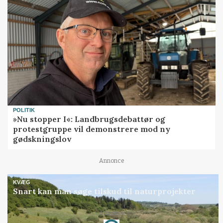
POLITIK
»Nu stopper I«: Landbrugsdebattør og
protestgruppe vil demonstrere mod ny
gødskningslov
Annonce
KVÆG
Snart kan man søge tilskud til naturprojekter
Annonce