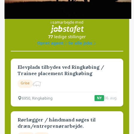
Jobs
i samarbejde med
77
ledige stillinger
Opret agent
Se alle jobs
Elevplads tilbydes ved Ringkøbing /
Trainee placement Ringkøbing
Grise
6950, Ringkøbing
06. aug.
NY
Rørlægger / håndmand søges til
dræn/entreprenørarbejde.