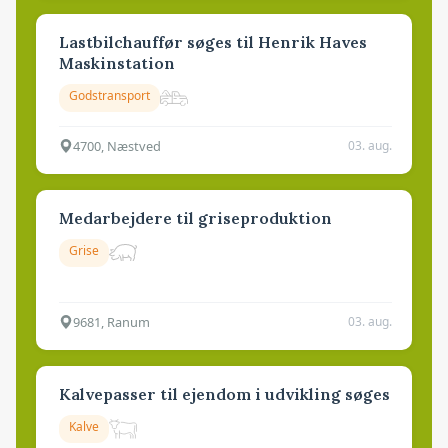
Lastbilchauffør søges til Henrik Haves
Maskinstation
Godstransport
4700, Næstved
03. aug.
Medarbejdere til griseproduktion
Grise
9681, Ranum
03. aug.
Kalvepasser til ejendom i udvikling søges
Kalve