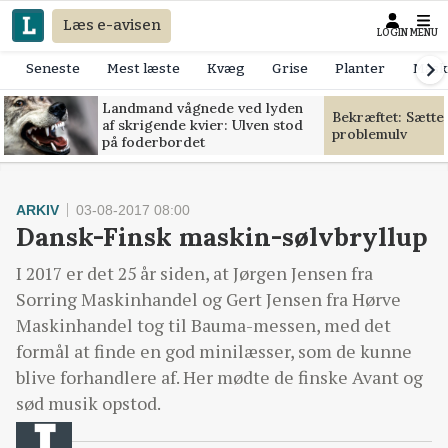
Læs e-avisen
LOGIN
MENU
Seneste
Mest læste
Kvæg
Grise
Planter
Mask
Landmand vågnede ved lyden
Bekræftet: Sætte
af skrigende kvier: Ulven stod
problemulv
på foderbordet
ARKIV
03-08-2017 08:00
Dansk-Finsk maskin-sølvbryllup
I 2017 er det 25 år siden, at Jørgen Jensen fra
Sorring Maskinhandel og Gert Jensen fra Hørve
Maskinhandel tog til Bauma-messen, med det
formål at finde en god minilæsser, som de kunne
blive forhandlere af. Her mødte de finske Avant og
sød musik opstod.