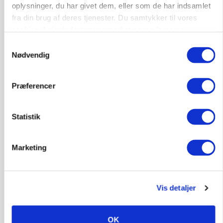
oplysninger, du har givet dem, eller som de har indsamlet
fra din brug af deres tjenester. Du samtykker til vores
cookies, hvis du fortsætter med at anvende vores
hjemmeside.
Samtykkevalg
Nødvendig
Præferencer
Statistik
ULVE
Landmand vågnede ved lyden af skrigende kvier:
Ulven stod på foderbordet
Marketing
Annonce
Vis detaljer
OK