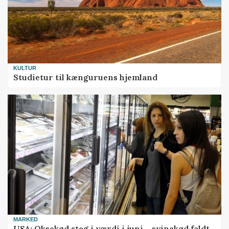
KULTUR
Studietur til kænguruens hjemland
MARKED
USA: Oksekød steg i værdi i juni – svinekød faldt