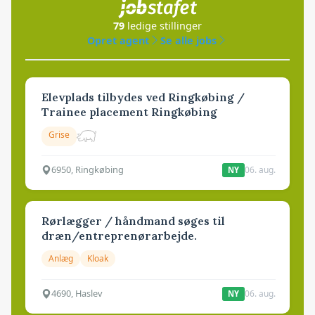
79
ledige stillinger
Opret agent
Se alle jobs
Elevplads tilbydes ved Ringkøbing /
Trainee placement Ringkøbing
Grise
6950, Ringkøbing
06. aug.
NY
Rørlægger / håndmand søges til
dræn/entreprenørarbejde.
Anlæg
Kloak
4690, Haslev
06. aug.
NY