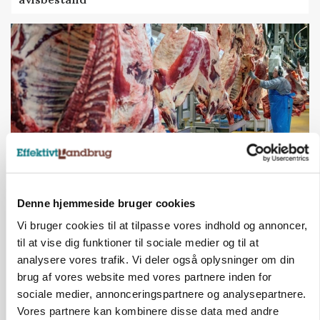
MARKED
Denne hjemmeside bruger cookies
Uændret notering: Spæde lyspunkter i fortsat
presset marked for oksekød
Vi bruger cookies til at tilpasse vores indhold og annoncer,
til at vise dig funktioner til sociale medier og til at
Annonce
analysere vores trafik. Vi deler også oplysninger om din
Loading...
brug af vores website med vores partnere inden for
sociale medier, annonceringspartnere og analysepartnere.
Vores partnere kan kombinere disse data med andre