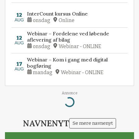
InterCount kursus Online
12
AUG
onsdag
Online
Webinar – Fordelene ved løbende
12
aflevering af bilag
AUG
onsdag
Webinar - ONLINE
Webinar – Kom i gang med digital
17
bogføring
AUG
mandag
Webinar - ONLINE
Annonce
Loading...
NAVNENYT
Se mere navnenyt