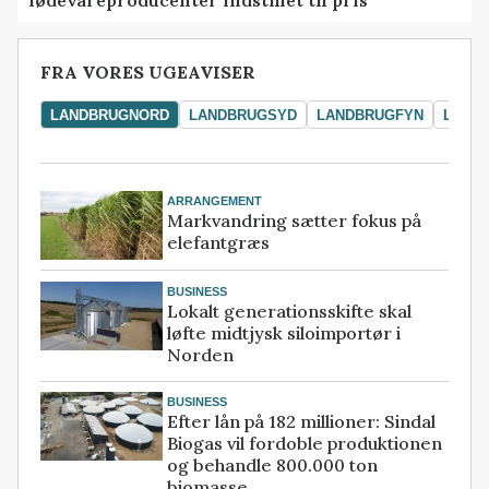
fødevareproducenter indstillet til pris
FRA VORES UGEAVISER
LANDBRUGNORD
LANDBRUGSYD
LANDBRUGFYN
LAND
ARRANGEMENT
Markvandring sætter fokus på
elefantgræs
BUSINESS
Lokalt generationsskifte skal
løfte midtjysk siloimportør i
Norden
BUSINESS
Efter lån på 182 millioner: Sindal
Biogas vil fordoble produktionen
og behandle 800.000 ton
biomasse