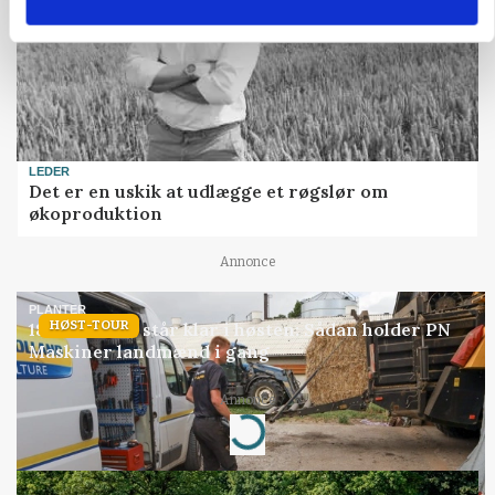
LEDER
Det er en uskik at udlægge et røgslør om
økoproduktion
Annonce
PLANTER
HØST-TOUR
18 montører står klar i høsten: Sådan holder PN
Maskiner landmænd i gang
Annonce
Loading...