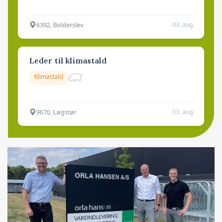
6392, Bolderslev
03. aug.
Leder til klimastald
Klimastald
9670, Løgstør
03. aug.