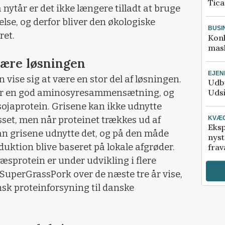
Tic
 nytår er det ikke længere tilladt at bruge
lse, og derfor bliver den økologiske
BUSI
ret.
Kon
mask
være løsningen
EJE
 vise sig at være en stor del af løsningen.
Udby
 har en god aminosyresammensætning, og
Udsi
. sojaprotein. Grisene kan ikke udnytte
sset, men når proteinet trækkes ud af
KVÆ
Eksp
an grisene udnytte det, og på den måde
nyst
uktion blive baseret på lokale afgrøder.
frav
æsprotein er under udvikling i flere
t SuperGrassPork over de næste tre år vise,
sk proteinforsyning til danske