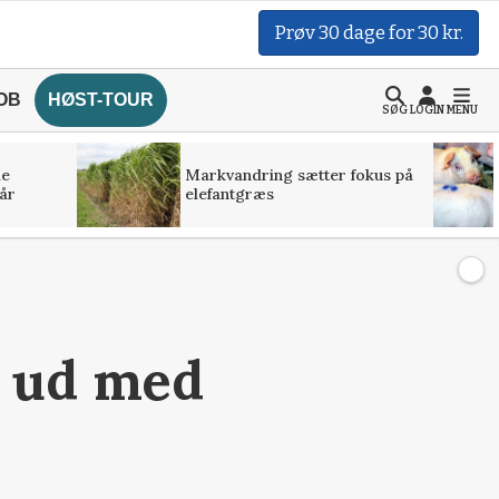
Prøv 30 dage for 30 kr.
OB
HØST-TOUR
SØG
LOGIN
MENU
de
Markvandring sætter fokus på
år
elefantgræs
a ud med