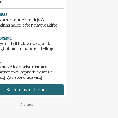
an
NESS
kurs rammer midtjysk
inhandler efter navneskifte
NDOMME
der 128 hektar økojord:
gt til millionhandel i Jelling
G
losive kviepriser ramte
artet mælkeproducent: Ét
alg gav store udsving
Se flere nyheder her
Annonce