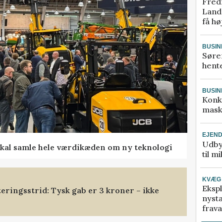
Fred
Landm
få hø
BUSIN
Søre
hente
BUSIN
Konk
mask
EJEN
Udby
kal samle hele værdikæden om ny teknologi
til m
KVÆG
Ekspl
eringsstrid: Tysk gab er 3 kroner – ikke
nyst
frava