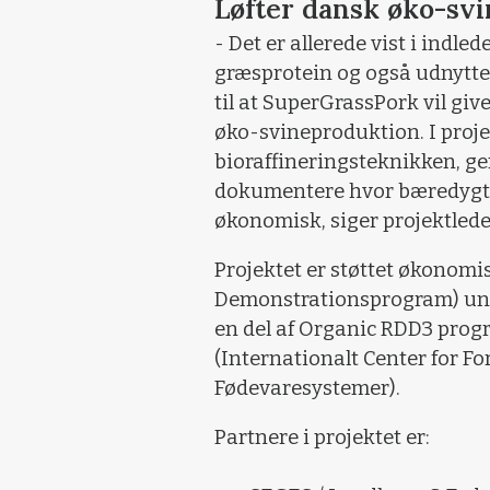
Løfter dansk øko-sv
- Det er allerede vist i indle
græsprotein og også udnytter
til at SuperGrassPork vil gi
øko-svineproduktion. I proje
bioraffineringsteknikken, g
dokumentere hvor bæredygti
økonomisk, siger projektlede
Projektet er støttet økonomi
Demonstrationsprogram) unde
en del af Organic RDD3 prog
(Internationalt Center for F
Fødevaresystemer).
Partnere i projektet er: