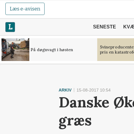
Læs e-avisen
SENESTE
KV
Svineproducente
På døgnvagt i høsten
pris en katastrof
ARKIV
15-08-2017 10:54
Danske Øko
græs