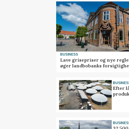
BUSINESS
Lave grisepriser og nye regle
øger landbobanks forsigtigh
BUSINES
Efter l
produk
BUSINES
32.500 