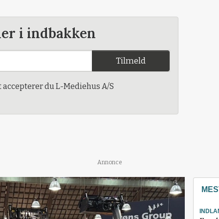
der i indbakken
Tilmeld
t accepterer du L-Mediehus A/S
Annonce
MES
INDLA