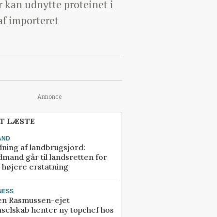
r kan udnytte proteinet i
af importeret
Annonce
T LÆSTE
AND
ning af landbrugsjord:
mand går til landsretten for
å højere erstatning
NESS
en Rasmussen-ejet
selskab henter ny topchef hos