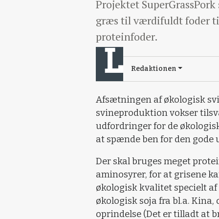
Projektet SuperGrassPork s
græs til værdifuldt foder t
proteinfoder.
Redaktionen
Afsætningen af økologisk svi
svineproduktion vokser tilsv
udfordringer for de økologi
at spænde ben for den gode u
Der skal bruges meget protei
aminosyrer, for at grisene kan
økologisk kvalitet specielt a
økologisk soja fra bl.a. Kina
oprindelse (Det er tilladt at 