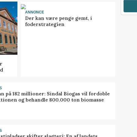
ANNONCE
Der kan være penge gemt, i
foderstrategien
r
ed
S
ån på 182 millioner: Sindal Biogas vil fordoble
tionen og behandle 800.000 ton biomasse
S
stipladser skifter slagteri: En af landets