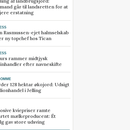
ning af landbrugsjord:
and går til landsretten for at
jere erstatning
ESS
n Rasmussen-ejet halmselskab
r ny topchef hos Tican
ESS
urs rammer midtjysk
inhandler efter navneskifte
DOMME
der 128 hektar økojord: Udsigt
illionhandel i Jelling
osive kviepriser ramte
artet mælkeproducent: Ét
lg gav store udsving