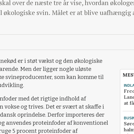
kal over de næste tre år vise, hvordan økologe
il økologiske svin. Målet er at blive uafhængig 
nekød er i støt vækst og den økologiske
arende. Men der ligger nogle uløste
MES
ske svineproducenter, som kan komme til
dvikling.
INDL
Fred
Land
nfoder med det rigtige indhold af
at f
 vokse og trives. Det er svært at skaffe i
f dansk oprindelse. Derfor importeres der
BUSI
, og anvendes proteinfoder af konventionel
Sør
halm
bruge 5 procent proteinfoder af