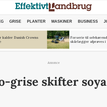
ÆG
GRISE
PLANTER
MASKINER
BUSINESS
J
r kalder Danish Crowns
Forserie til selvkøren
e
skårlægger afprøves i 
Annonce
-grise skifter soy