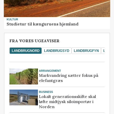
KULTUR
Studietur til kænguruens hjemland
FRA VORES UGEAVISER
LANDBRUGNORD
LANDBRUGSYD
LANDBRUGFYN
LAND
ARRANGEMENT
Markvandring sætter fokus på
elefantgræs
BUSINESS
Lokalt generationsskifte skal
løfte midtjysk siloimportør i
Norden