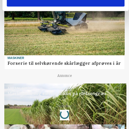
MASKINER
Forserie til selvkørende skårlægger afprøves i år
Annonce
ARRANGEMENT
Markvandring sætter fokus på elefantgræs
Annonce
Loading...