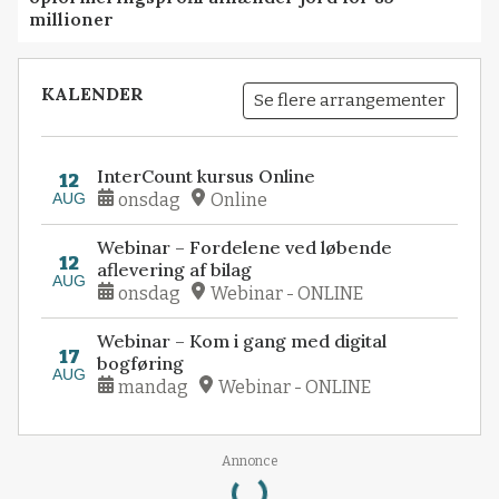
millioner
KALENDER
Se flere arrangementer
InterCount kursus Online
12
AUG
onsdag
Online
Webinar – Fordelene ved løbende
12
aflevering af bilag
AUG
onsdag
Webinar - ONLINE
Webinar – Kom i gang med digital
17
bogføring
AUG
mandag
Webinar - ONLINE
Annonce
Loading...