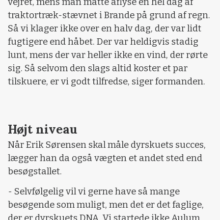
vejret, mens man måtte aflyse en hel dag af
traktortræk-stævnet i Brande på grund af regn.
Så vi klager ikke over en halv dag, der var lidt
fugtigere end håbet. Der var heldigvis stadig
lunt, mens der var heller ikke en vind, der rørte
sig. Så selvom den slags altid koster et par
tilskuere, er vi godt tilfredse, siger formanden.
Højt niveau
Når Erik Sørensen skal måle dyrskuets succes,
lægger han da også vægten et andet sted end
besøgstallet.
- Selvfølgelig vil vi gerne have så mange
besøgende som muligt, men det er det faglige,
der er dyrskuets DNA. Vi startede ikke Aulum