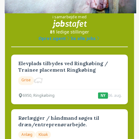
Jobs
i samarbejde med
81
ledige stillinger
Opret agent
Se alle jobs
Elevplads tilbydes ved Ringkøbing /
Trainee placement Ringkøbing
Grise
6950, Ringkøbing
06. aug.
NY
Rørlægger / håndmand søges til
dræn/entreprenørarbejde.
Anlæg
Kloak