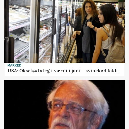
MARKED
USA: Oksekød steg i værdi i juni – svinekød faldt