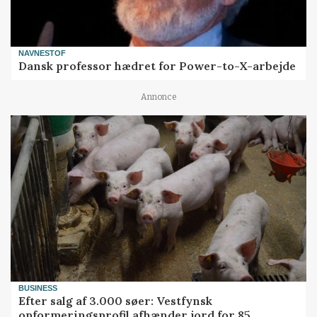
NAVNESTOF
Dansk professor hædret for Power-to-X-arbejde
Annonce
BUSINESS
Efter salg af 3.000 søer: Vestfynsk
opformeringsprofil afhænder jord for 85