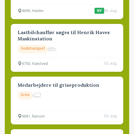
4690, Haslev
06. aug.
NY
Lastbilchauffør søges til Henrik Haves
Maskinstation
Godstransport
4700, Næstved
03. aug.
Medarbejdere til griseproduktion
Grise
9681, Ranum
03. aug.