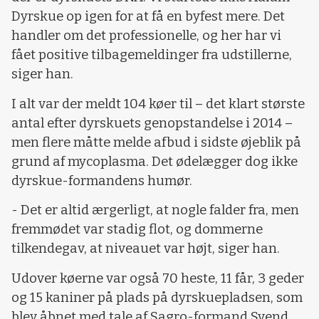
Dyrskue op igen for at få en byfest mere. Det
handler om det professionelle, og her har vi
fået positive tilbagemeldinger fra udstillerne,
siger han.
I alt var der meldt 104 køer til – det klart største
antal efter dyrskuets genopstandelse i 2014 –
men flere måtte melde afbud i sidste øjeblik på
grund af mycoplasma. Det ødelægger dog ikke
dyrskue-formandens humør.
- Det er altid ærgerligt, at nogle falder fra, men
fremmødet var stadig flot, og dommerne
tilkendegav, at niveauet var højt, siger han.
Udover køerne var også 70 heste, 11 får, 3 geder
og 15 kaniner på plads på dyrskuepladsen, som
blev åbnet med tale af Sagro-formand Svend