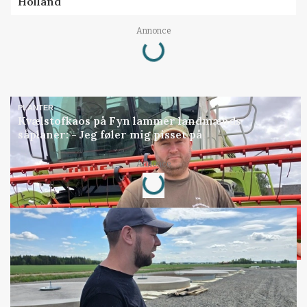
Holland
Annonce
Loading...
PLANTER
Kvælstofkaos på Fyn lammer landmænds
såplaner: - Jeg føler mig pisset på
Annonce
Loading...