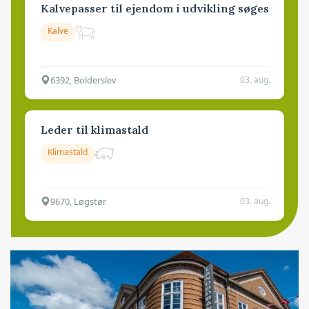
Kalvepasser til ejendom i udvikling søges
Kalve
6392, Bolderslev
03. aug.
Leder til klimastald
Klimastald
9670, Løgstør
03. aug.