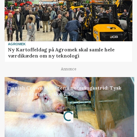
AGROMEK
Ny Kartoffeldag på Agromek skal samle hele
værdikæden om ny teknologi
Annonce
GRISE
Danish Crown slår igen i noteringsstrid: Tysk
gab er 3 kroner – ikke 4,30
Loading...
Annonce