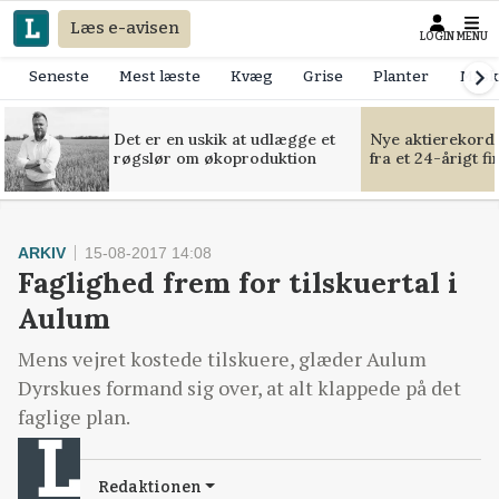
Læs e-avisen
LOGIN
MENU
Seneste
Mest læste
Kvæg
Grise
Planter
Mask
Det er en uskik at udlægge et
Nye aktierekorde
røgslør om økoproduktion
fra et 24-årigt f
ARKIV
15-08-2017 14:08
Faglighed frem for tilskuertal i
Aulum
Mens vejret kostede tilskuere, glæder Aulum
Dyrskues formand sig over, at alt klappede på det
faglige plan.
Redaktionen