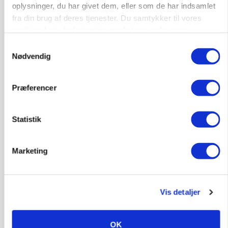
oplysninger, du har givet dem, eller som de har indsamlet
fra din brug af deres tjenester. Du samtykker til vores
cookies, hvis du fortsætter med at anvende vores
hjemmeside.
Samtykkevalg
Nødvendig
Præferencer
Statistik
Marketing
GRISE
Svineproducenter kalder Danish Crowns pris en
katastrofe
Vis detaljer
Annonce
OK