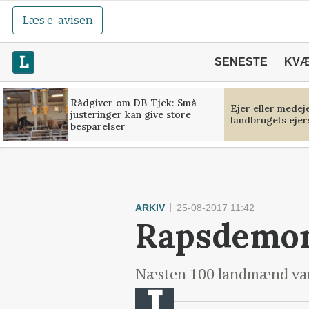
Læs e-avisen
SENESTE
KV
Rådgiver om DB-Tjek: Små
Ejer eller medej
justeringer kan give store
landbrugets ejer
besparelser
ARKIV
25-08-2017 11:42
Rapsdemons
Næsten 100 landmænd var 