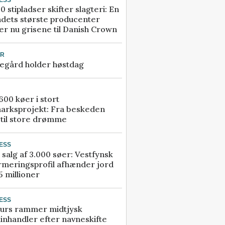
0 stipladser skifter slagteri: En
ndets største producenter
r nu grisene til Danish Crown
UR
egård holder høstdag
00 køer i stort
arksprojekt: Fra beskeden
 til store drømme
ESS
 salg af 3.000 søer: Vestfynsk
rmeringsprofil afhænder jord
5 millioner
ESS
urs rammer midtjysk
inhandler efter navneskifte