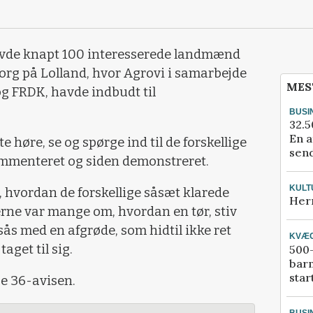
havde knapt 100 interesserede landmænd
borg på Lolland, hvor Agrovi i samarbejde
MES
g FRDK, havde indbudt til
BUSI
32.5
En a
høre, se og spørge ind til de forskellige
send
kommenteret og siden demonstreret.
KULT
hvordan de forskellige såsæt klarede
Her
ne var mange om, hvordan en tør, stiv
sås med en afgrøde, som hidtil ikke ret
KVÆ
get til sig.
500-
bar
star
e 36-avisen.
BUSI