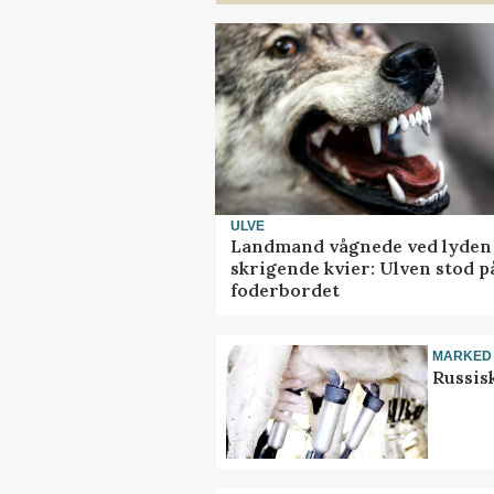
ULVE
Landmand vågnede ved lyden 
skrigende kvier: Ulven stod p
foderbordet
MARKED
Russis