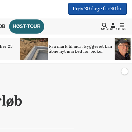
Prøv 30 dage for 30 kr.
OB
HØST-TOUR
SØG
LOGIN
MENU
ker 23
Fra mark til mur: Byggeriet kan
åbne nyt marked for biokul
rløb