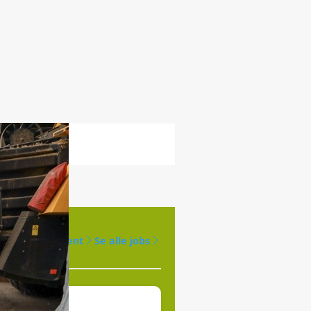
Opret agent
Se alle jobs
øges til