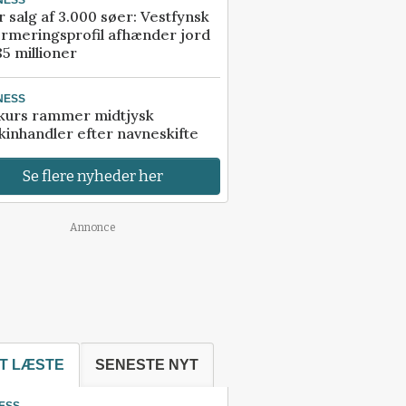
r salg af 3.000 søer: Vestfynsk
rmeringsprofil afhænder jord
85 millioner
NESS
kurs rammer midtjysk
inhandler efter navneskifte
Se flere nyheder her
Annonce
T LÆSTE
SENESTE NYT
ESS