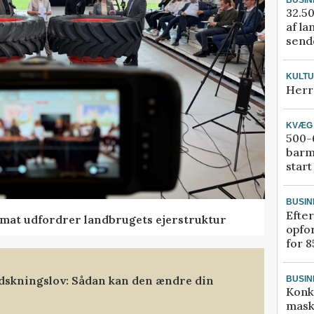
32.50
af la
sende
KULT
Herr
KVÆG
500-6
barm
start
BUSIN
Efter
ormat udfordrer landbrugets ejerstruktur
opfo
for 8
dskningslov: Sådan kan den ændre din
BUSIN
Konk
mask