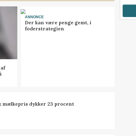
ANNONCE
Der kan være penge gemt, i
foderstrategien
af
å
k mælkepris dykker 23 procent