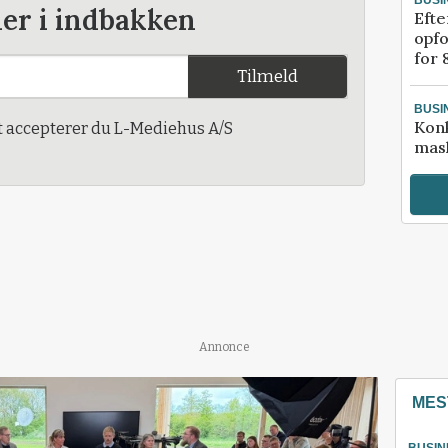
der i indbakken
Efte
opfo
for 
Tilmeld
BUSI
Kon
t accepterer du L-Mediehus A/S
mask
Annonce
MES
BUSIN