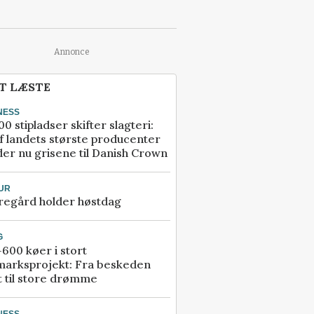
Annonce
T LÆSTE
NESS
00 stipladser skifter slagteri:
f landets største producenter
er nu grisene til Danish Crown
UR
regård holder høstdag
G
600 køer i stort
marksprojekt: Fra beskeden
t til store drømme
NESS