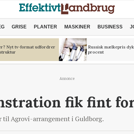
ÆG
GRISE
PLANTER
MASKINER
BUSINESS
J
er? Nyt tv-format udfordrer
Russisk mælkepris dyk
struktur
procent
Annonce
tration fik fint fo
til Agrovi-arrangement i Guldborg.