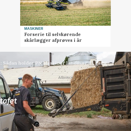
MASKINER
Forserie til selvkørende
skårlægger afprøves i år
en: Sådan holder PN Maskiner landmænd i gang
Annonce
77
ledige stillinger
ngkøbing / Trainee
Rørlægger / håndmand s