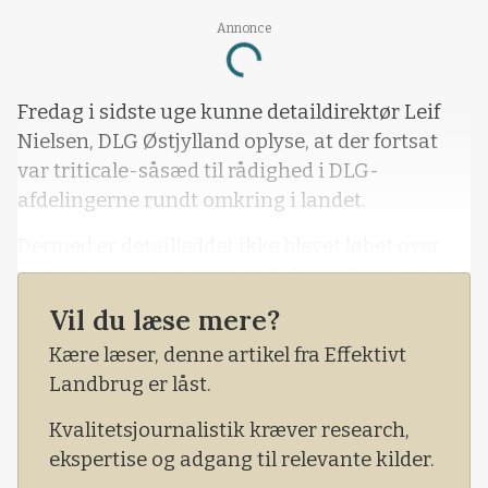
Annonce
Loading...
Fredag i sidste uge kunne detaildirektør Leif
Nielsen, DLG Østjylland oplyse, at der fortsat
var triticale-såsæd til rådighed i DLG-
afdelingerne rundt omkring i landet.
Dermed er detailleddet ikke blevet løbet over
ende af de flotte udbyttetal i Sortinfo for Sejet-
sorten Neogen.
Vil du læse mere?
Kære læser, denne artikel fra Effektivt
Landbrug er låst.
Kvalitetsjournalistik kræver research,
ekspertise og adgang til relevante kilder.