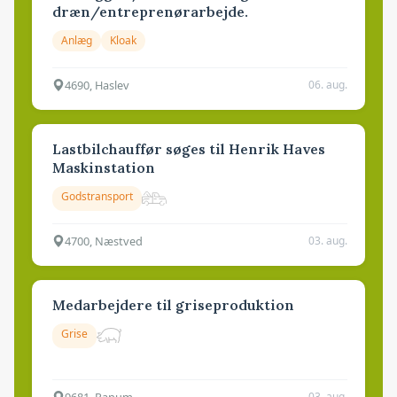
dræn/entreprenørarbejde.
Anlæg
Kloak
4690, Haslev
06. aug.
Lastbilchauffør søges til Henrik Haves
Maskinstation
Godstransport
4700, Næstved
03. aug.
Medarbejdere til griseproduktion
Grise
9681, Ranum
03. aug.