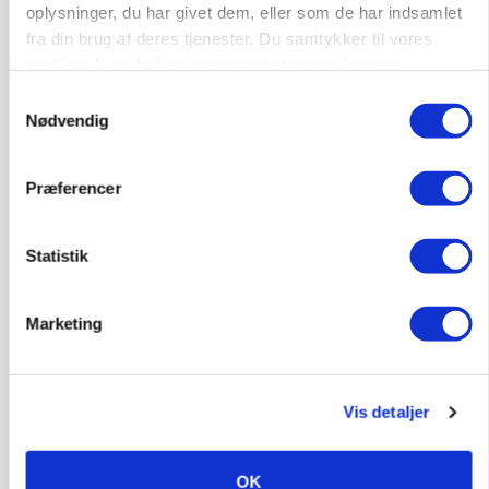
Loading...
oplysninger, du har givet dem, eller som de har indsamlet
fra din brug af deres tjenester. Du samtykker til vores
cookies, hvis du fortsætter med at anvende vores
hjemmeside.
Samtykkevalg
Nødvendig
Præferencer
Statistik
Marketing
BUSINESS
Fra mark til mur: Byggeriet kan åbne nyt
marked for biokul
Vis detaljer
OK