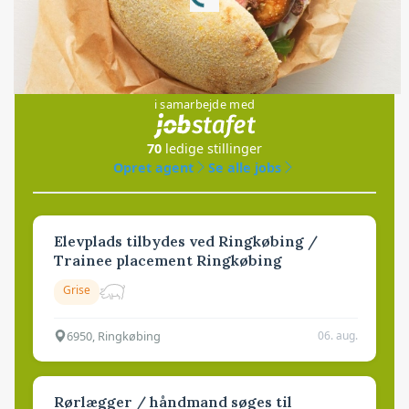
Jobs
i samarbejde med
70
ledige stillinger
Opret agent
Se alle jobs
Elevplads tilbydes ved Ringkøbing /
Trainee placement Ringkøbing
Grise
6950, Ringkøbing
06. aug.
Rørlægger / håndmand søges til