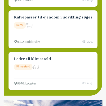
Kalvepasser til ejendom i udvikling søges
Kalve
6392, Bolderslev
03. aug.
Leder til klimastald
Klimastald
9670, Løgstør
03. aug.