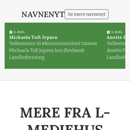
NAVNENYT
Se mere navnenyt
3. AUG.
3. AUG.
Michaela Toft Jepsen
Anette Pl
Velkommen til økonomiassistent trainee
Velkommen 
Michaela Toft Jepsen hos Østdansk
Anette Pl
Landboforening
Landbofor
MERE FRA L-
MEDIEHUS