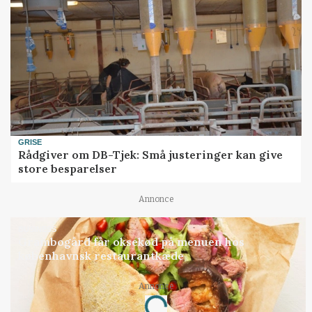
GRISE
Rådgiver om DB-Tjek: Små justeringer kan give
store besparelser
Annonce
BUSINESS
Grambogård får oksekød på menuen hos
københavnsk restaurantkæde
Annonce
Loading...