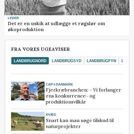
LEDER
Det er en uskik at udlægge et røgslør om
økoproduktion
FRA VORES UGEAVISER
LANDBRUGNORD
LANDBRUGSYD
LANDBRUGFYN
LAND
CAP-I-DANMARK
Fjerkræbranchen: - Vi forlanger
ens konkurrence- og
produktionsvilkår
KVÆG
Snart kan man søge tilskud til
naturprojekter