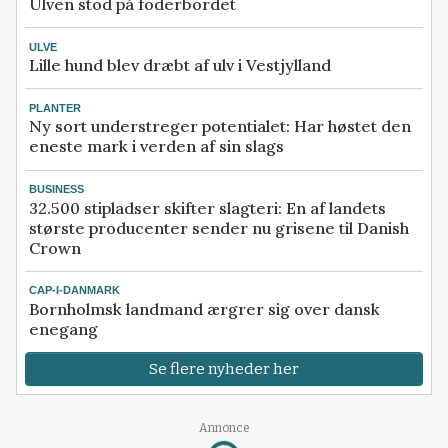
Ulven stod på foderbordet
ULVE
Lille hund blev dræbt af ulv i Vestjylland
PLANTER
Ny sort understreger potentialet: Har høstet den
eneste mark i verden af sin slags
BUSINESS
32.500 stipladser skifter slagteri: En af landets
største producenter sender nu grisene til Danish
Crown
CAP-I-DANMARK
Bornholmsk landmand ærgrer sig over dansk
enegang
Se flere nyheder her
Annonce