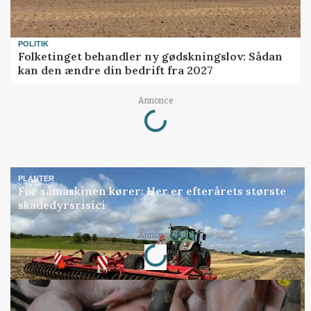
POLITIK
Folketinget behandler ny gødskningslov: Sådan
kan den ændre din bedrift fra 2027
Loading...
Annonce
PLANTER
Før såmaskinen kører: Her er efterårets største
skadedyrsrisici
Loading...
Annonce