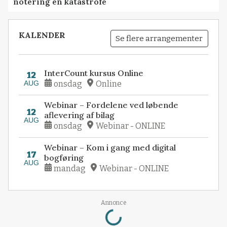
notering en katastrofe
KALENDER
Se flere arrangementer
InterCount kursus Online
12
AUG
onsdag
Online
Webinar – Fordelene ved løbende
12
aflevering af bilag
AUG
onsdag
Webinar - ONLINE
Webinar – Kom i gang med digital
17
bogføring
AUG
mandag
Webinar - ONLINE
Loading...
Annonce