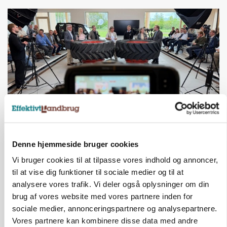
BUSINESS
Ejer eller medejer? Nyt tv-format udfordrer
Denne hjemmeside bruger cookies
landbrugets ejerstruktur
Vi bruger cookies til at tilpasse vores indhold og annoncer,
til at vise dig funktioner til sociale medier og til at
Annonce
analysere vores trafik. Vi deler også oplysninger om din
brug af vores website med vores partnere inden for
MARKED
Russisk mælkepris dykker 23 procent
sociale medier, annonceringspartnere og analysepartnere.
Vores partnere kan kombinere disse data med andre
Annonce