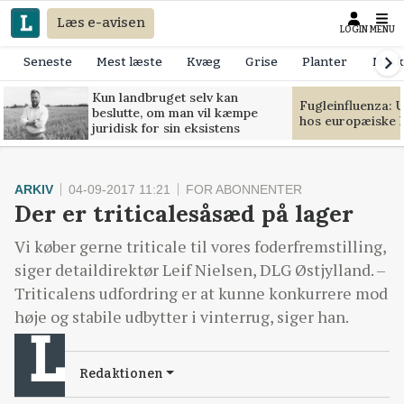
Læs e-avisen
LOGIN
MENU
Seneste
Mest læste
Kvæg
Grise
Planter
Mask
Kun landbruget selv kan
Fugleinfluenza: 
beslutte, om man vil kæmpe
hos europæiske 
juridisk for sin eksistens
ARKIV
04-09-2017 11:21
FOR ABONNENTER
Der er triticalesåsæd på lager
Vi køber gerne triticale til vores foderfremstilling,
siger detaildirektør Leif Nielsen, DLG Østjylland. –
Triticalens udfordring er at kunne konkurrere mod
høje og stabile udbytter i vinterrug, siger han.
Redaktionen