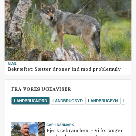
ULVE
Bekræftet: Sætter droner ind mod problemulv
FRA VORES UGEAVISER
LANDBRUGNORD
LANDBRUGSYD
LANDBRUGFYN
LAND
CAP-I-DANMARK
Fjerkræbranchen: - Vi forlanger