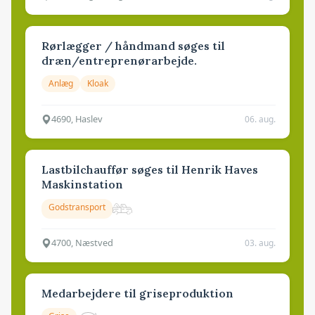
Rørlægger / håndmand søges til
dræn/entreprenørarbejde.
Anlæg
Kloak
4690, Haslev
06. aug.
Lastbilchauffør søges til Henrik Haves
Maskinstation
Godstransport
4700, Næstved
03. aug.
Medarbejdere til griseproduktion