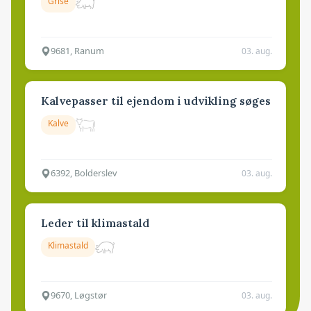
Grise
9681, Ranum
03. aug.
Kalvepasser til ejendom i udvikling søges
Kalve
6392, Bolderslev
03. aug.
Leder til klimastald
Klimastald
9670, Løgstør
03. aug.