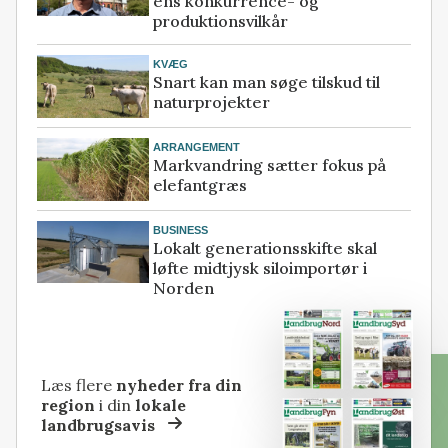
ens konkurrence- og
produktionsvilkår
KVÆG
Snart kan man søge tilskud til
naturprojekter
ARRANGEMENT
Markvandring sætter fokus på
elefantgræs
BUSINESS
Lokalt generationsskifte skal
løfte midtjysk siloimportør i
Norden
Læs flere
nyheder fra din
region
i din
lokale
landbrugsavis