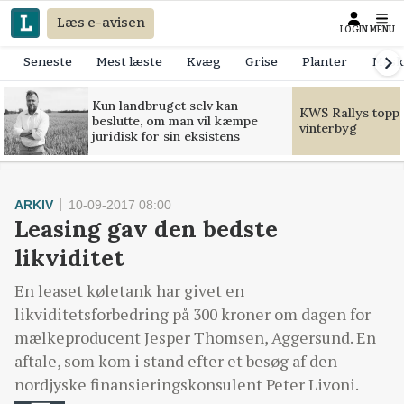
Læs e-avisen
LOGIN
MENU
Seneste
Mest læste
Kvæg
Grise
Planter
Mask
Kun landbruget selv kan
KWS Rallys toppe
beslutte, om man vil kæmpe
vinterbyg
juridisk for sin eksistens
ARKIV
10-09-2017 08:00
Leasing gav den bedste
likviditet
En leaset køletank har givet en
likviditetsforbedring på 300 kroner om dagen for
mælkeproducent Jesper Thomsen, Aggersund. En
aftale, som kom i stand efter et besøg af den
nordjyske finansieringskonsulent Peter Livoni.