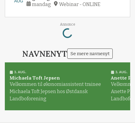
AUG
mandag
Webinar - ONLINE
Loading...
Annonce
NAVNENYT
Se mere navnenyt
3. AUG.
3. AUG.
Michaela Toft Jepsen
Anette Pl
Velkommen til økonomiassistent trainee
Velkommen 
Michaela Toft Jepsen hos Østdansk
Anette Pl
Landboforening
Landbofor