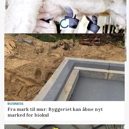
Russisk mælkepris dykker 23 procent
Loading...
Annonce
BUSINESS
Fra mark til mur: Byggeriet kan åbne nyt
marked for biokul