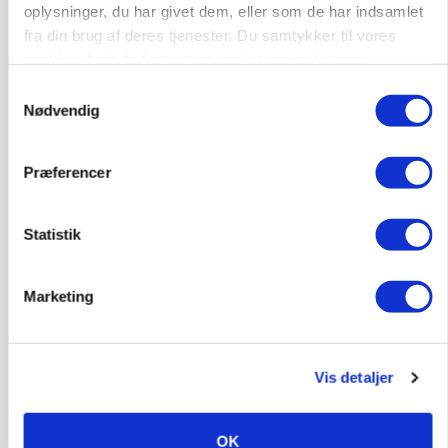
Fjerkræbranchen: - Vi forlanger ens
oplysninger, du har givet dem, eller som de har indsamlet
konkurrence- og produktionsvilkår
fra din brug af deres tjenester. Du samtykker til vores
Loading...
cookies, hvis du fortsætter med at anvende vores
Annonce
hjemmeside.
Samtykkevalg
Nødvendig
Præferencer
Statistik
Marketing
Vis detaljer
MARKEDSFOKUS
Prisgab på 20 kroner pr. kg vokser: Polsk kylling
OK
presser markedet