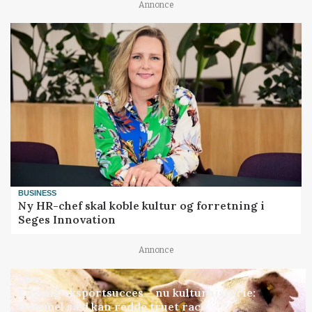
Annonce
BUSINESS
Ny HR-chef skal koble kultur og forretning i
Seges Innovation
Annonce
GRISE
Engang eksportsucces – nu kulturhistorie:
Gammel sæd kan redde truet race