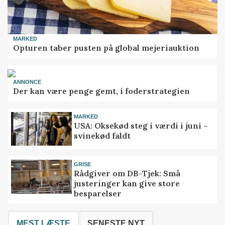
MARKED
Opturen taber pusten på global mejeriauktion
ANNONCE
Der kan være penge gemt, i foderstrategien
MARKED
USA: Oksekød steg i værdi i juni –
svinekød faldt
GRISE
Rådgiver om DB-Tjek: Små
justeringer kan give store
besparelser
MEST LÆSTE
SENESTE NYT