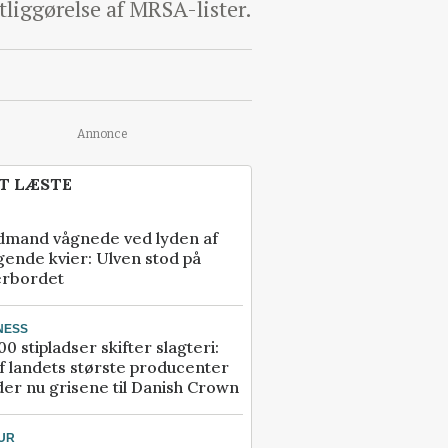
tliggørelse af MRSA-lister.
Annonce
T LÆSTE
dmand vågnede ved lyden af
gende kvier: Ulven stod på
erbordet
NESS
00 stipladser skifter slagteri:
f landets største producenter
er nu grisene til Danish Crown
UR