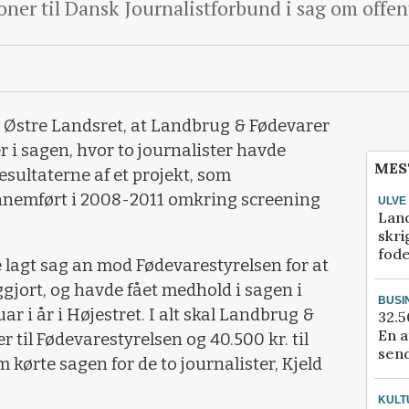
ner til Dansk Journalistforbund i sag om offen
e Østre Landsret, at Landbrug & Fødevarer
 i sagen, hvor to journalister havde
MES
sultaterne af et projekt, som
nnemført i 2008-2011 omkring screening
ULVE
Lan
skri
fod
lagt sag an mod Fødevarestyrelsen for at
iggjort, og havde fået medhold i sagen i
BUSI
r i år i Højestret. I alt skal Landbrug &
32.5
En a
 til Fødevarestyrelsen og 40.500 kr. til
send
kørte sagen for de to journalister, Kjeld
KULT