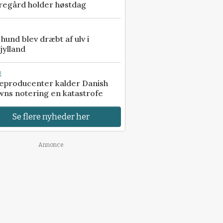
regård holder høstdag
e hund blev dræbt af ulv i
jylland
E
eproducenter kalder Danish
ns notering en katastrofe
Se flere nyheder her
Annonce