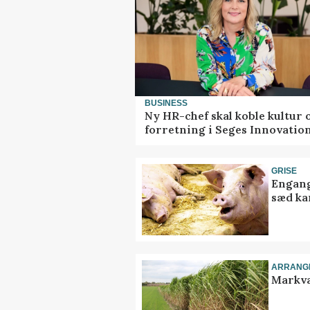
BUSINESS
Ny HR-chef skal koble kultur 
forretning i Seges Innovatio
GRISE
Engang
sæd ka
ARRANG
Markva