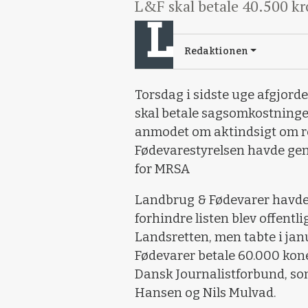
L&F skal betale 40.500 kro
Redaktionen
Torsdag i sidste uge afgjord
skal betale sagsomkostninger
anmodet om aktindsigt om re
Fødevarestyrelsen havde ge
for MRSA
Landbrug & Fødevarer havde 
forhindre listen blev offentl
Landsretten, men tabte i janua
Fødevarer betale 60.000 koner
Dansk Journalistforbund, som 
Hansen og Nils Mulvad.