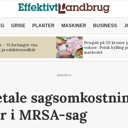
ÆG
GRISE
PLANTER
MASKINER
BUSINESS
J
Prisgab på 20 kroner p
 - Vi forlanger ens
vokser: Polsk kylling 
 produktionsvilkår
markedet
Annonce
etale sagsomkostnin
er i MRSA-sag