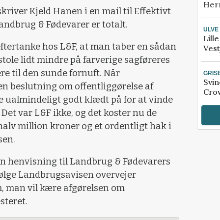
Her
skriver Kjeld Hanen i en mail til Effektivt
andbrug & Fødevarer er totalt.
ULVE
Lill
 eftertanke hos L&F, at man taber en sådan
Vest
tole lidt mindre på farverige sagføreres
ere til den sunde fornuft. Når
GRIS
Svin
 beslutning om offentliggørelse af
Crow
 ualmindeligt godt klædt på for at vinde
Det var L&F ikke, og det koster nu de
lv million kroner og et ordentligt hak i
sen.
en henvisning til Landbrug & Fødevarers
ølge Landbrugsavisen overvejer
, man vil
kære afgørelsen om
steret.