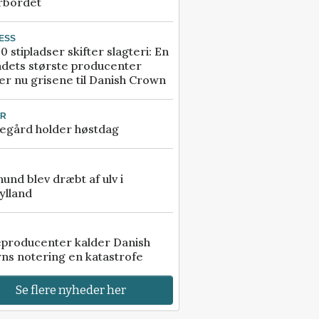
rbordet
ESS
0 stipladser skifter slagteri: En
ndets største producenter
r nu grisene til Danish Crown
UR
egård holder høstdag
 hund blev dræbt af ulv i
ylland
eproducenter kalder Danish
ns notering en katastrofe
Se flere nyheder her