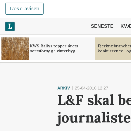
Læs e-avisen
SENESTE
KV
KWS Rallys topper årets
Fjerkræbranchen:
sortsforsøg i vinterbyg
konkurrence- og
ARKIV
25-04-2016 12:27
L&F skal b
journalist