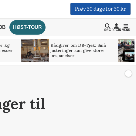
Prøv 30 dage for 30 kr.
OB
HØST-TOUR
SØG
LOGIN
MENU
r. kg
Rådgiver om DB-Tjek: Små
presser
justeringer kan give store
besparelser
ger til