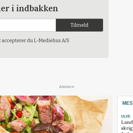
der i indbakken
Tilmeld
t accepterer du L-Mediehus A/S
Annonce
MES
ULVE
Land
skrig