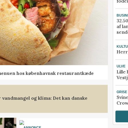
fode
BUSIN
32.50
af la
sende
KULT
Herr
ULVE
Lille
menuen hos københavnsk restaurantkæde
Vestj
GRISE
Svin
 vandmangel og klima: Det kan danske
Crow
ANNONCE