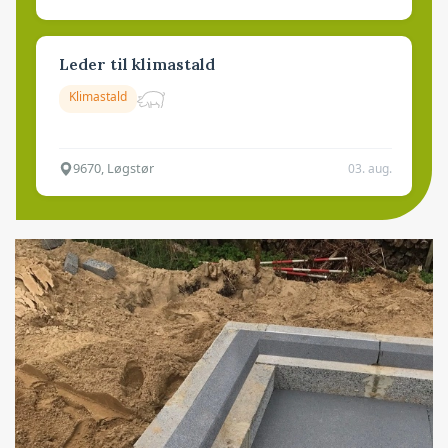
Leder til klimastald
Klimastald
9670, Løgstør
03. aug.