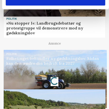
POLITIK
»Nu stopper I«: Landbrugsdebattør og
protestgruppe vil demonstrere mod ny
gødskningslov
Annonce
POLITIK
Folketinget behandler ny gødskningslov: Sådan
kan den ændre din bedrift fra 2027
Annonce
Loading...