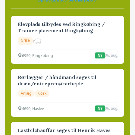
Elevplads tilbydes ved Ringkøbing /
Trainee placement Ringkøbing
Grise
6950, Ringkøbing
06. aug.
NY
Rørlægger / håndmand søges til
dræn/entreprenørarbejde.
Anlæg
Kloak
4690, Haslev
06. aug.
NY
Lastbilchauffør søges til Henrik Haves