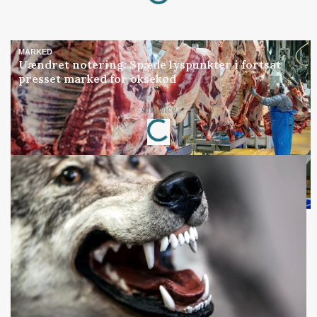
Loading...
MARKED
Uændret notering: Spæde lyspunkter i fortsat
presset marked for oksekød
Annonce
Loading...