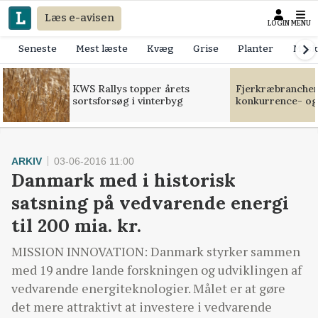
Læs e-avisen
LOGIN
MENU
Seneste
Mest læste
Kvæg
Grise
Planter
Mask
KWS Rallys topper årets
Fjerkræbranchen:
sortsforsøg i vinterbyg
konkurrence- og
ARKIV
03-06-2016 11:00
Danmark med i historisk
satsning på vedvarende energi
til 200 mia. kr.
MISSION INNOVATION: Danmark styrker sammen
med 19 andre lande forskningen og udviklingen af
vedvarende energiteknologier. Målet er at gøre
det mere attraktivt at investere i vedvarende