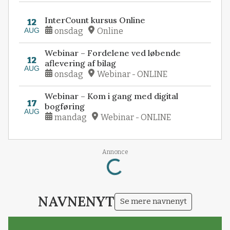
InterCount kursus Online
12
AUG
onsdag
Online
Webinar – Fordelene ved løbende
12
aflevering af bilag
AUG
onsdag
Webinar - ONLINE
Webinar – Kom i gang med digital
17
bogføring
AUG
mandag
Webinar - ONLINE
Annonce
Loading...
NAVNENYT
Se mere navnenyt