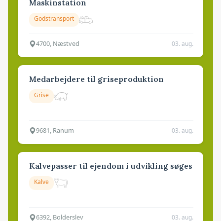
Maskinstation
Godstransport
4700, Næstved
03. aug.
Medarbejdere til griseproduktion
Grise
9681, Ranum
03. aug.
Kalvepasser til ejendom i udvikling søges
Kalve
6392, Bolderslev
03. aug.