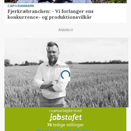
CAP-I-DANMARK
Fjerkræbranchen: - Vi forlanger ens
konkurrence- og produktionsvilkår
Annonce
LEDER
Det er en uskik at udlægge et røgslør om
økoproduktion
Annonce
Loading...
Jobs
i samarbejde med
76
ledige stillinger
Opret agent
Se alle jobs