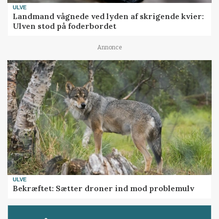
ULVE
Landmand vågnede ved lyden af skrigende kvier:
Ulven stod på foderbordet
Annonce
ULVE
Bekræftet: Sætter droner ind mod problemulv