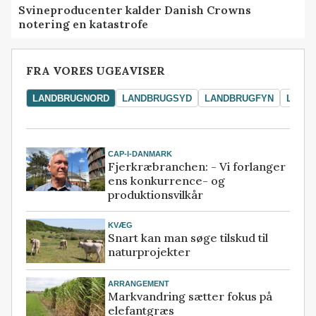
Svineproducenter kalder Danish Crowns
notering en katastrofe
FRA VORES UGEAVISER
LANDBRUGNORD
LANDBRUGSYD
LANDBRUGFYN
LAND
CAP-I-DANMARK
Fjerkræbranchen: - Vi forlanger
ens konkurrence- og
produktionsvilkår
KVÆG
Snart kan man søge tilskud til
naturprojekter
ARRANGEMENT
Markvandring sætter fokus på
elefantgræs