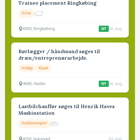
Trainee placement Ringkøbing
Grise
6950, Ringkøbing
06. aug.
NY
Rørlægger / håndmand søges til
dræn/entreprenørarbejde.
Anlæg
Kloak
4690, Haslev
06. aug.
NY
Lastbilchauffør søges til Henrik Haves
Maskinstation
Godstransport
4700, Næstved
03. aug.