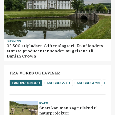
BUSINESS
32.500 stipladser skifter slagteri: En af landets
største producenter sender nu grisene til
Danish Crown
FRA VORES UGEAVISER
LANDBRUGNORD
LANDBRUGSYD
LANDBRUGFYN
LAND
KVÆG
Snart kan man søge tilskud til
naturprojekter