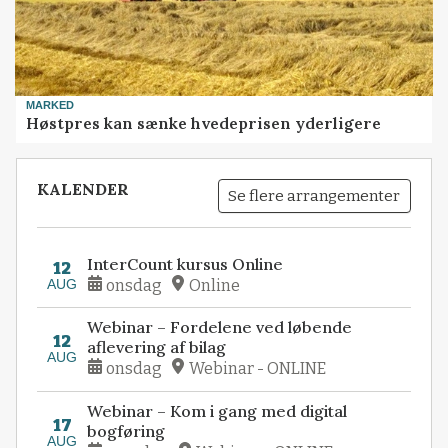
MARKED
Høstpres kan sænke hvedeprisen yderligere
KALENDER
Se flere arrangementer
InterCount kursus Online
12
AUG
onsdag
Online
Webinar – Fordelene ved løbende
12
aflevering af bilag
AUG
onsdag
Webinar - ONLINE
Webinar – Kom i gang med digital
17
bogføring
AUG