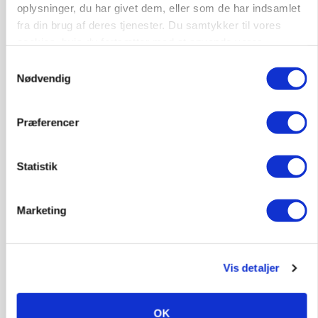
oplysninger, du har givet dem, eller som de har indsamlet
KVÆG
fra din brug af deres tjenester. Du samtykker til vores
Snart kan man søge tilskud til naturprojekter
cookies, hvis du fortsætter med at anvende vores
hjemmeside.
Annonce
Samtykkevalg
Nødvendig
PLANTER
Før såmaskinen kører: Her er efterårets største
skadedyrsrisici
Præferencer
Loading...
Annonce
Statistik
Marketing
Vis detaljer
OK