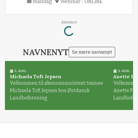
mandag
Webinar - ONLINE
Loading...
Annonce
NAVNENYT
Se mere navnenyt
3. AUG.
3. AUG.
Michaela Toft Jepsen
Anette Pl
Velkommen til økonomiassistent trainee
Velkommen 
Michaela Toft Jepsen hos Østdansk
Anette Pl
Landboforening
Landbofor