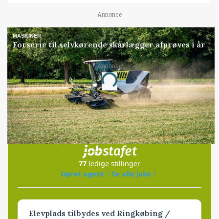
Annonce
MASKINER
Forserie til selvkørende skårlægger afprøves i år
Annonce
Loading...
Jobs
i samarbejde med
77
ledige stillinger
Opret agent
Se alle jobs
Elevplads tilbydes ved Ringkøbing /