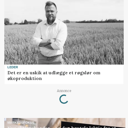
LEDER
Det er en uskik at udlægge et røgslør om
økoproduktion
Loading...
Annonce
MARKEDSFOKUS
Nye aktierekorder – og den brutale lektie fra et