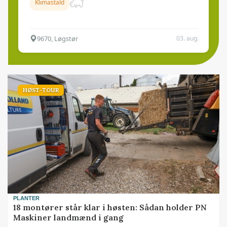
Klimastald
9670, Løgstør
03. aug.
HØST-TOUR
PLANTER
18 montører står klar i høsten: Sådan holder PN
Maskiner landmænd i gang