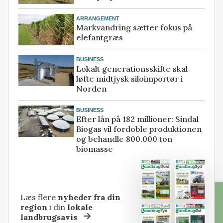
ARRANGEMENT
Markvandring sætter fokus på
elefantgræs
BUSINESS
Lokalt generationsskifte skal
løfte midtjysk siloimportør i
Norden
BUSINESS
Efter lån på 182 millioner: Sindal
Biogas vil fordoble produktionen
og behandle 800.000 ton
biomasse
Læs flere
nyheder fra din
region
i din
lokale
landbrugsavis