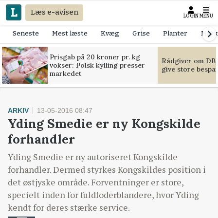
Læs e-avisen
LOGIN
MENU
Seneste
Mest læste
Kvæg
Grise
Planter
Mask
Prisgab på 20 kroner pr. kg
Rådgiver om DB-
vokser: Polsk kylling presser
give store bespa
markedet
ARKIV
13-05-2016 08:47
Yding Smedie er ny Kongskilde
forhandler
Yding Smedie er ny autoriseret Kongskilde
forhandler. Dermed styrkes Kongskildes position i
det østjyske område. Forventninger er store,
specielt inden for fuldfoderblandere, hvor Yding
kendt for deres stærke service.