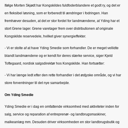
Ifølge Morten Skjødt har Kongskildes fuldfoderblandere et godt ry, og det er
en fleksibel løsning, som er forberedt til ændringer i fodringen. Han
fremhæver desuden, at det er stor fordel for landmændene, at Yding har et
stort Grene lager. Grene varetager frem over distributionen af originale
Kongskilde reservedele, hvilket giver synergieffekter.
- Vi er stolte af at have Yding Smedie som forhandler. De er meget vellidte
blandt landmændene og er kendt for deres stærke service, siger Kjeld
Toftegaard, nordisk salgsdirektør hos Kongskilde. Han fortsætter:
- Vi har længe ledt efter den rette forhandler i det østjyske område, og vi har
store forventninger til det nye samarbejde.
Om Yding Smedie
Yding Smedie er i dag en omfattende virksomhed med aktiviteter inden for
salg, service og reparation af entreprenør- og landbrugsmaskiner,
malkeanlæg mm. Desuden driver virksomheden en stor landbrugsbutik og