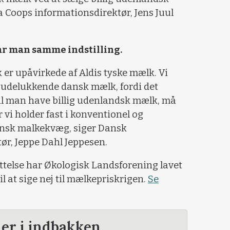
a Coops informationsdirektør, Jens Juul
r man samme indstilling.
 er upåvirkede af Aldis tyske mælk. Vi
ka udelukkende dansk mælk, fordi det
Vil man have billig udenlandsk mælk, må
 vi holder fast i konventionel og
ansk malkekvæg, siger Dansk
r, Jeppe Dahl Jeppesen.
else har Økologisk Landsforening lavet
il at sige nej til mælkepriskrigen.
Se
der i indbakken