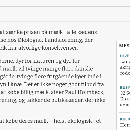
 at sænke prisen på mælk i alle kædens
lse hos Økologisk Landsforening, der
MES
ælk har alvorlige konsekvenser.
ULVE
køerne, dyr for naturen og dyr for
Lan
skri
 mælk vil tvinge mange flere danske
fod
årde, tvinge flere fritgående køer inde i
n i knæ. Det er ikke noget godt tilbud fra
BUSI
 af at købe billig mælk, siger Paul Holmbeck,
32.5
En a
rening, og takker de butikskæder, der ikke
send
KULT
at købe deres mælk – helst økologisk—et
Her