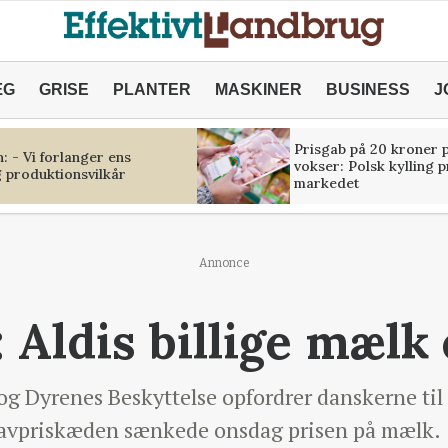
ÆG
GRISE
PLANTER
MASKINER
BUSINESS
J
Prisgab på 20 kroner p
 - Vi forlanger ens
vokser: Polsk kylling 
 produktionsvilkår
markedet
Annonce
 Aldis billige mælk 
g Dyrenes Beskyttelse opfordrer danskerne til
 Lavpriskæden sænkede onsdag prisen på mælk.