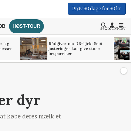
Prøv 30 dage for 30 kr.
OB
HØST-TOUR
SØG
LOGIN
MENU
r. kg
Rådgiver om DB-Tjek: Små
presser
justeringer kan give store
besparelser
er dyr
 at købe deres mælk et