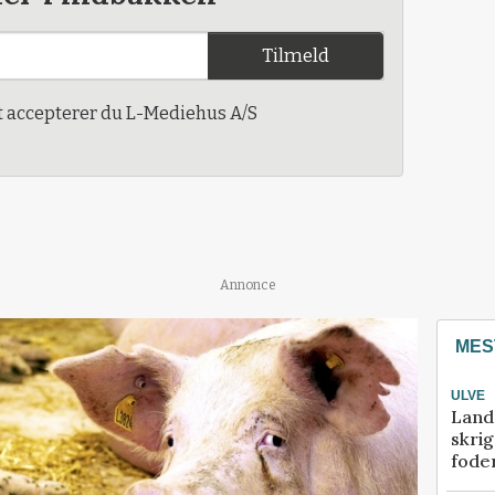
Tilmeld
t accepterer du L-Mediehus A/S
Annonce
MES
ULVE
Land
skrig
fode