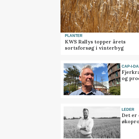
PLANTER
KWS Rallys topper årets
sortsforsøg i vinterbyg
CAP-I-D
Fjerkr
og pro
LEDER
Det er
økopr