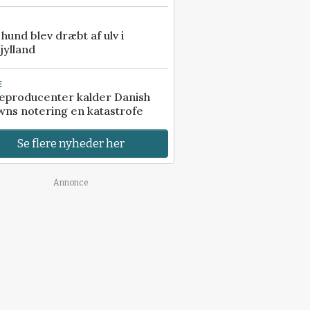
e hund blev dræbt af ulv i
jylland
E
eproducenter kalder Danish
ns notering en katastrofe
Se flere nyheder her
Annonce