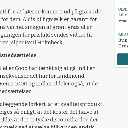
ULVE
ti for, at køerne kommer ud på græs i det
Lill
 for dem. Aldis billigmælk er garanti for
Vest
ns varme, smagen af grønt græs eller
 Regningen for prisfald sendes videre til
GRIS
Svin
ren, siger Paul Holmbeck.
Crow
risnedsættelse
ller Coop har tænkt sig at gå ind i en
onsekvenser det har for landmænd,
Rema 1000 og Lidl meddeler også, at de
snedsættelser.
undlæggende forkert, at et kvalitetsprodukt
es så billigt, at det koster det halve af
 ikke, at det er tyske discountkæder, der
k mælk ved at sælge billig udenlandsk