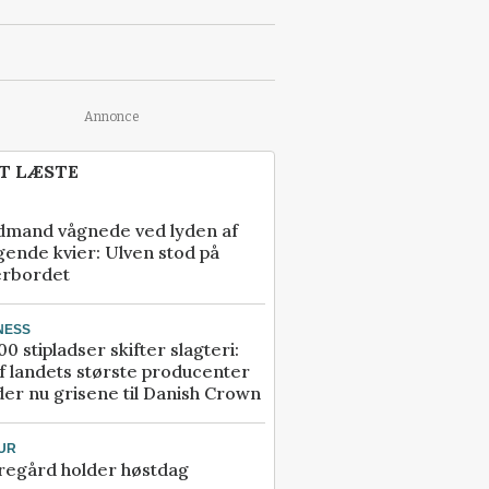
Annonce
T LÆSTE
dmand vågnede ved lyden af
gende kvier: Ulven stod på
erbordet
NESS
00 stipladser skifter slagteri:
f landets største producenter
er nu grisene til Danish Crown
UR
regård holder høstdag