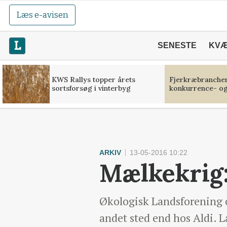
Læs e-avisen
SENESTE
KV
KWS Rallys topper årets
Fjerkræbranchen:
sortsforsøg i vinterbyg
konkurrence- og
ARKIV
13-05-2016 10:22
Mælkekrig:
Økologisk Landsforening o
andet sted end hos Aldi.