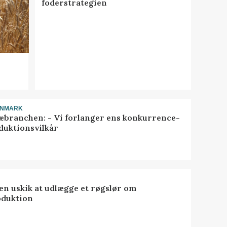
foderstrategien
ANMARK
æbranchen: - Vi forlanger ens konkurrence-
duktionsvilkår
 en uskik at udlægge et røgslør om
oduktion