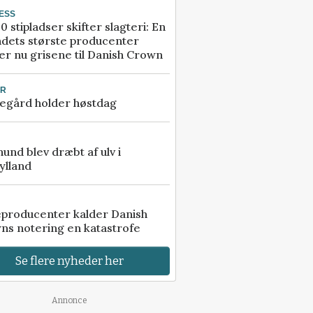
ESS
0 stipladser skifter slagteri: En
ndets største producenter
r nu grisene til Danish Crown
UR
egård holder høstdag
 hund blev dræbt af ulv i
ylland
eproducenter kalder Danish
ns notering en katastrofe
Se flere nyheder her
Annonce