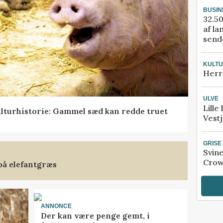
BUSIN
32.50
af la
sende
KULT
Herr
ULVE
Lille
lturhistorie: Gammel sæd kan redde truet
Vestj
GRISE
Svin
Crow
på elefantgræs
ANNONCE
Der kan være penge gemt, i