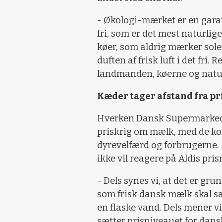
- Økologi-mærket er en garan
fri, som er det mest naturlige
køer, som aldrig mærker sole
duften af frisk luft i det fri.
landmanden, køerne og natu
Kæder tager afstand fra p
Hverken Dansk Supermarked e
priskrig om mælk, med de k
dyrevelfærd og forbrugerne. 
ikke vil reagere på Aldis pri
- Dels synes vi, at det er gr
som frisk dansk mælk skal sælg
en flaske vand. Dels mener vi
sætter prisniveauet for dans