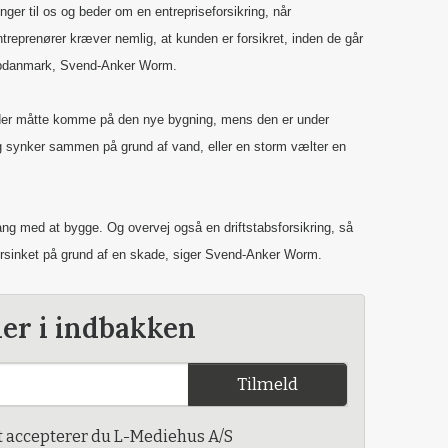
nger til os og beder om en entrepriseforsikring, når
treprenører kræver nemlig, at kunden er forsikret, inden de går
Topdanmark, Svend-Anker Worm.
 der måtte komme på den nye bygning, mens den er under
g synker sammen på grund af vand, eller en storm vælter en
 gang med at bygge. Og overvej også en driftstabsforsikring, så
forsinket på grund af en skade, siger Svend-Anker Worm.
der i indbakken
Tilmeld
t accepterer du L-Mediehus A/S