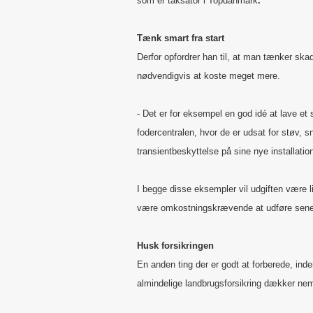
som er taksator i Topdanmark
.
Tænk smart fra start
Derfor opfordrer han til, at man tænker sk
nødvendigvis at koste meget mere.
- Det er for eksempel en god idé at lave et 
fodercentralen, hvor de er udsat for støv,
transientbeskyttelse på sine nye installation
I begge disse eksempler vil udgiften være l
være omkostningskrævende at udføre sene
Husk forsikringen
En anden ting der er godt at forberede, ind
almindelige landbrugsforsikring dækker nem