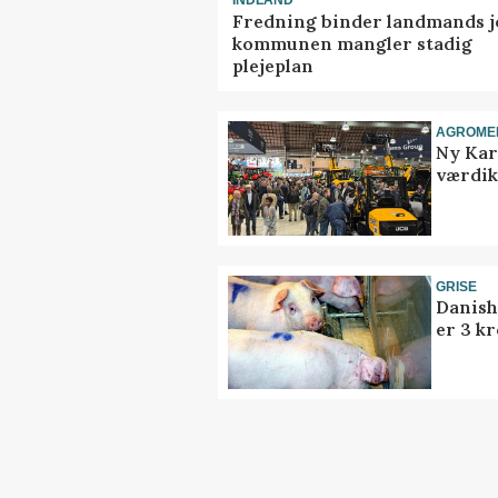
INDLAND
Fredning binder landmands j
kommunen mangler stadig
plejeplan
AGROME
Ny Kar
værdik
GRISE
Danish
er 3 kr