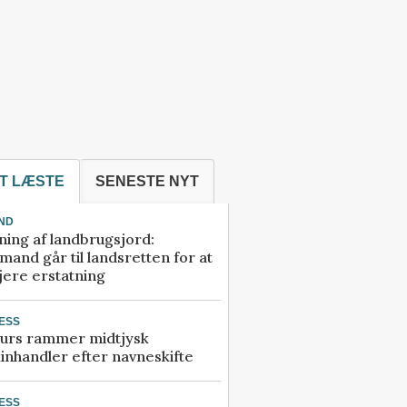
T LÆSTE
SENESTE NYT
ND
ning af landbrugsjord:
and går til landsretten for at
jere erstatning
ESS
urs rammer midtjysk
inhandler efter navneskifte
ESS