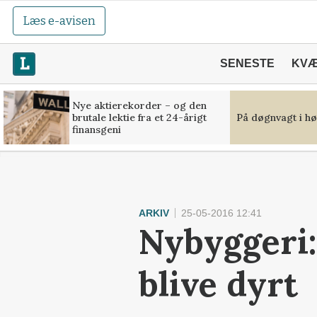
Læs e-avisen
SENESTE
KV
Nye aktierekorder – og den
brutale lektie fra et 24-årigt
På døgnvagt i hø
finansgeni
ARKIV
25-05-2016 12:41
Nybyggeri:
blive dyrt