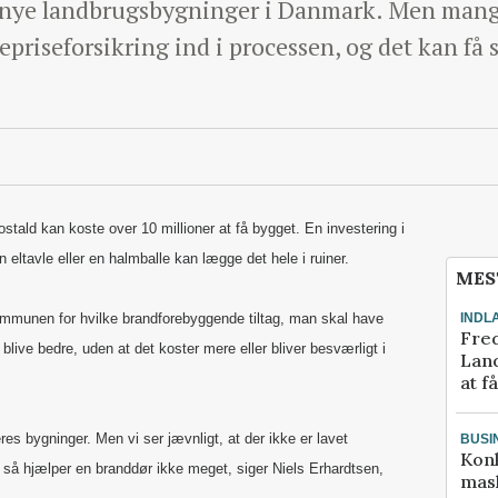
et nye landbrugsbygninger i Danmark. Men man
epriseforsikring ind i processen, og det kan få
ostald kan koste over 10 millioner at få bygget. En investering i
 eltavle eller en halmballe kan lægge det hele i ruiner.
MES
INDL
mmunen for hvilke brandforebyggende tiltag, man skal have
Fred
live bedre, uden at det koster mere eller bliver besværligt i
Land
at f
s bygninger. Men vi ser jævnligt, at der ikke er lavet
BUSI
Kon
 så hjælper en branddør ikke meget, siger Niels Erhardtsen,
mask