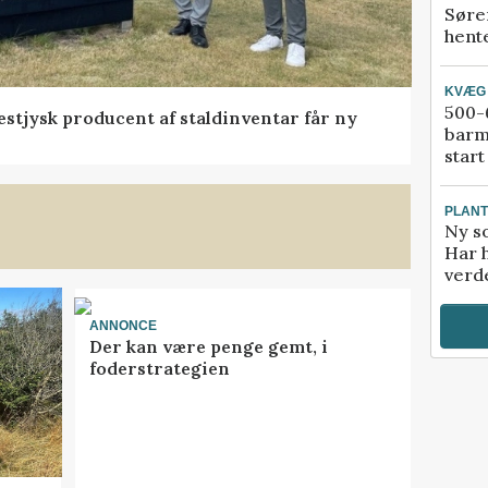
Søre
hente
KVÆG
500-6
 vestjysk producent af staldinventar får ny
barm
start
PLAN
Ny so
Har 
verde
ANNONCE
Der kan være penge gemt, i
foderstrategien