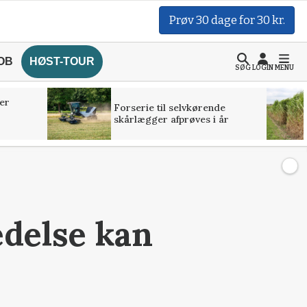
Prøv 30 dage for 30 kr.
OB
HØST-TOUR
SØG
LOGIN
MENU
er
Forserie til selvkørende
skårlægger afprøves i år
delse kan