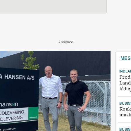
Annonce
MES
INDLA
Fred
Landm
få hø
BUSIN
Konk
mask
BUSIN