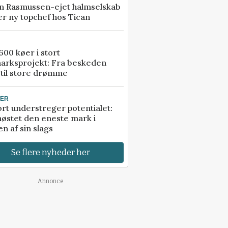
n Rasmussen-ejet halmselskab
r ny topchef hos Tican
00 køer i stort
arksprojekt: Fra beskeden
 til store drømme
TER
rt understreger potentialet:
høstet den eneste mark i
n af sin slags
Se flere nyheder her
Annonce