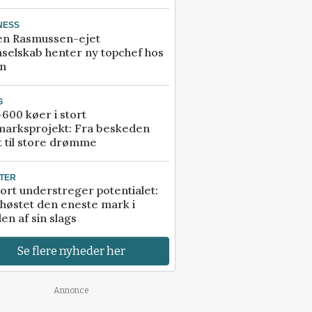
NESS
en Rasmussen-ejet
selskab henter ny topchef hos
an
G
600 køer i stort
marksprojekt: Fra beskeden
t til store drømme
TER
ort understreger potentialet:
høstet den eneste mark i
en af sin slags
Se flere nyheder her
Annonce