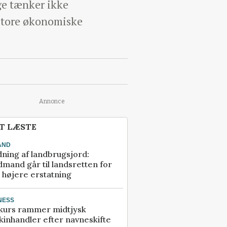
ge tænker ikke
 store økonomiske
Annonce
T LÆSTE
AND
ning af landbrugsjord:
mand går til landsretten for
å højere erstatning
NESS
kurs rammer midtjysk
inhandler efter navneskifte