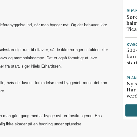
BUSI
Sør
halm
adeforebyggelse ind, når man bygger nyt. Og det behøver ikke
Tic
KVÆ
500-
selvstændigt rum til eltavler, så de ikke hænger i stalden eller
bar
 snavs og ammoniakdampe. Det er også fornuftigt at lave
star
er fra start, siger Niels Erhardtsen.
PLAN
ille, hvis det laves i forbindelse med byggeriet, mens det kan
Ny s
Har 
re.
verd
en man går i gang med at bygge nyt, er forsikringerne. Ens
lig ikke skader på en bygning under opførelse.