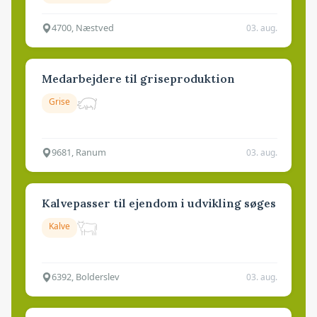
4700, Næstved
03. aug.
Medarbejdere til griseproduktion
Grise
9681, Ranum
03. aug.
Kalvepasser til ejendom i udvikling søges
Kalve
6392, Bolderslev
03. aug.