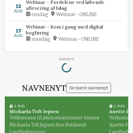
Webinar – Fordelene ved løbende
12
aflevering af bilag
AUG
onsdag
Webinar - ONLINE
Webinar – Kom i gang med digital
17
bogføring
AUG
mandag
Webinar - ONLINE
Loading...
Annonce
NAVNENYT
Se mere navnenyt
3. AUG.
3. AUG.
Michaela Toft Jepsen
Anette Pl
Velkommen til økonomiassistent trainee
Velkommen 
Michaela Toft Jepsen hos Østdansk
Anette Pl
Landboforening
Landbofor