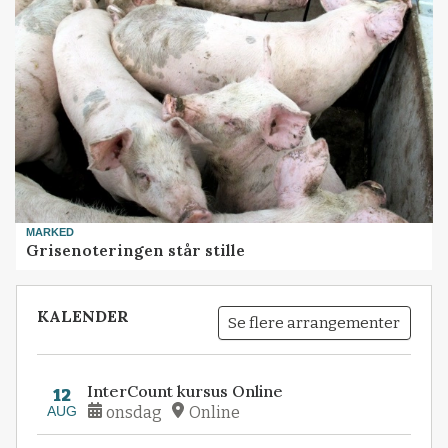
MARKED
Grisenoteringen står stille
KALENDER
Se flere arrangementer
InterCount kursus Online
12
AUG
onsdag
Online