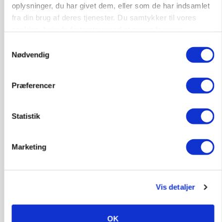
oplysninger, du har givet dem, eller som de har indsamlet
POLITIK
fra din brug af deres tjenester. Du samtykker til vores
»Nu stopper I«: Landbrugsdebattør og
cookies, hvis du fortsætter med at anvende vores
protestgruppe vil demonstrere mod ny
hjemmeside.
gødskningslov
Samtykkevalg
Nødvendig
Annonce
Præferencer
POLITIK
Folketinget behandler ny gødskningslov: Sådan
kan den ændre din bedrift fra 2027
Statistik
Loading...
Annonce
Marketing
Vis detaljer
OK