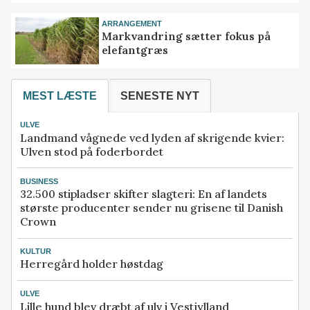
ARRANGEMENT
Markvandring sætter fokus på
elefantgræs
MEST LÆSTE
SENESTE NYT
ULVE
Landmand vågnede ved lyden af skrigende kvier:
Ulven stod på foderbordet
BUSINESS
32.500 stipladser skifter slagteri: En af landets
største producenter sender nu grisene til Danish
Crown
KULTUR
Herregård holder høstdag
ULVE
Lille hund blev dræbt af ulv i Vestjylland