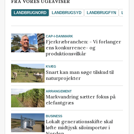
FRA VORES UGEAVISER
LANDBRUGNORD
LANDBRUGSYD
LANDBRUGFYN
LAND
CAP-I-DANMARK
Fjerkræbranchen: - Vi forlanger
ens konkurrence- og
produktionsvilkår
KVÆG
Snart kan man søge tilskud til
naturprojekter
ARRANGEMENT
Markvandring sætter fokus på
elefantgræs
BUSINESS
Lokalt generationsskifte skal
løfte midtjysk siloimportør i
Norden