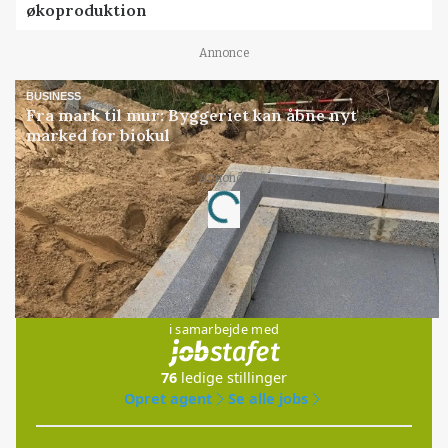
økoproduktion
Annonce
BUSINESS
Fra mark til mur: Byggeriet kan åbne nyt
marked for biokul
Annonce
Loading...
Jobs
i samarbejde med
76
ledige stillinger
Opret agent
Se alle jobs