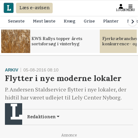
Læs e-avisen
LOGIN
MENU
Seneste
Mest læste
Kvæg
Grise
Planter
Mask
KWS Rallys topper årets
Fjerkræbranchen:
sortsforsøg i vinterbyg
konkurrence- og
ARKIV
05-08-2016 08:10
Flytter i nye moderne lokaler
P. Andersen Staldservice flytter i nye lokaler, der
hidtil har været udlejet til Lely Center Nyborg.
Redaktionen
Annonce