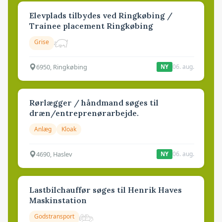
Elevplads tilbydes ved Ringkøbing /
Trainee placement Ringkøbing
Grise
6950, Ringkøbing
06. aug.
NY
Rørlægger / håndmand søges til
dræn/entreprenørarbejde.
Anlæg
Kloak
4690, Haslev
06. aug.
NY
Lastbilchauffør søges til Henrik Haves
Maskinstation
Godstransport