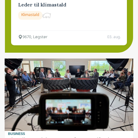
Leder til klimastald
Klimastald
9670, Løgstør
03. aug.
BUSINESS