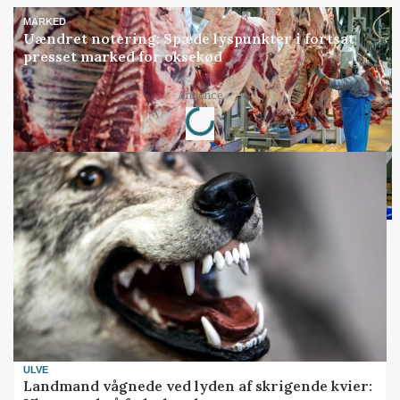
MARKED
Uændret notering: Spæde lyspunkter i fortsat
presset marked for oksekød
Loading...
Annonce
ULVE
Landmand vågnede ved lyden af skrigende kvier: