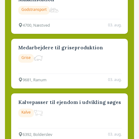
Godstransport
4700, Næstved
03. aug.
Medarbejdere til griseproduktion
Grise
9681, Ranum
03. aug.
Kalvepasser til ejendom i udvikling søges
Kalve
6392, Bolderslev
03. aug.