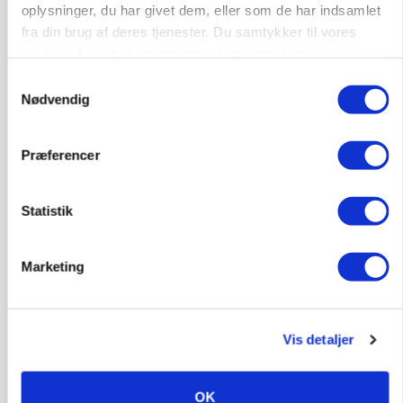
oplysninger, du har givet dem, eller som de har indsamlet
fra din brug af deres tjenester. Du samtykker til vores
cookies, hvis du fortsætter med at anvende vores
hjemmeside.
Samtykkevalg
Nødvendig
GRISE
Præferencer
Svineproducenter kalder Danish Crowns pris en
katastrofe
Statistik
Annonce
Marketing
Vis detaljer
OK