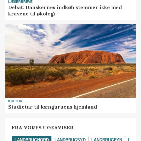
LÆSERBREVE
Debat: Danskernes indkøb stemmer ikke med
kravene til økologi
KULTUR
Studietur til kænguruens hjemland
FRA VORES UGEAVISER
LANDBRUGNORD
LANDBRUGSYD
LANDBRUGFYN
LAND