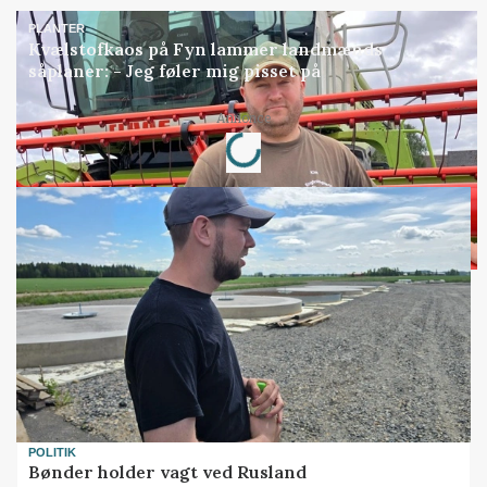
PLANTER
Kvælstofkaos på Fyn lammer landmænds
såplaner: - Jeg føler mig pisset på
Loading...
Annonce
POLITIK
Bønder holder vagt ved Rusland