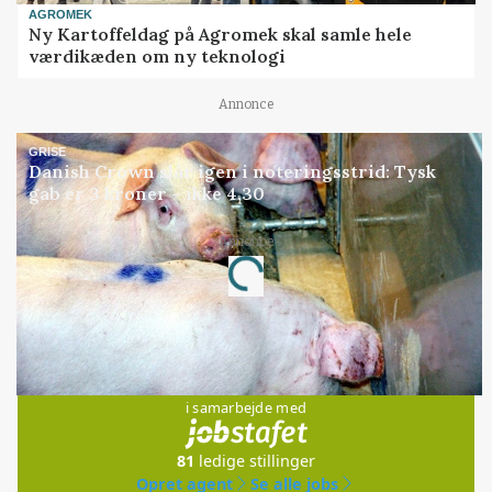
AGROMEK
Ny Kartoffeldag på Agromek skal samle hele
værdikæden om ny teknologi
Annonce
GRISE
Danish Crown slår igen i noteringsstrid: Tysk
gab er 3 kroner – ikke 4,30
Annonce
Loading...
Jobs
i samarbejde med
81
ledige stillinger
Opret agent
Se alle jobs