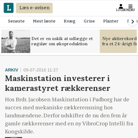
Læs e-avisen
LOGIN
MENU
Seneste
Mest læste
Kvæg
Grise
Planter
Mask
Det er en uskik at udlægge et
Nye aktierekorde
røgslør om økoproduktion
fra et 24-årigt f
ARKIV
09-07-2016 11:27
Maskinstation investerer i
kamerastyret rækkerenser
Hos Brdr. Jacobsen Maskinstation i Padborg har de
succes med mekaniske rækkerensning hos
landmændene. Derfor udskifter de nu den fem år
gamle rækkerenser med en ny VibroCrop Intelli fra
Kongskilde.