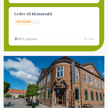
Leder til klimastald
Klimastald
9670, Løgstør
03. aug.