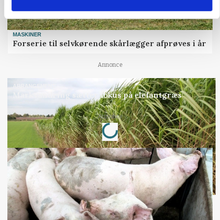
MASKINER
Forserie til selvkørende skårlægger afprøves i år
Annonce
ARRANGEMENT
Markvandring sætter fokus på elefantgræs
Loading...
Annonce