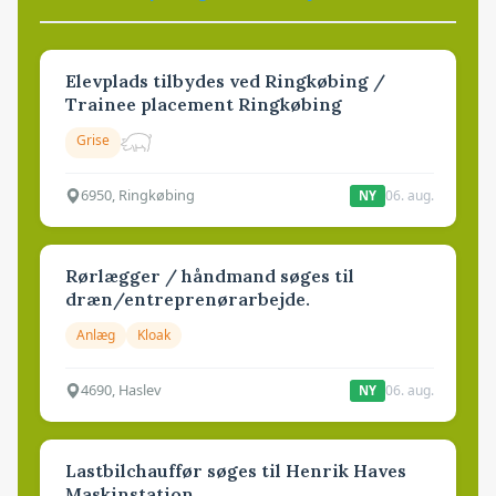
Elevplads tilbydes ved Ringkøbing /
Trainee placement Ringkøbing
Grise
6950, Ringkøbing
06. aug.
NY
Rørlægger / håndmand søges til
dræn/entreprenørarbejde.
Anlæg
Kloak
4690, Haslev
06. aug.
NY
Lastbilchauffør søges til Henrik Haves
Maskinstation