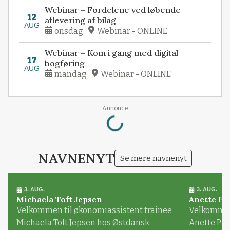
Webinar – Fordelene ved løbende
12
aflevering af bilag
AUG
onsdag
Webinar - ONLINE
Webinar – Kom i gang med digital
17
bogføring
AUG
mandag
Webinar - ONLINE
Loading...
Annonce
NAVNENYT
Se mere navnenyt
3. AUG.
3. AUG.
Michaela Toft Jepsen
Anette Pl
Velkommen til økonomiassistent trainee
Velkommen 
Michaela Toft Jepsen hos Østdansk
Anette Pl