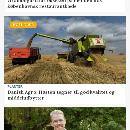
Grambogård får oksekød på menuen hos
københavnsk restaurantkæde
HØST-TOUR
PLANTER
Danish Agro: Høsten tegner til god kvalitet og
middeludbytter