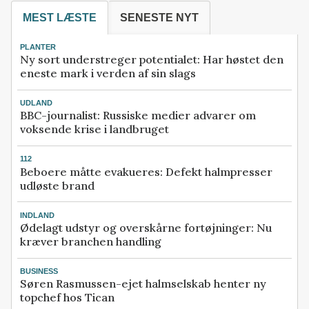
MEST LÆSTE
SENESTE NYT
PLANTER
Ny sort understreger potentialet: Har høstet den
eneste mark i verden af sin slags
UDLAND
BBC-journalist: Russiske medier advarer om
voksende krise i landbruget
112
Beboere måtte evakueres: Defekt halmpresser
udløste brand
INDLAND
Ødelagt udstyr og overskårne fortøjninger: Nu
kræver branchen handling
BUSINESS
Søren Rasmussen-ejet halmselskab henter ny
topchef hos Tican