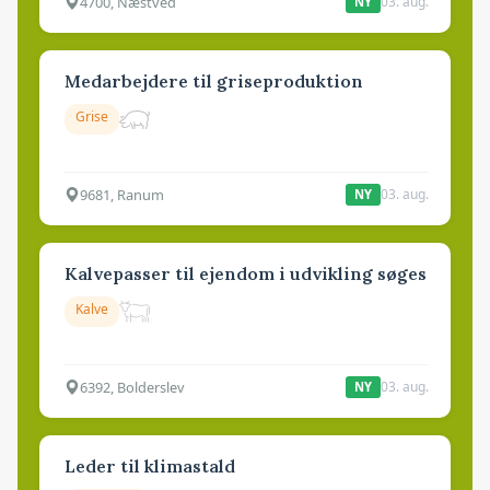
4700, Næstved
03. aug.
NY
Medarbejdere til griseproduktion
Grise
9681, Ranum
03. aug.
NY
Kalvepasser til ejendom i udvikling søges
Kalve
6392, Bolderslev
03. aug.
NY
Leder til klimastald