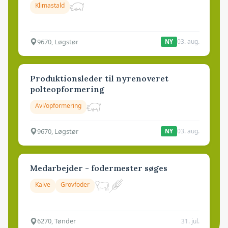
Klimastald
9670, Løgstør
03. aug.
NY
Produktionsleder til nyrenoveret
polteopformering
Avl/opformering
9670, Løgstør
03. aug.
NY
Medarbejder - fodermester søges
Kalve
Grovfoder
6270, Tønder
31. jul.