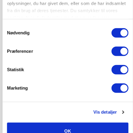
oplysninger, du har givet dem, eller som de har indsamlet
MARKED
Olieprisfald og fredshåb sender F5-renten ned
fra din brug af deres tjenester. Du samtykker til vores
på 3 procent
cookies, hvis du fortsætter med at anvende vores
hjemmeside.
Samtykkevalg
Annonce
Nødvendig
Præferencer
Statistik
Marketing
BUSINESS
Vis detaljer
Lave grisepriser og nye regler øger landbobanks
forsigtighed
OK
Annonce