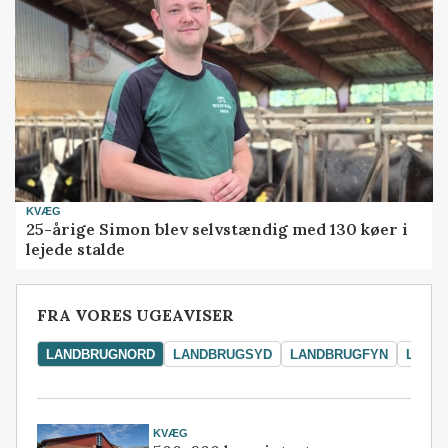
KVÆG
25-årige Simon blev selvstændig med 130 køer i
lejede stalde
FRA VORES UGEAVISER
LANDBRUGNORD
LANDBRUGSYD
LANDBRUGFYN
LAND
KVÆG