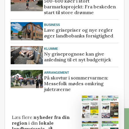
500-600 køer i stort
barmarksprojekt: Fra beskeden
start til store drømme
BUSINESS
Lave grisepriser og nye regler
øger landbobanks forsigtighed
KLUMME
Ny griseprognose kan give
anledning til et nyt budgettjek
ARRANGEMENT
På skovtur i sommervarmen:
Messefolk mødes omkring
juletræerne
Læs flere
nyheder fra din
region
i din
lokale
landbrugsavis