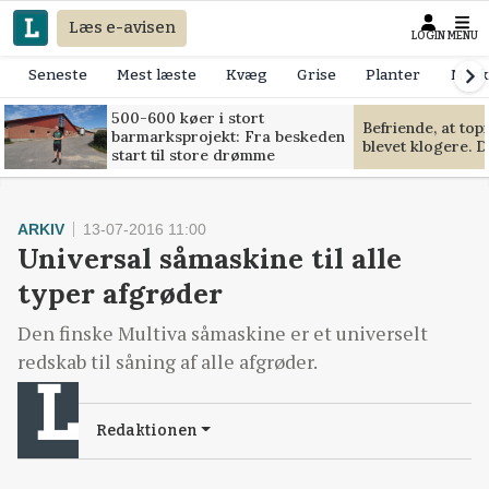
Læs e-avisen
LOGIN
MENU
Seneste
Mest læste
Kvæg
Grise
Planter
Mask
500-600 køer i stort
Befriende, at to
barmarksprojekt: Fra beskeden
blevet klogere. D
start til store drømme
ARKIV
13-07-2016 11:00
Universal såmaskine til alle
typer afgrøder
Den finske Multiva såmaskine er et universelt
redskab til såning af alle afgrøder.
Redaktionen