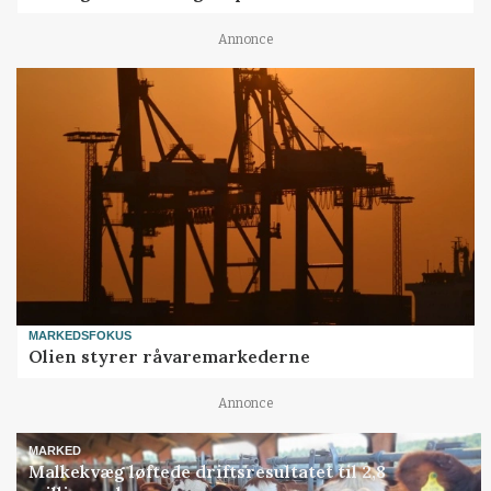
Annonce
MARKEDSFOKUS
Olien styrer råvaremarkederne
Annonce
MARKED
Malkekvæg løftede driftsresultatet til 2,8