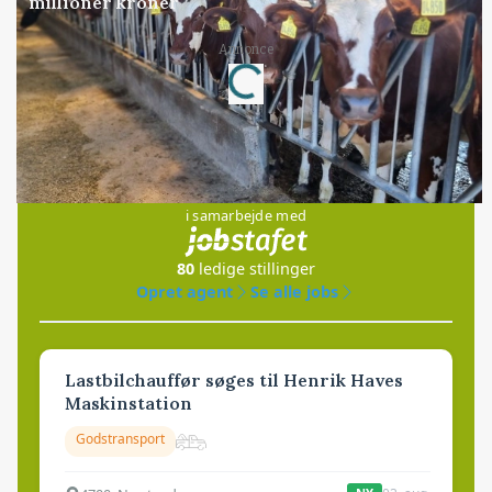
millioner kroner
Annonce
Loading...
Jobs
i samarbejde med
80
ledige stillinger
Opret agent
Se alle jobs
Lastbilchauffør søges til Henrik Haves
Maskinstation
Godstransport