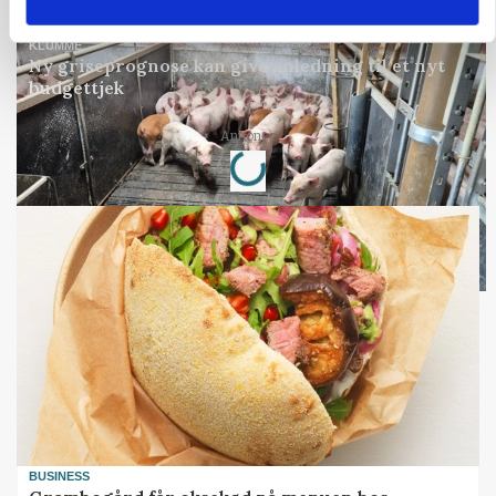
KLUMME
Ny griseprognose kan give anledning til et nyt
budgettjek
Loading...
Annonce
BUSINESS