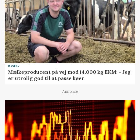
KVÆG
Mælkeproducent på vej mod 14.000 kg EKM: - Jeg
er utrolig god til at passe køer
Annonce