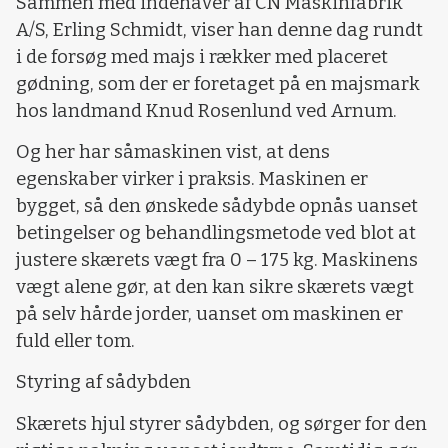
Sammen med indehaver af CN Maskinfabrik
A/S, Erling Schmidt, viser han denne dag rundt
i de forsøg med majs i rækker med placeret
gødning, som der er foretaget på en majsmark
hos landmand Knud Rosenlund ved Arnum.
Og her har såmaskinen vist, at dens
egenskaber virker i praksis. Maskinen er
bygget, så den ønskede sådybde opnås uanset
betingelser og behandlingsmetode ved blot at
justere skærets vægt fra 0 – 175 kg. Maskinens
vægt alene gør, at den kan sikre skærets vægt
på selv hårde jorder, uanset om maskinen er
fuld eller tom.
Styring af sådybden
Skærets hjul styrer sådybden, og sørger for den