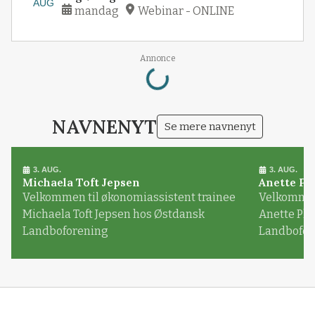
AUG
mandag
Webinar - ONLINE
Loading...
Annonce
NAVNENYT
Se mere navnenyt
3. AUG.
3. AUG.
Michaela Toft Jepsen
Anette Pl
Velkommen til økonomiassistent trainee
Velkommen 
Michaela Toft Jepsen hos Østdansk
Anette Pl
Landboforening
Landbofor