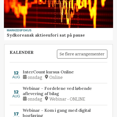
MARKEDSFOKUS
Sydkoreansk aktieeufori sat på pause
KALENDER
Se flere arrangementer
InterCount kursus Online
12
AUG
onsdag
Online
Webinar – Fordelene ved løbende
12
aflevering af bilag
AUG
onsdag
Webinar - ONLINE
Webinar – Kom i gang med digital
17
bogføring