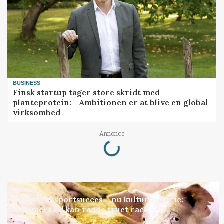
BUSINESS
Finsk startup tager store skridt med
planteprotein: - Ambitionen er at blive en global
virksomhed
Loading...
Annonce
GRISE
Engang eksportsucces – nu kulturhistorie:
Gammel sæd kan redde truet race