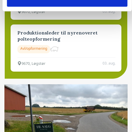
9670, Løgstør
03. aug.
Produktionsleder til nyrenoveret
polteopformering
Avl/opformering
9670, Løgstør
03. aug.