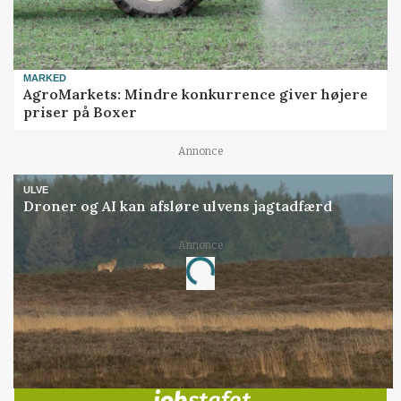
MARKED
AgroMarkets: Mindre konkurrence giver højere
priser på Boxer
Annonce
ULVE
Droner og AI kan afsløre ulvens jagtadfærd
Annonce
Loading...
Jobs
i samarbejde med