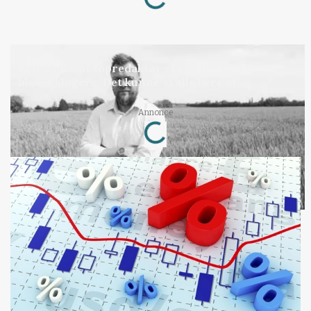
LEDER
Befriende, at topredaktør erkender, hun er
blevet klogere. Det kunne vi alle lære af
Loading...
Annonce