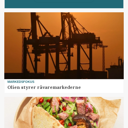
MARKEDSFOKUS
Olien styrer råvaremarkederne