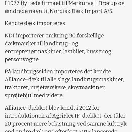
I 1977 flyttede firmaet til Merkurvej i Brørup og
ændrede navn til Nordisk Dæk Import A/S.
Kendte dæk importeres
NDI importerer omkring 30 forskellige
dækmærker til landbrug- og
entreprenørmaskiner, lastbiler, busser og
personvogne.
På landbrugssiden importeres det kendte
Alliance-dæk til alle slags landbrugsmaskiner,
traktorer, mejetærskere, skovmaskiner,
sprøjtehjul med videre.
Alliance-dækket blev kendt i 2012 for
introduktionen af AgriFlex IF-dækket, der tåler
20 procent mere belastning ved samme lufttryk
end andre dæk og i efteråret 2013 lancerede