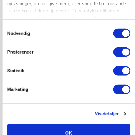
oplysninger, du har givet dem, eller som de har indsamlet
Medarbejdere til griseproduktion
fra din brug af deres tjenester. Du samtykker til vores
cookies, hvis du fortsætter med at anvende vores
Grise
hjemmeside.
Samtykkevalg
Nødvendig
9681, Ranum
03. aug.
Præferencer
Kalvepasser til ejendom i udvikling søges
Statistik
Kalve
Marketing
6392, Bolderslev
03. aug.
Vis detaljer
Leder til klimastald
Klimastald
OK