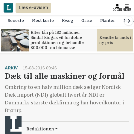
Læs e-avisen
LOGIN
MENU
Seneste
Mest læste
Kvæg
Grise
Planter
Mask
Efter lån på 182 millioner:
Sindal Biogas vil fordoble
Kendte brands i f
produktionen og behandle
ny pris
800.000 ton biomasse
ARKIV
15-08-2016 09:46
Dæk til alle maskiner og formål
Omkring to en halv million dæk sælger Nordisk
Dæk Import (NDI) globalt hvert år. NDI er
Danmarks største dækfirma og har hovedkontor i
Brørup.
Redaktionen