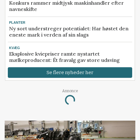
Konkurs rammer midtjysk maskinhandler efter
navneskifte
PLANTER
Ny sort understreger potentialet: Har høstet den
eneste mark i verden af sin slags
KVÆG
Eksplosive kviepriser ramte nystartet
mælkeproducent: Ét fravalg gav store udsving
Se flere nyheder her
Annonce
Loading...