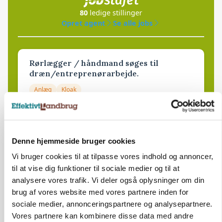
80
ledige stillinger
Opret agent
Se alle jobs
Rørlægger / håndmand søges til
dræn/entreprenørarbejde.
Anlæg
Kloak
4690, Haslev
06. aug.
NY
Denne hjemmeside bruger cookies
Lastbilchauffør søges til Henrik Haves
Vi bruger cookies til at tilpasse vores indhold og annoncer,
Maskinstation
til at vise dig funktioner til sociale medier og til at
Godstransport
analysere vores trafik. Vi deler også oplysninger om din
brug af vores website med vores partnere inden for
4700, Næstved
03. aug.
NY
sociale medier, annonceringspartnere og analysepartnere.
Vores partnere kan kombinere disse data med andre