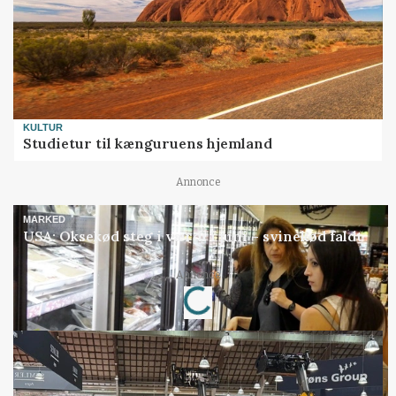
KULTUR
Studietur til kænguruens hjemland
Annonce
MARKED
USA: Oksekød steg i værdi i juni – svinekød faldt
Loading...
Annonce