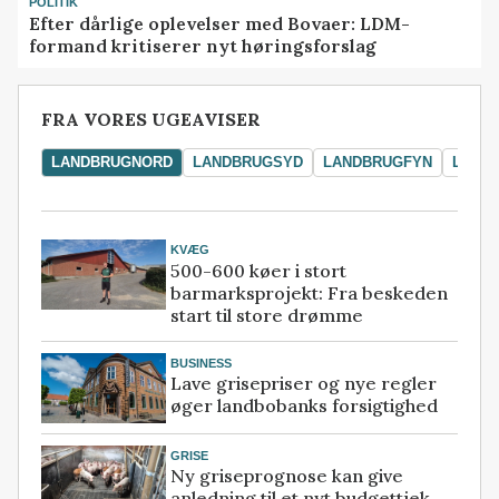
POLITIK
Efter dårlige oplevelser med Bovaer: LDM-
formand kritiserer nyt høringsforslag
FRA VORES UGEAVISER
LANDBRUGNORD
LANDBRUGSYD
LANDBRUGFYN
LAND
KVÆG
500-600 køer i stort
barmarksprojekt: Fra beskeden
start til store drømme
BUSINESS
Lave grisepriser og nye regler
øger landbobanks forsigtighed
GRISE
Ny griseprognose kan give
anledning til et nyt budgettjek