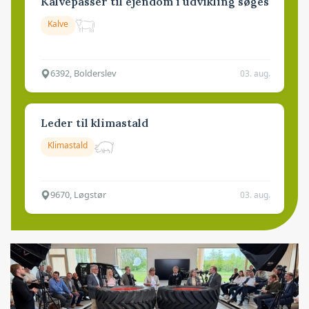
Kalvepasser til ejendom i udvikling søges
Kalve
6392, Bolderslev
03. aug.
Leder til klimastald
Klimastald
9670, Løgstør
03. aug.