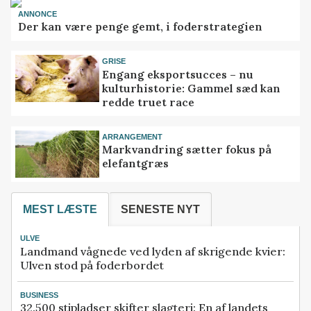
ANNONCE
Der kan være penge gemt, i foderstrategien
GRISE
Engang eksportsucces – nu
kulturhistorie: Gammel sæd kan
redde truet race
ARRANGEMENT
Markvandring sætter fokus på
elefantgræs
MEST LÆSTE
SENESTE NYT
ULVE
Landmand vågnede ved lyden af skrigende kvier:
Ulven stod på foderbordet
BUSINESS
32.500 stipladser skifter slagteri: En af landets