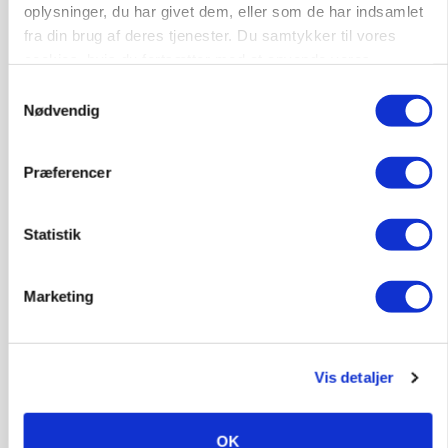
oplysninger, du har givet dem, eller som de har indsamlet
fra din brug af deres tjenester. Du samtykker til vores
cookies, hvis du fortsætter med at anvende vores
hjemmeside.
Samtykkevalg
Nødvendig
Præferencer
POLITIK
»Nu stopper I«: Landbrugsdebattør og
protestgruppe vil demonstrere mod ny
Statistik
gødskningslov
Annonce
Marketing
POLITIK
Folketinget behandler ny gødskningslov: Sådan
kan den ændre din bedrift fra 2027
Vis detaljer
Loading...
Annonce
OK