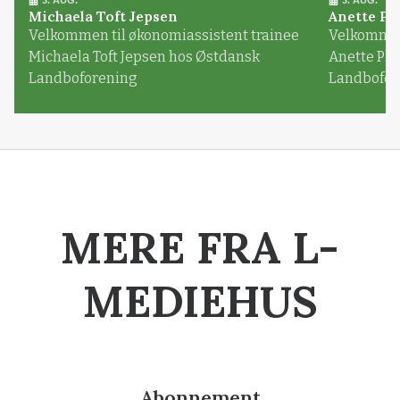
Michaela Toft Jepsen
Anette Pl
Velkommen til økonomiassistent trainee
Velkommen 
Michaela Toft Jepsen hos Østdansk
Anette Pl
Landboforening
Landbofor
MERE FRA L-
MEDIEHUS
Abonnement