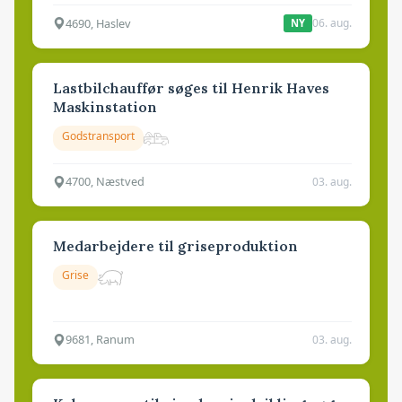
4690, Haslev
06. aug.
NY
Lastbilchauffør søges til Henrik Haves
Maskinstation
Godstransport
4700, Næstved
03. aug.
Medarbejdere til griseproduktion
Grise
9681, Ranum
03. aug.