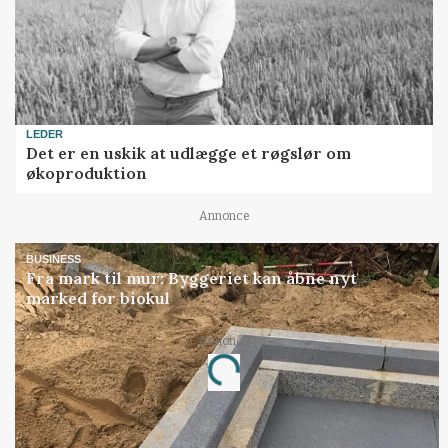
LEDER
Det er en uskik at udlægge et røgslør om
økoproduktion
Annonce
BUSINESS
Fra mark til mur: Byggeriet kan åbne nyt
marked for biokul
Annonce
Loading...