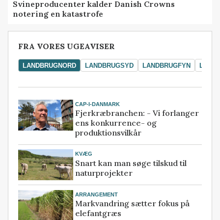
Svineproducenter kalder Danish Crowns
notering en katastrofe
FRA VORES UGEAVISER
LANDBRUGNORD
LANDBRUGSYD
LANDBRUGFYN
LAND
CAP-I-DANMARK
Fjerkræbranchen: - Vi forlanger
ens konkurrence- og
produktionsvilkår
KVÆG
Snart kan man søge tilskud til
naturprojekter
ARRANGEMENT
Markvandring sætter fokus på
elefantgræs