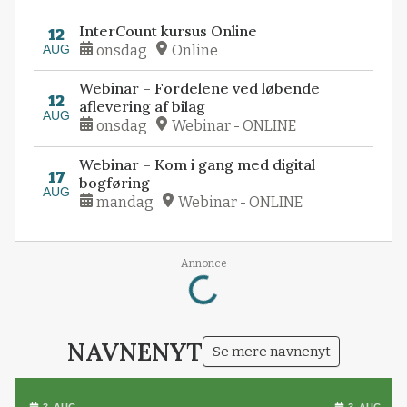
InterCount kursus Online
12
AUG
onsdag
Online
Webinar – Fordelene ved løbende
12
aflevering af bilag
AUG
onsdag
Webinar - ONLINE
Webinar – Kom i gang med digital
17
bogføring
AUG
mandag
Webinar - ONLINE
Loading...
Annonce
NAVNENYT
Se mere navnenyt
3. AUG.
3. AUG.