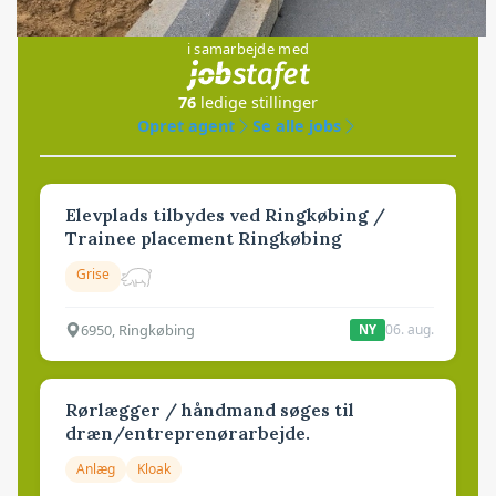
Jobs
i samarbejde med
76
ledige stillinger
Opret agent
Se alle jobs
Elevplads tilbydes ved Ringkøbing /
Trainee placement Ringkøbing
Grise
6950, Ringkøbing
06. aug.
NY
Rørlægger / håndmand søges til
dræn/entreprenørarbejde.
Anlæg
Kloak