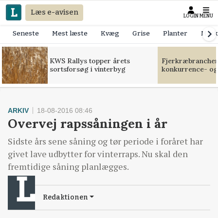
Læs e-avisen
LOGIN
MENU
Seneste
Mest læste
Kvæg
Grise
Planter
Mask
KWS Rallys topper årets
Fjerkræbranchen:
sortsforsøg i vinterbyg
konkurrence- og
ARKIV
18-08-2016 08:46
Overvej rapssåningen i år
Sidste års sene såning og tør periode i foråret har
givet lave udbytter for vinterraps. Nu skal den
fremtidige såning planlægges.
Redaktionen