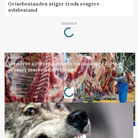
Grisebestanden stiger trods svagere
avlsbestand
Loading...
Annonce
MARKED
Uændret notering: Spæde lyspunkter i fortsat
presset marked for oksekød
Loading...
Annonce