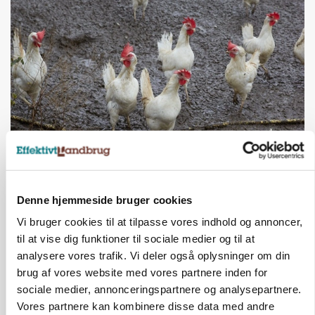
ØKOLOGI
Klimaberegning er ikke nok: Økologisk fjerkræ
skal vurderes bredere
Denne hjemmeside bruger cookies
Vi bruger cookies til at tilpasse vores indhold og annoncer,
Annonce
til at vise dig funktioner til sociale medier og til at
analysere vores trafik. Vi deler også oplysninger om din
LEDER
Befriende, at topredaktør erkender, hun er
brug af vores website med vores partnere inden for
blevet klogere. Det kunne vi alle lære af
sociale medier, annonceringspartnere og analysepartnere.
Vores partnere kan kombinere disse data med andre