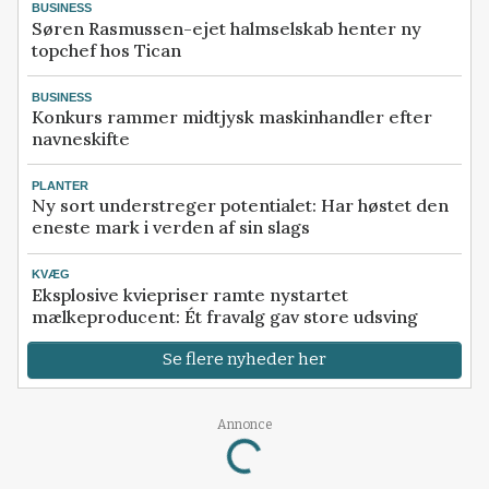
BUSINESS
Søren Rasmussen-ejet halmselskab henter ny
topchef hos Tican
BUSINESS
Konkurs rammer midtjysk maskinhandler efter
navneskifte
PLANTER
Ny sort understreger potentialet: Har høstet den
eneste mark i verden af sin slags
KVÆG
Eksplosive kviepriser ramte nystartet
mælkeproducent: Ét fravalg gav store udsving
Se flere nyheder her
Annonce
Loading...