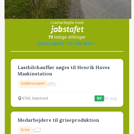
Jobs
i samarbejde med
79
ledige stillinger
Opret agent
Se alle jobs
Lastbilchauffør søges til Henrik Haves
Maskinstation
Godstransport
4700, Næstved
03. aug.
NY
Medarbejdere til griseproduktion
Grise