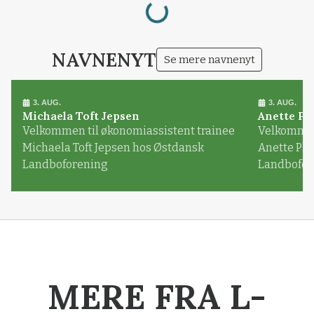
Loading...
NAVNENYT
Se mere navnenyt
3. AUG.
3. AUG.
Michaela Toft Jepsen
Anette Pl
Velkommen til økonomiassistent trainee
Velkommen 
Michaela Toft Jepsen hos Østdansk
Anette Pl
Landboforening
Landbofor
MERE FRA L-