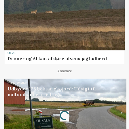
ULVE
Droner og AI kan afsløre ulvens jagtadfærd
Annonce
EJENDOMME
Udbyder 128 hektar økojord: Udsigt til
millionhandel i Jelling
Annonce
Loading...