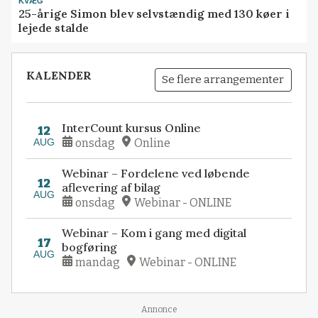
KVÆG
25-årige Simon blev selvstændig med 130 køer i
lejede stalde
KALENDER
Se flere arrangementer
InterCount kursus Online
12
AUG
onsdag
Online
Webinar – Fordelene ved løbende
12
aflevering af bilag
AUG
onsdag
Webinar - ONLINE
Webinar – Kom i gang med digital
17
bogføring
AUG
mandag
Webinar - ONLINE
Annonce