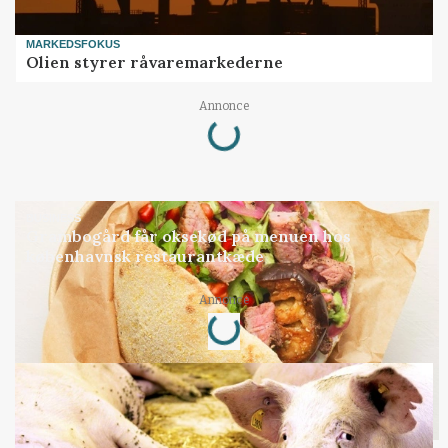
MARKEDSFOKUS
Olien styrer råvaremarkederne
Loading...
Annonce
BUSINESS
Grambogård får oksekød på menuen hos
københavnsk restaurantkæde
Loading...
Annonce