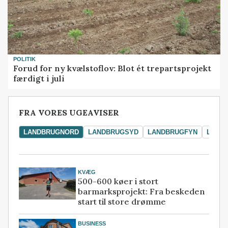
POLITIK
Forud for ny kvælstoflov: Blot ét trepartsprojekt
færdigt i juli
FRA VORES UGEAVISER
LANDBRUGNORD
LANDBRUGSYD
LANDBRUGFYN
LAND
KVÆG
500-600 køer i stort
barmarksprojekt: Fra beskeden
start til store drømme
BUSINESS