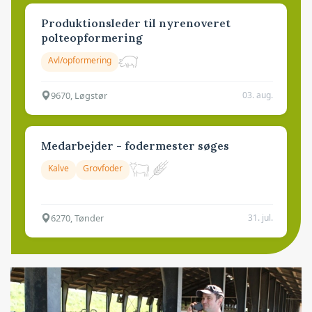
Produktionsleder til nyrenoveret
polteopformering
Avl/opformering
9670, Løgstør
03. aug.
Medarbejder - fodermester søges
Kalve
Grovfoder
6270, Tønder
31. jul.