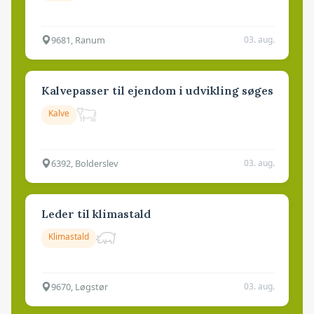
9681, Ranum
03. aug.
Kalvepasser til ejendom i udvikling søges
Kalve
6392, Bolderslev
03. aug.
Leder til klimastald
Klimastald
9670, Løgstør
03. aug.