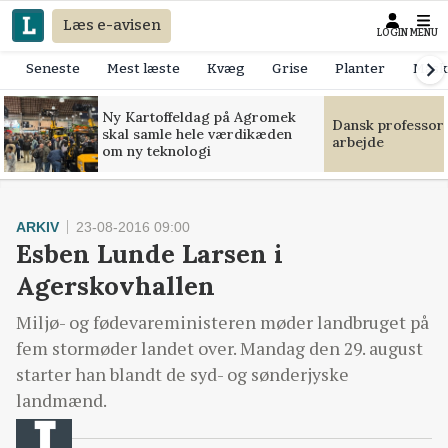
Læs e-avisen
LOGIN
MENU
Seneste
Mest læste
Kvæg
Grise
Planter
Mask
Ny Kartoffeldag på Agromek
Dansk professor
skal samle hele værdikæden
arbejde
om ny teknologi
ARKIV
23-08-2016 09:00
Esben Lunde Larsen i
Agerskovhallen
Miljø- og fødevareministeren møder landbruget på
fem stormøder landet over. Mandag den 29. august
starter han blandt de syd- og sønderjyske
landmænd.