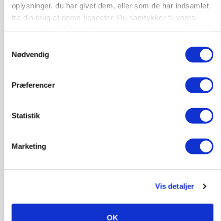
Loading...
Annonce
oplysninger, du har givet dem, eller som de har indsamlet
fra din brug af deres tjenester. Du samtykker til vores
cookies, hvis du fortsætter med at anvende vores
hjemmeside.
Samtykkevalg
Nødvendig
Præferencer
Statistik
Marketing
MARKED
Olieprisfald og fredshåb sender F5-renten ned
på 3 procent
Vis detaljer
OK