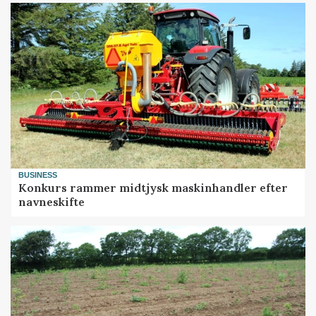
BUSINESS
Konkurs rammer midtjysk maskinhandler efter
navneskifte