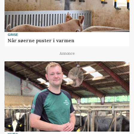
GRISE
Når søerne puster i varmen
Annonce