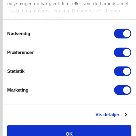
oplysninger, du har givet dem, eller som de har indsamlet
LEDER
fra din brug af deres tjenester. Du samtykker til vores
Det er en uskik at udlægge et røgslør om
cookies, hvis du fortsætter med at anvende vores
økoproduktion
hjemmeside.
Loading...
Samtykkevalg
Annonce
Nødvendig
Præferencer
HØST-TOUR
Statistik
Marketing
Vis detaljer
PLANTER
18 montører står klar i høsten: Sådan holder PN
OK