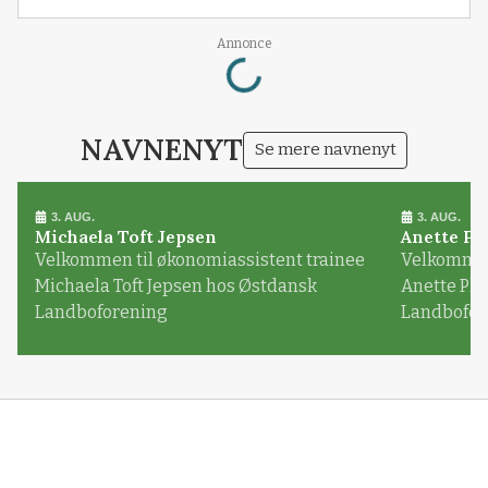
Loading...
Annonce
NAVNENYT
Se mere navnenyt
3. AUG.
3. AUG.
Michaela Toft Jepsen
Anette Pl
Velkommen til økonomiassistent trainee
Velkommen 
Michaela Toft Jepsen hos Østdansk
Anette Pl
Landboforening
Landbofor