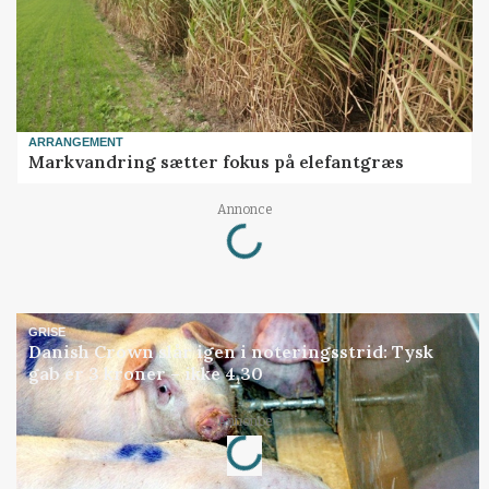
ARRANGEMENT
Markvandring sætter fokus på elefantgræs
Loading...
Annonce
GRISE
Danish Crown slår igen i noteringsstrid: Tysk
gab er 3 kroner – ikke 4,30
Loading...
Annonce