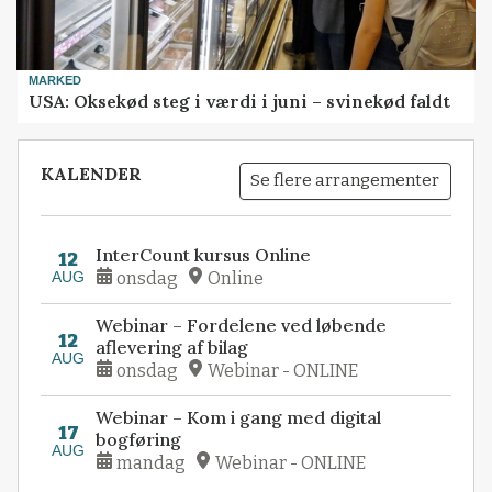
MARKED
USA: Oksekød steg i værdi i juni – svinekød faldt
KALENDER
Se flere arrangementer
InterCount kursus Online
12
AUG
onsdag
Online
Webinar – Fordelene ved løbende
12
aflevering af bilag
AUG
onsdag
Webinar - ONLINE
Webinar – Kom i gang med digital
17
bogføring
AUG
mandag
Webinar - ONLINE