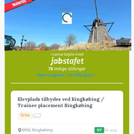
Annonce
Loading...
Jobs
i samarbejde med
78
ledige stillinger
Opret agent
Se alle jobs
Elevplads tilbydes ved Ringkøbing /
Trainee placement Ringkøbing
Grise
6950, Ringkøbing
06. aug.
NY