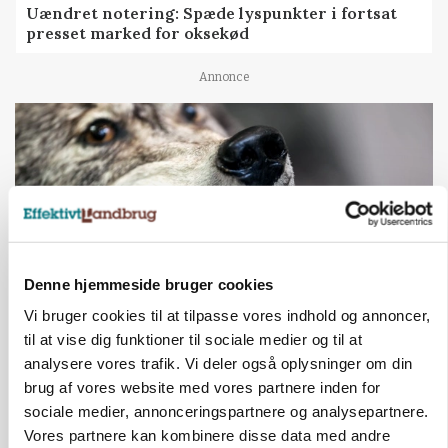
Uændret notering: Spæde lyspunkter i fortsat
presset marked for oksekød
Annonce
Denne hjemmeside bruger cookies
Vi bruger cookies til at tilpasse vores indhold og annoncer,
til at vise dig funktioner til sociale medier og til at
ULVE
analysere vores trafik. Vi deler også oplysninger om din
Landmand vågnede ved lyden af skrigende kvier:
Ulven stod på foderbordet
brug af vores website med vores partnere inden for
sociale medier, annonceringspartnere og analysepartnere.
Annonce
Vores partnere kan kombinere disse data med andre