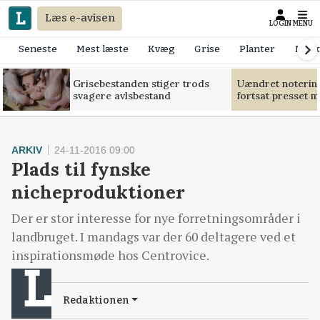
Læs e-avisen
LOGIN
MENU
Seneste
Mest læste
Kvæg
Grise
Planter
Mask
Grisebestanden stiger trods
Uændret notering
svagere avlsbestand
fortsat presset 
ARKIV
24-11-2016 09:00
Plads til fynske
nicheproduktioner
Der er stor interesse for nye forretningsområder i
landbruget. I mandags var der 60 deltagere ved et
inspirationsmøde hos Centrovice.
Redaktionen