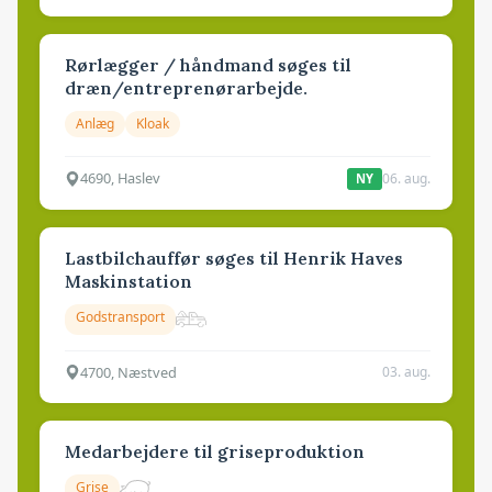
Rørlægger / håndmand søges til
dræn/entreprenørarbejde.
Anlæg
Kloak
4690, Haslev
06. aug.
NY
Lastbilchauffør søges til Henrik Haves
Maskinstation
Godstransport
4700, Næstved
03. aug.
Medarbejdere til griseproduktion
Grise