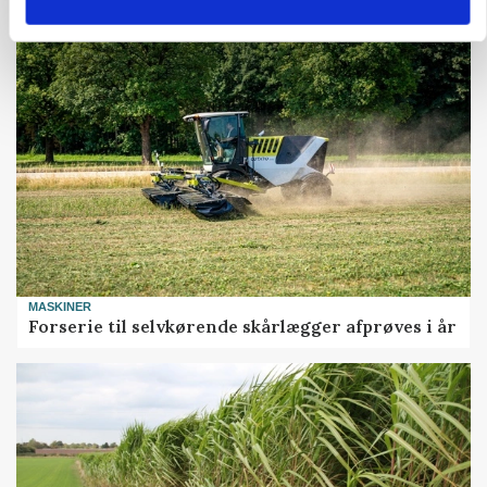
Maskiner landmænd i gang
MASKINER
Forserie til selvkørende skårlægger afprøves i år