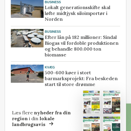
BUSINESS
Lokalt generationsskifte skal
løfte midtjysk siloimportør i
Norden
BUSINESS
Efter lån på 182 millioner: Sindal
Biogas vil fordoble produktionen
og behandle 800.000 ton
biomasse
KVÆG
500-600 køer i stort
barmarksprojekt: Fra beskeden
start til store drømme
Læs flere
nyheder fra din
region
i din
lokale
landbrugsavis