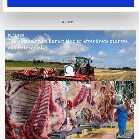
KVÆG
Snart kan man søge tilskud til naturprojekter
Annonce
PLANTER
Før såmaskinen kører: Her er efterårets største
skadedyrsrisici
Annonce
Loading...