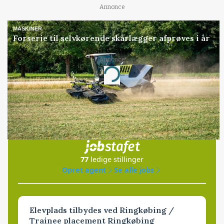
Annonce
MASKINER
Forserie til selvkørende skårlægger afprøves i år
Annonce
Loading...
Jobs
i samarbejde med
77
ledige stillinger
Opret agent
Se alle jobs
Elevplads tilbydes ved Ringkøbing /
Trainee placement Ringkøbing