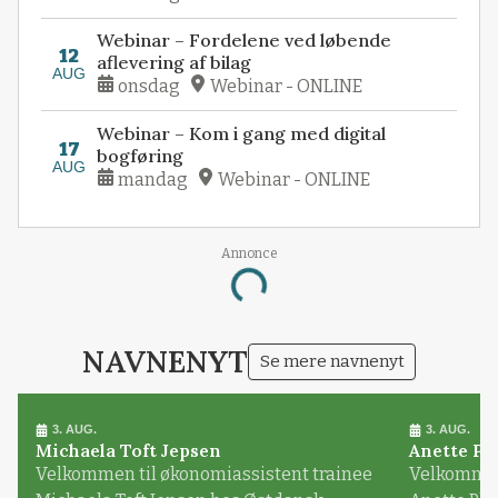
Webinar – Fordelene ved løbende
12
aflevering af bilag
AUG
onsdag
Webinar - ONLINE
Webinar – Kom i gang med digital
17
bogføring
AUG
mandag
Webinar - ONLINE
Annonce
Loading...
NAVNENYT
Se mere navnenyt
3. AUG.
3. AUG.
Michaela Toft Jepsen
Anette Pl
Velkommen til økonomiassistent trainee
Velkommen 