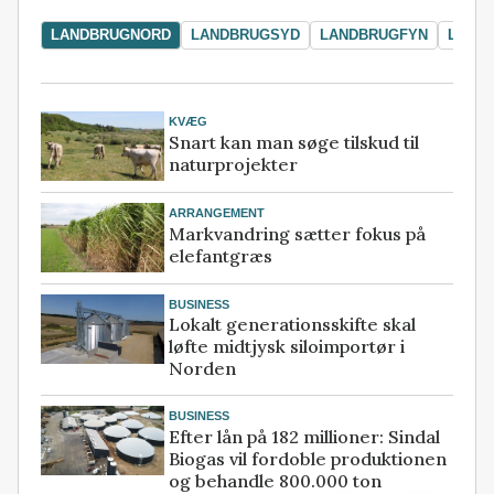
LANDBRUGNORD
LANDBRUGSYD
LANDBRUGFYN
LAND
KVÆG
Snart kan man søge tilskud til
naturprojekter
ARRANGEMENT
Markvandring sætter fokus på
elefantgræs
BUSINESS
Lokalt generationsskifte skal
løfte midtjysk siloimportør i
Norden
BUSINESS
Efter lån på 182 millioner: Sindal
Biogas vil fordoble produktionen
og behandle 800.000 ton