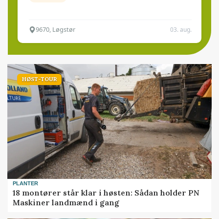
9670, Løgstør
03. aug.
HØST-TOUR
PLANTER
18 montører står klar i høsten: Sådan holder PN
Maskiner landmænd i gang