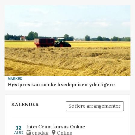
MARKED
Høstpres kan sænke hvedeprisen yderligere
KALENDER
Se flere arrangementer
InterCount kursus Online
12
AUG
onsdag
Online