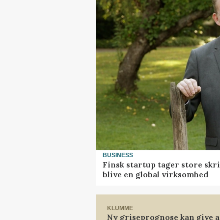
BUSINESS
Finsk startup tager store skr
blive en global virksomhed
KLUMME
Ny griseprognose kan give an