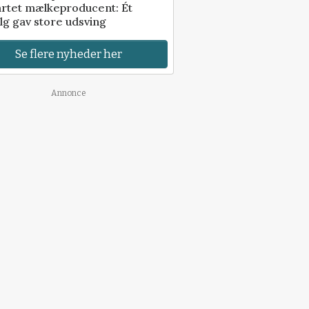
artet mælkeproducent: Ét
lg gav store udsving
Se flere nyheder her
Annonce