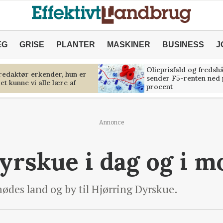
ÆG
GRISE
PLANTER
MASKINER
BUSINESS
J
Olieprisfald og fredsh
predaktør erkender, hun er
sender F5-renten ned 
et kunne vi alle lære af
procent
Annonce
yrskue i dag og i 
ødes land og by til Hjørring Dyrskue.