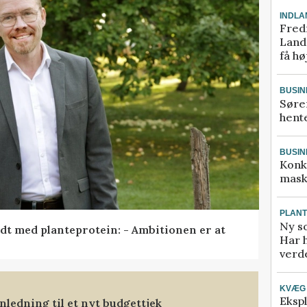
INDLA
Fred
Landm
få hø
BUSIN
Søre
hente
BUSIN
Konk
mask
PLAN
Ny so
idt med planteprotein: - Ambitionen er at
Har 
verde
KVÆG
Ekspl
ledning til et nyt budgettjek