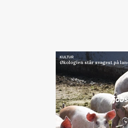
KULTUR
Økologien står svagest på lan
Jobs
i samarbejde med
Lastbilchauffør søges til