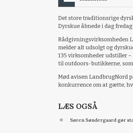
Det store traditionsrige dyrs
Dyrskue åbnede i dag fredag 
Rådgivningsvirksomheden La
melder alt udsolgt og dyrskue
135 virksomheder udstiller – 
til outdoors-butikkerne, som 
Mød avisen LandbrugNord på 
konkurrence om at gætte, hvo
LÆS OGSÅ
Søren Søndergaard gør stat