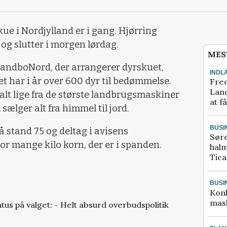
kue i Nordjylland er i gang. Hjørring
og slutter i morgen lørdag.
MES
ndboNord, der arrangerer dyrskuet,
INDL
t har i år over 600 dyr til bedømmelse.
Fred
Land
alt lige fra de største landbrugsmaskiner
at f
sælger alt fra himmel til jord.
BUSI
stand 75 og deltag i avisens
Sør
r mange kilo korn, der er i spanden.
halm
Tic
BUSI
Kon
mask
us på valget: - Helt absurd overbudspolitik