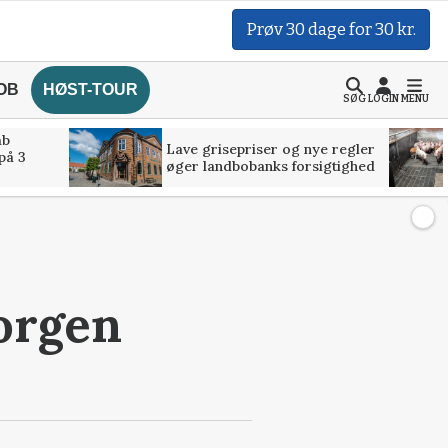
Prøv 30 dage for 30 kr.
OB
HØST-TOUR
SØG
LOGIN
MENU
åb
Lave grisepriser og nye regler
på 3
øger landbobanks forsigtighed
morgen