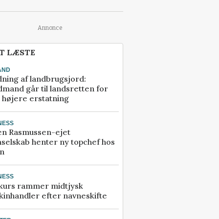
Annonce
T LÆSTE
AND
ning af landbrugsjord:
mand går til landsretten for
å højere erstatning
NESS
en Rasmussen-ejet
selskab henter ny topchef hos
an
NESS
kurs rammer midtjysk
inhandler efter navneskifte