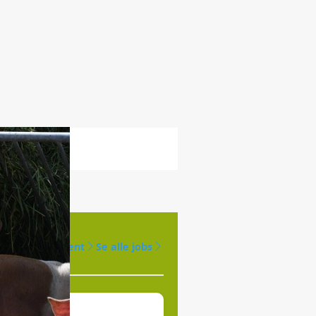
Opret agent
Se alle jobs
produktion