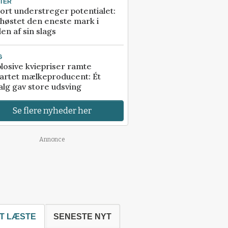
TER
ort understreger potentialet:
høstet den eneste mark i
en af sin slags
G
losive kviepriser ramte
artet mælkeproducent: Ét
alg gav store udsving
Se flere nyheder her
Annonce
T LÆSTE
SENESTE NYT