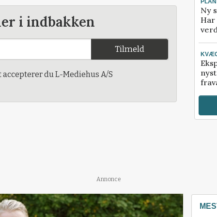
PLAN
Ny s
der i indbakken
Har 
verd
Tilmeld
KVÆ
Eksp
nyst
t accepterer du L-Mediehus A/S
frav
Annonce
MES