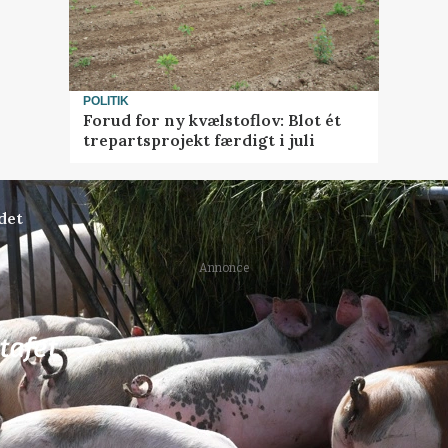
POLITIK
Forud for ny kvælstoflov: Blot ét
trepartsprojekt færdigt i juli
det
Annonce
80
ledige stillinger
 Henrik Haves
Medarbejdere til grise