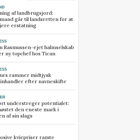
ND
ning af landbrugsjord:
and går til landsretten for at
jere erstatning
ESS
n Rasmussen-ejet halmselskab
r ny topchef hos Tican
ESS
urs rammer midtjysk
inhandler efter navneskifte
TER
rt understreger potentialet:
høstet den eneste mark i
n af sin slags
osive kviepriser ramte