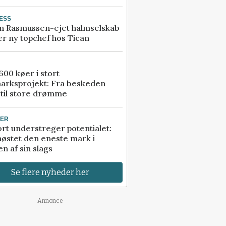
ESS
n Rasmussen-ejet halmselskab
r ny topchef hos Tican
00 køer i stort
arksprojekt: Fra beskeden
 til store drømme
TER
rt understreger potentialet:
høstet den eneste mark i
n af sin slags
Se flere nyheder her
Annonce