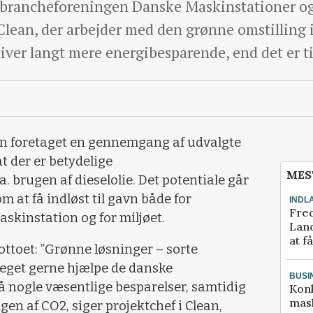
 brancheforeningen Danske Maskinstationer o
lean, der arbejder med den grønne omstilling i 
ver langt mere energibesparende, end det er ti
 foretaget en gennemgang af udvalgte
t der er betydelige
MES
a. brugen af dieselolie. Det potentiale går
at få indløst til gavn både for
INDL
Fred
skinstation og for miljøet.
Land
at f
ottoet: ”Grønne løsninger – sorte
 meget gerne hjælpe de danske
BUSI
 nogle væsentlige besparelser, samtidig
Kon
mask
en af CO2, siger projektchef i Clean,