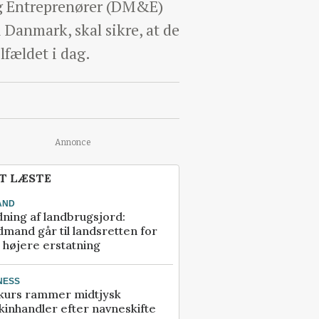
g Entreprenører (DM&E)
Danmark, skal sikre, at de
lfældet i dag.
Annonce
T LÆSTE
AND
ning af landbrugsjord:
mand går til landsretten for
å højere erstatning
NESS
kurs rammer midtjysk
inhandler efter navneskifte