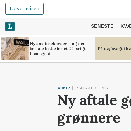
Læs e-avisen
SENESTE
KV
Nye aktierekorder – og den
brutale lektie fra et 24-årigt
På døgnvagt i hø
finansgeni
ARKIV
19-06-2017 11:05
Ny aftale 
grønnere