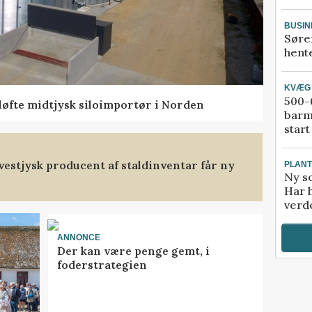
BUSIN
Søre
hente
KVÆG
500-6
 løfte midtjysk siloimportør i Norden
barm
start
t vestjysk producent af staldinventar får ny
PLAN
Ny so
Har 
verde
ANNONCE
Der kan være penge gemt, i
foderstrategien