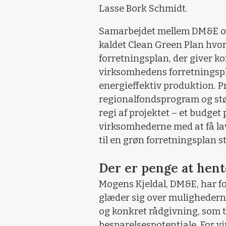
Lasse Bork Schmidt.
Samarbejdet mellem DM&E og C
kaldet Clean Green Plan hvor
forretningsplan, der giver k
virksomhedens forretningspla
energieffektiv produktion. Pro
regionalfondsprogram og stø
regi af projektet – et budget 
virksomhederne med at få lav
til en grøn forretningsplan s
Der er penge at hent
Mogens Kjeldal, DM&E, har fo
glæder sig over mulighedern
og konkret rådgivning, som ti
besparelsespotentiale. For v