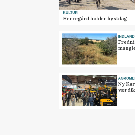
KULTUR
Herregård holder høstdag
INDLAND
Fredni
mangle
AGROME
Ny Kar
værdik