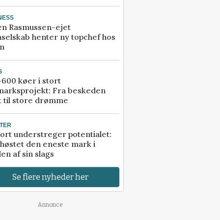
NESS
en Rasmussen-ejet
selskab henter ny topchef hos
an
G
600 køer i stort
marksprojekt: Fra beskeden
t til store drømme
TER
ort understreger potentialet:
høstet den eneste mark i
en af sin slags
Se flere nyheder her
Annonce