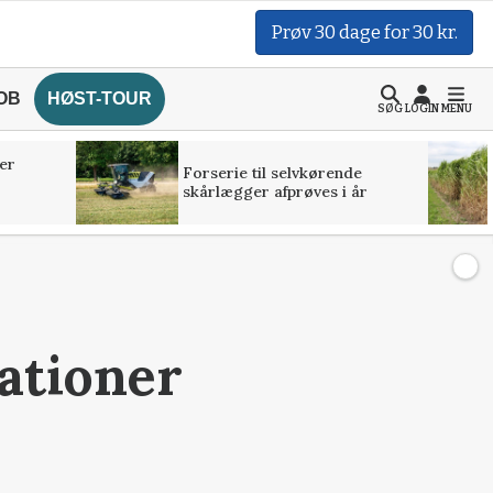
Prøv 30 dage for 30 kr.
OB
HØST-TOUR
SØG
LOGIN
MENU
er
Forserie til selvkørende
skårlægger afprøves i år
ationer