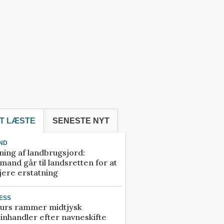
T LÆSTE
SENESTE NYT
ND
ning af landbrugsjord:
and går til landsretten for at
jere erstatning
ESS
urs rammer midtjysk
inhandler efter navneskifte