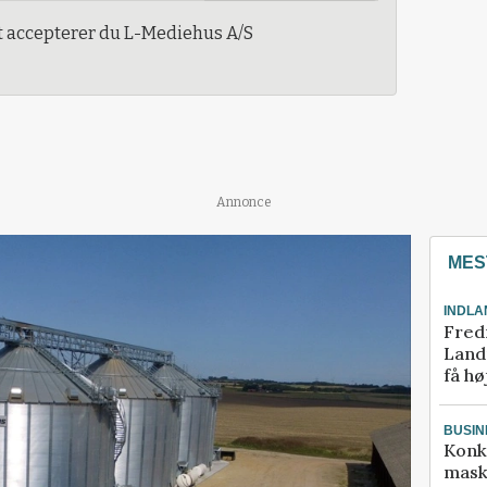
t accepterer du L-Mediehus A/S
Annonce
MES
INDLA
Fred
Landm
få hø
BUSIN
Konk
mask