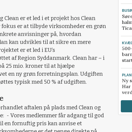
BUSI
Sør
lean er et led i et projekt hos Clean
halm
 fokus er at tilbyde virksomheder en grøn
Tic
onkrete anvisninger på, hvordan
n kan udvikles til at sikre en mere
KVÆ
500-
jektet er et led i EU’s
bar
ttet af Region Syddanmark. Clean har – i
star
på 25 mio. kroner til at hjælpe
et en ny grøn forretningsplan. Udgiften
PLAN
Ny s
tøttes typisk med 50 % af udgiften.
Har 
verd
e
rhandlet aftalen på plads med Clean og
e: - Vores medlemmer får adgang til god
l en fornuftig pris kan anvise et
irksomhederne er det penge direkte på