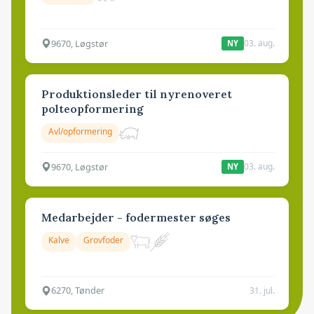
9670, Løgstør
03. aug.
NY
Produktionsleder til nyrenoveret
polteopformering
Avl/opformering
9670, Løgstør
03. aug.
NY
Medarbejder - fodermester søges
Kalve
Grovfoder
6270, Tønder
31. jul.