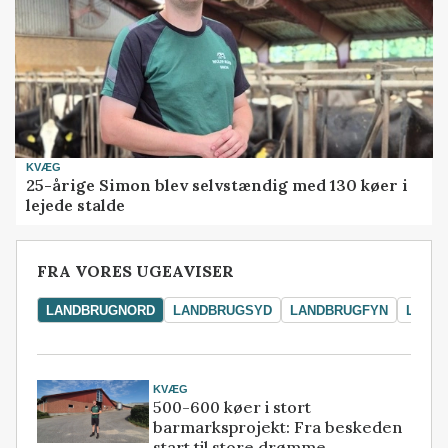
KVÆG
25-årige Simon blev selvstændig med 130 køer i
lejede stalde
FRA VORES UGEAVISER
LANDBRUGNORD
LANDBRUGSYD
LANDBRUGFYN
LAND
KVÆG
500-600 køer i stort
barmarksprojekt: Fra beskeden
start til store drømme