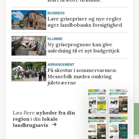
BUSINESS
Lave grisepriser og nye regler
øger landbobanks forsigtighed
KLUMME
Ny griseprognose kan give
anledning til et nyt budgettjek
ARRANGEMENT
På skovtur i sommervarmen:
Messefolk mødes omkring
juletræerne
Læs flere
nyheder fra din
region
i din
lokale
landbrugsavis