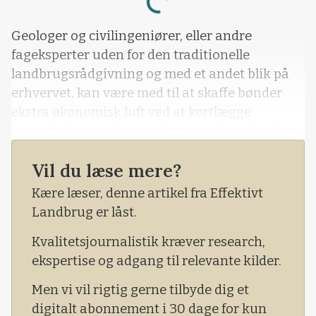
Loading...
Geologer og civilingeniører, eller andre
fageksperter uden for den traditionelle
landbrugsrådgivning og med et andet blik på
erhvervet, kan være med til at skaffe bønder
ekstra økonomisk luft ved at kortlægge
potentialet især for at udnytte jorden til andet
end afgrøder og græsning.
Vil du læse mere?
Det er i hvert fald en pointe, som Orbicon netop
Kære læser, denne artikel fra Effektivt
er begyndt at markedsføre et nyt koncept med
Landbrug er låst.
under navnet Potentialevurdering PV i
samarbejde med krediteksperter fra firmaet
Kvalitetsjournalistik kræver research,
Hald&Lie.
ekspertise og adgang til relevante kilder.
Men vi vil rigtig gerne tilbyde dig et
digitalt abonnement i 30 dage for kun