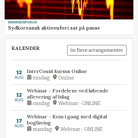
MARKEDSFOKUS
Sydkoreansk aktieeufori sat på pause
KALENDER
Se flere arrangementer
InterCount kursus Online
12
AUG
onsdag
Online
Webinar – Fordelene ved løbende
12
aflevering af bilag
AUG
onsdag
Webinar - ONLINE
Webinar – Kom i gang med digital
17
bogføring
AUG
mandag
Webinar - ONLINE