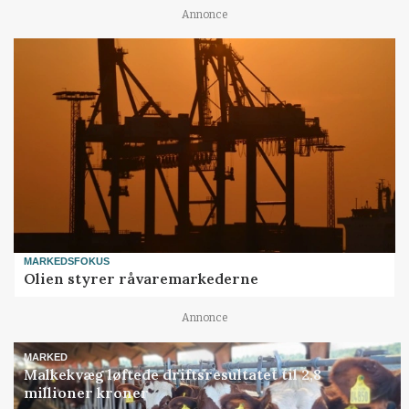
Annonce
MARKEDSFOKUS
Olien styrer råvaremarkederne
Annonce
MARKED
Malkekvæg løftede driftsresultatet til 2,8
millioner kroner