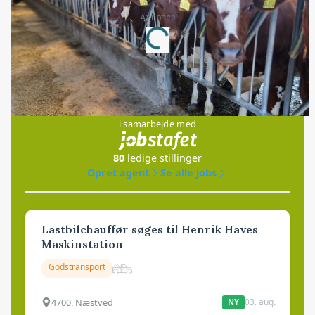
Annonce
Loading...
Jobs
i samarbejde med
80
ledige stillinger
Opret agent
Se alle jobs
Lastbilchauffør søges til Henrik Haves
Maskinstation
Godstransport
4700, Næstved
03. aug.
NY