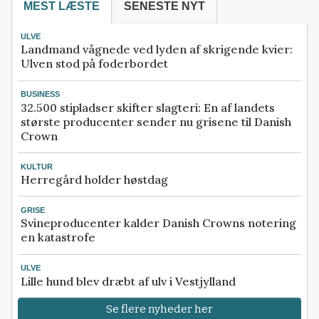
MEST LÆSTE
SENESTE NYT
ULVE
Landmand vågnede ved lyden af skrigende kvier:
Ulven stod på foderbordet
BUSINESS
32.500 stipladser skifter slagteri: En af landets
største producenter sender nu grisene til Danish
Crown
KULTUR
Herregård holder høstdag
GRISE
Svineproducenter kalder Danish Crowns notering
en katastrofe
ULVE
Lille hund blev dræbt af ulv i Vestjylland
Se flere nyheder her