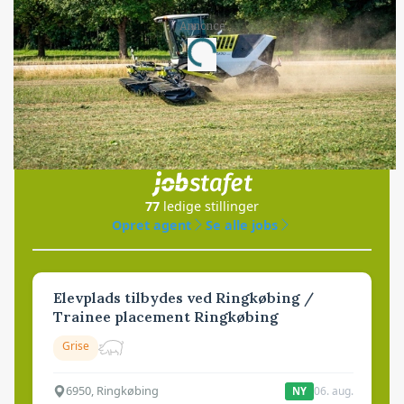
Annonce
Loading...
Jobs
i samarbejde med
77
ledige stillinger
Opret agent
Se alle jobs
Elevplads tilbydes ved Ringkøbing /
Trainee placement Ringkøbing
Grise
6950, Ringkøbing
06. aug.
NY