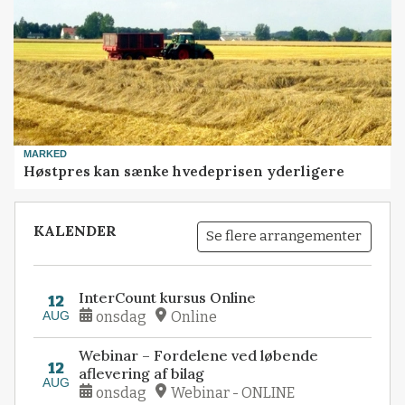
MARKED
Høstpres kan sænke hvedeprisen yderligere
KALENDER
Se flere arrangementer
InterCount kursus Online
12
AUG
onsdag
Online
Webinar – Fordelene ved løbende
12
aflevering af bilag
AUG
onsdag
Webinar - ONLINE