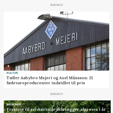
Annonce
KULTUR
Tæller Aabybro Mejeri og Axel Månsson: 21
fødevareproducenter indstillet til pris
Annonce
MASKINER
Forserie til selvkørende skårlægger afprøves i år