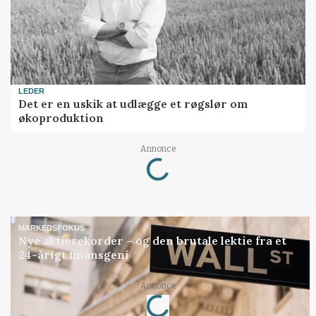
LEDER
Det er en uskik at udlægge et røgslør om
økoproduktion
Loading...
Annonce
MARKEDSFOKUS
Nye aktierekorder – og den brutale lektie fra et
24-årigt finansgeni
Loading...
Annonce