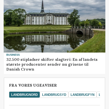
BUSINESS
32.500 stipladser skifter slagteri: En af landets
største producenter sender nu grisene til
Danish Crown
FRA VORES UGEAVISER
LANDBRUGNORD
LANDBRUGSYD
LANDBRUGFYN
LAND