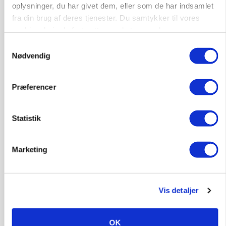
oplysninger, du har givet dem, eller som de har indsamlet
fra din brug af deres tjenester. Du samtykker til vores
cookies, hvis du fortsætter med at anvende vores
hjemmeside.
Samtykkevalg
Nødvendig
MARKEDSFOKUS
Prisgab på 20 kroner pr. kg vokser: Polsk kylling
Præferencer
presser markedet
Statistik
Marketing
Vis detaljer
OK