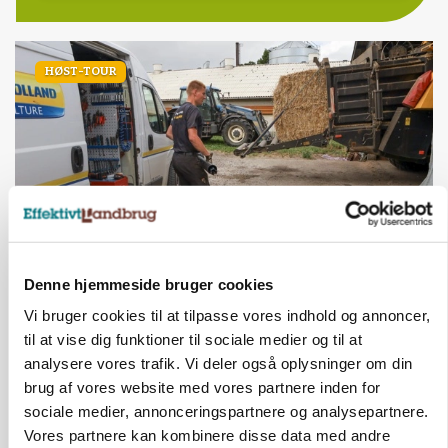
HØST-TOUR
Denne hjemmeside bruger cookies
PLANTER
18 montører står klar i høsten: Sådan holder PN
Vi bruger cookies til at tilpasse vores indhold og annoncer,
Maskiner landmænd i gang
til at vise dig funktioner til sociale medier og til at
analysere vores trafik. Vi deler også oplysninger om din
brug af vores website med vores partnere inden for
sociale medier, annonceringspartnere og analysepartnere.
Vores partnere kan kombinere disse data med andre