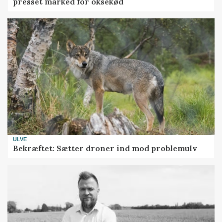
presset marked for oksekød
ULVE
Bekræftet: Sætter droner ind mod problemulv