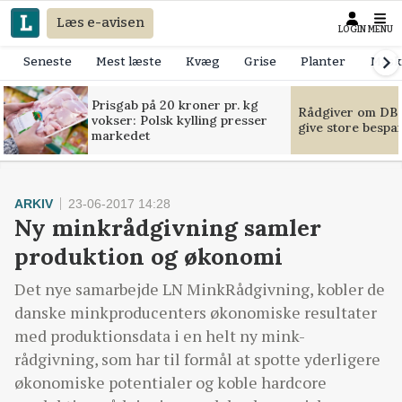
Læs e-avisen
LOGIN
MENU
Seneste
Mest læste
Kvæg
Grise
Planter
Mask
Prisgab på 20 kroner pr. kg
Rådgiver om DB-
vokser: Polsk kylling presser
give store bespa
markedet
ARKIV
23-06-2017 14:28
Ny minkrådgivning samler
produktion og økonomi
Det nye samarbejde LN MinkRådgivning, kobler de
danske minkproducenters økonomiske resultater
med produktionsdata i en helt ny mink-
rådgivning, som har til formål at spotte yderligere
økonomiske potentialer og koble hardcore