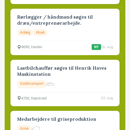
Rørlægger / håndmand søges til
dræn/entreprenørarbejde.
Anlæg
Kloak
4690, Haslev
06. aug.
NY
Lastbilchauffør søges til Henrik Haves
Maskinstation
Godstransport
4700, Næstved
03. aug.
Medarbejdere til griseproduktion
Grise