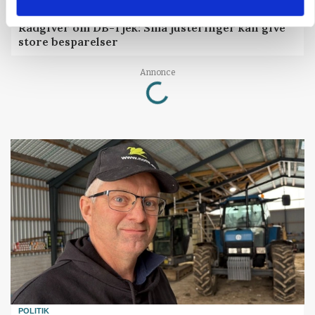
GRISE
Rådgiver om DB-Tjek: Små justeringer kan give
store besparelser
Loading...
Annonce
POLITIK