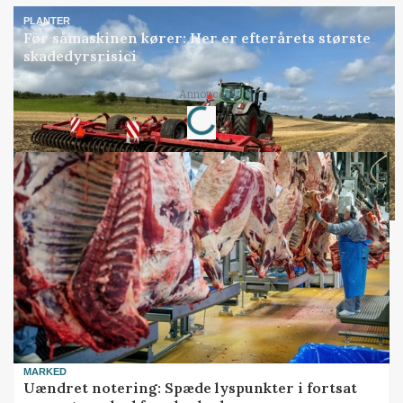
PLANTER
Før såmaskinen kører: Her er efterårets største
skadedyrsrisici
Loading...
Annonce
MARKED
Uændret notering: Spæde lyspunkter i fortsat