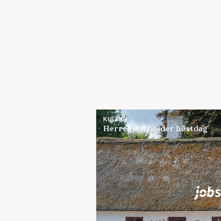
KULTUR
Herregård holder høstdag
Jobs
i samarbejde med