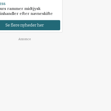
ESS
urs rammer midtjysk
inhandler efter navneskifte
Se flere nyheder her
Annonce