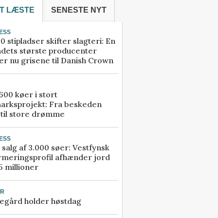
T LÆSTE
SENESTE NYT
ESS
0 stipladser skifter slagteri: En
ndets største producenter
r nu grisene til Danish Crown
00 køer i stort
arksprojekt: Fra beskeden
 til store drømme
ESS
 salg af 3.000 søer: Vestfynsk
rmeringsprofil afhænder jord
5 millioner
UR
egård holder høstdag