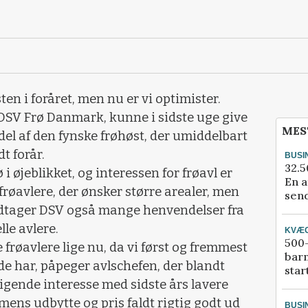
ten i foråret, men nu er vi optimister.
DSV Frø Danmark, kunne i sidste uge give
MES
 del af den fynske frøhøst, der umiddelbart
t forår.
BUSI
32.5
 i øjeblikket, og interessen for frøavl er
En a
frøavlere, der ønsker større arealer, men
send
odtager DSV også mange henvendelser fra
lle avlere.
KVÆ
500-
 frøavlere lige nu, da vi først og fremmest
bar
ede har, påpeger avlschefen, der blandt
star
gende interesse med sidste års lavere
mens udbytte og pris faldt rigtig godt ud
BUSI