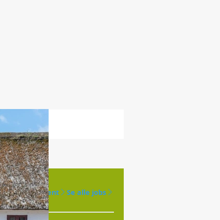
Opret agent
Se alle jobs