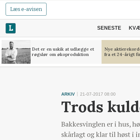
Læs e-avisen
SENESTE
KV
Det er en uskik at udlægge et
Nye aktierekorde
røgslør om økoproduktion
fra et 24-årigt f
ARKIV
21-07-2017 08:00
Trods kuld
Bakkesvinglen er i hus, h
skårlagt og klar til høst i