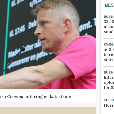
MES
BUSIN
32.50
af la
sende
KVÆG
500-6
barm
start
BUSIN
Efter
opfo
for 8
ish Crowns notering en katastrofe
KULT
Herr