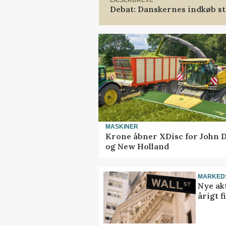
Debat: Danskernes indkøb st
MASKINER
Krone åbner XDisc for John 
og New Holland
MARKED
Nye akt
årigt 