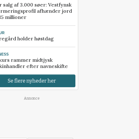
r salg af 3.000 søer: Vestfynsk
rmeringsprofil afhænder jord
85 millioner
UR
regård holder høstdag
NESS
kurs rammer midtjysk
inhandler efter navneskifte
Se flere nyheder her
Annonce