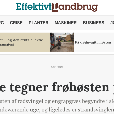
ÆG
GRISE
PLANTER
MASKINER
BUSINESS
J
r – og den brutale lektie
På døgnvagt i høsten
inansgeni
Annonce
e tegner frøhøsten 
østen af rødsvingel og engrapgræs begyndte i s
 indeværende uge, og ligeledes er strandsvinglen