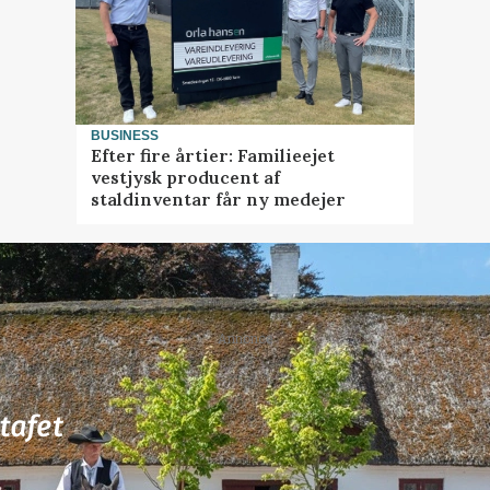
BUSINESS
Efter fire årtier: Familieejet
vestjysk producent af
staldinventar får ny medejer
Annonce
80
ledige stillinger