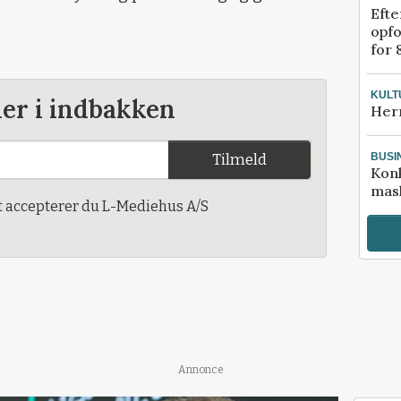
Efte
opfo
for 
KULT
der i indbakken
Her
Tilmeld
BUSI
Kon
mask
t accepterer du L-Mediehus A/S
Annonce