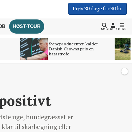
Prøv 30 dage for 30 kr.
OB
HØST-TOUR
SØG
LOGIN
MENU
Svineproducenter kalder
Danish Crowns pris en
katastrofe
positivt
idste uge, hundegræsset er
 klar til skårlægning eller