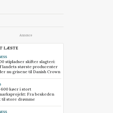
Annonce
T LÆSTE
NESS
00 stipladser skifter slagteri:
f landets største producenter
er nu grisene til Danish Crown
G
600 køer i stort
marksprojekt: Fra beskeden
t til store drømme
NESS