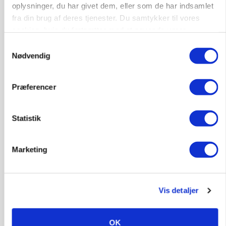
oplysninger, du har givet dem, eller som de har indsamlet
POLITIK
»Nu stopper I«: Landbrugsdebattør og
fra din brug af deres tjenester. Du samtykker til vores
protestgruppe vil demonstrere mod ny
cookies, hvis du fortsætter med at anvende vores
gødskningslov
hjemmeside.
Samtykkevalg
Nødvendig
Præferencer
Statistik
Marketing
POLITIK
Folketinget behandler ny gødskningslov: Sådan
Vis detaljer
kan den ændre din bedrift fra 2027
OK