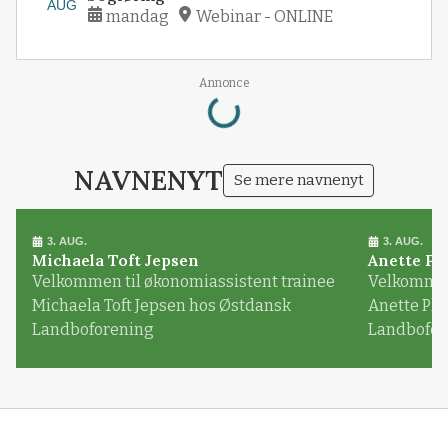
AUG
mandag
Webinar - ONLINE
Loading...
Annonce
NAVNENYT
Se mere navnenyt
3. AUG.
3. AUG.
Michaela Toft Jepsen
Anette Pl
Velkommen til økonomiassistent trainee
Velkommen 
Michaela Toft Jepsen hos Østdansk
Anette Pl
Landboforening
Landbofor