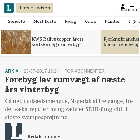
Læs e-avisen
LOGIN
MENU
Seneste
Mest læste
Kvæg
Grise
Planter
Mask
KWS Rallys topper årets
Fjerkræbranchen:
sortsforsøg i vinterbyg
konkurrence- og
ARKIV
25-07-2017 11:24
FOR ABONNENTER
Forebyg lav rumvægt af næste
års vinterbyg
Gå ned i udsædsmængde, N-gødsk af tre gange, to-
del vækstregulering og vælg et SDHI-fungicid til
sidste svampesprøjtning.
Redaktionen