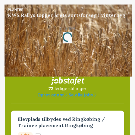
PLANTER
KWS Rallys topper årets sortsforsøg i vinterbyg
Annonce
Loading...
Jobs
i samarbejde med
72
ledige stillinger
Opret agent
Se alle jobs
Elevplads tilbydes ved Ringkøbing /
Trainee placement Ringkøbing