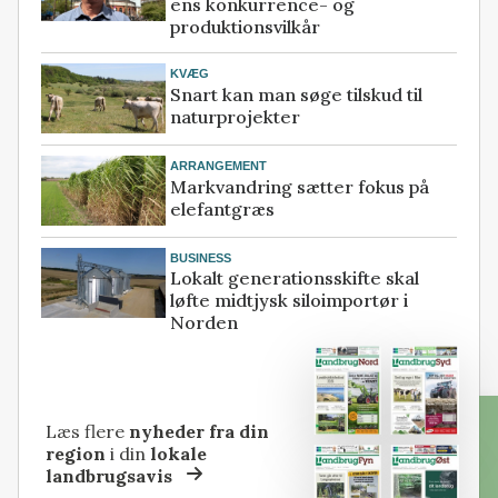
ens konkurrence- og
produktionsvilkår
KVÆG
Snart kan man søge tilskud til
naturprojekter
ARRANGEMENT
Markvandring sætter fokus på
elefantgræs
BUSINESS
Lokalt generationsskifte skal
løfte midtjysk siloimportør i
Norden
Læs flere
nyheder fra din
region
i din
lokale
landbrugsavis