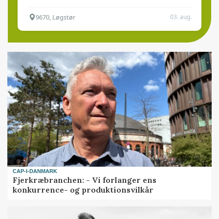
9670, Løgstør
03. aug.
CAP-I-DANMARK
Fjerkræbranchen: - Vi forlanger ens
konkurrence- og produktionsvilkår