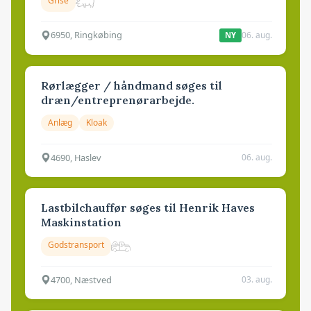
Grise
6950, Ringkøbing
06. aug.
NY
Rørlægger / håndmand søges til
dræn/entreprenørarbejde.
Anlæg
Kloak
4690, Haslev
06. aug.
Lastbilchauffør søges til Henrik Haves
Maskinstation
Godstransport
4700, Næstved
03. aug.