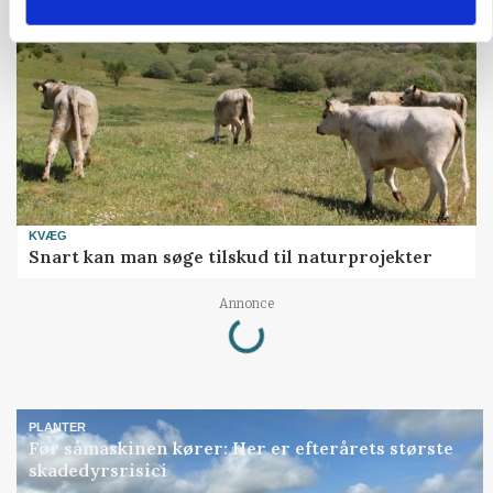
KVÆG
Snart kan man søge tilskud til naturprojekter
Loading...
Annonce
PLANTER
Før såmaskinen kører: Her er efterårets største
skadedyrsrisici