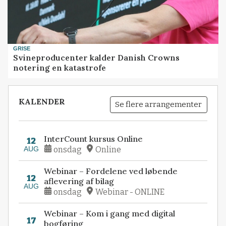
GRISE
Svineproducenter kalder Danish Crowns
notering en katastrofe
KALENDER
Se flere arrangementer
InterCount kursus Online
12
AUG
onsdag
Online
Webinar – Fordelene ved løbende
12
aflevering af bilag
AUG
onsdag
Webinar - ONLINE
Webinar – Kom i gang med digital
17
bogføring