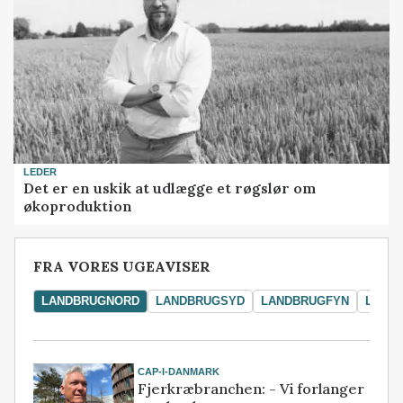
LEDER
Det er en uskik at udlægge et røgslør om
økoproduktion
FRA VORES UGEAVISER
LANDBRUGNORD
LANDBRUGSYD
LANDBRUGFYN
LAND
CAP-I-DANMARK
Fjerkræbranchen: - Vi forlanger