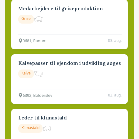
Medarbejdere til griseproduktion
Grise
9681, Ranum
03. aug.
Kalvepasser til ejendom i udvikling søges
Kalve
6392, Bolderslev
03. aug.
Leder til klimastald
Klimastald