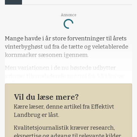
Annonce
Loading...
Mange havde i år store forventninger til årets
vinterbyghøst ud fra de tætte og veletablerede
kornmarker sæsonen igennem.
Men variationen i de nu høstede udbytter
svinger tilsyneladende enormt fra 5,5 t/ha og
helt op til godt 10 t/ha alt efter landsdel og
bonitet.
Vil du læse mere?
- I de første landsforsøg er der foreløbig høstet
Kære læser, denne artikel fra Effektivt
meget fine udbytter omkring 10 t/ha i de bedste
Landbrug er låst.
sorter, oplyser forædlerfirmaet Syngenta, der
Kvalitetsjournalistik kræver research,
markedsfører en række hybrid- og 6-radede
ekspertise og adgang til relevante kilder.