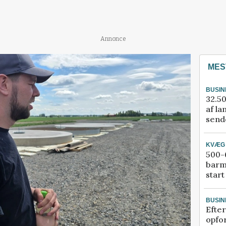
Annonce
MES
BUSIN
32.50
af la
sende
KVÆG
500-6
barm
start
BUSIN
Efter
opfo