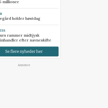
5 millioner
UR
egård holder høstdag
ESS
urs rammer midtjysk
inhandler efter navneskifte
Se flere nyheder her
Annonce