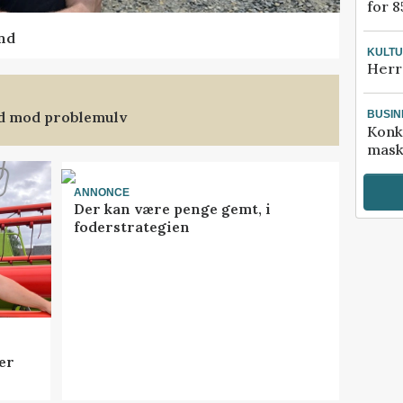
for 8
nd
KULT
Herr
nd mod problemulv
BUSIN
Konk
mask
ANNONCE
Der kan være penge gemt, i
foderstrategien
er