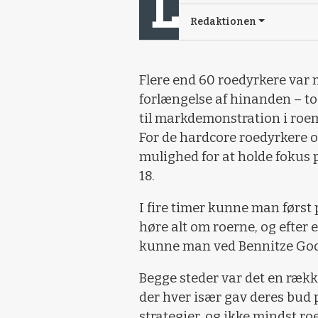
Redaktionen
Flere end 60 roedyrkere var 
forlængelse af hinanden – to 
til markdemonstration i roe
For de hardcore roedyrkere o
mulighed for at holde fokus p
18.
I fire timer kunne man først
høre alt om roerne, og efter
kunne man ved Bennitze God
Begge steder var det en rækk
der hver især gav deres bud 
strategier, og ikke mindst ro