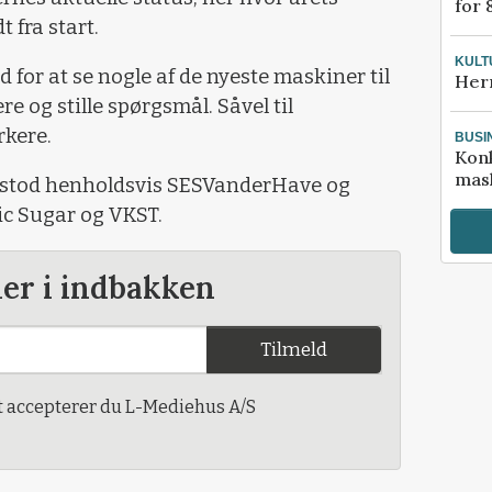
for 
fra start.
KULT
 for at se nogle af de nyeste maskiner til
Her
 og stille spørgsmål. Såvel til
rkere.
BUSI
Kon
mask
 stod henholdsvis SESVanderHave og
c Sugar og VKST.
der i indbakken
Tilmeld
t accepterer du L-Mediehus A/S