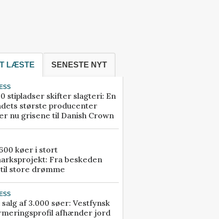
T LÆSTE
SENESTE NYT
ESS
0 stipladser skifter slagteri: En
ndets største producenter
r nu grisene til Danish Crown
00 køer i stort
arksprojekt: Fra beskeden
 til store drømme
ESS
 salg af 3.000 søer: Vestfynsk
rmeringsprofil afhænder jord