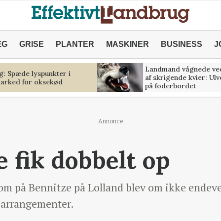
ÆG
GRISE
PLANTER
MASKINER
BUSINESS
J
Landmand vågnede ve
g: Spæde lyspunkter i
af skrigende kvier: Ul
marked for oksekød
på foderbordet
Annonce
 fik dobbelt op
som på Bennitze på Lolland blev om ikke endeve
oearrangementer.