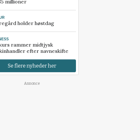
85 millioner
UR
regård holder høstdag
NESS
kurs rammer midtjysk
inhandler efter navneskifte
Se flere nyheder her
Annonce