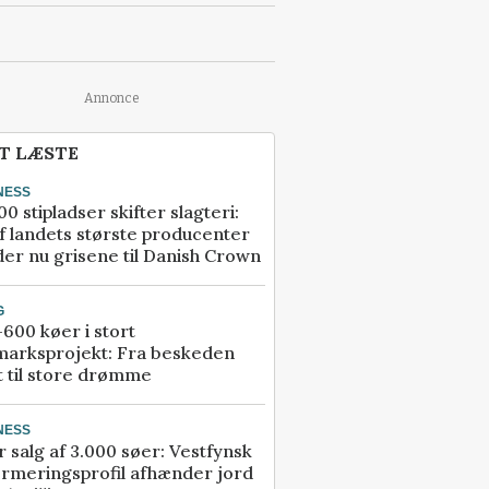
Annonce
T LÆSTE
NESS
00 stipladser skifter slagteri:
f landets største producenter
er nu grisene til Danish Crown
G
600 køer i stort
marksprojekt: Fra beskeden
t til store drømme
NESS
r salg af 3.000 søer: Vestfynsk
rmeringsprofil afhænder jord