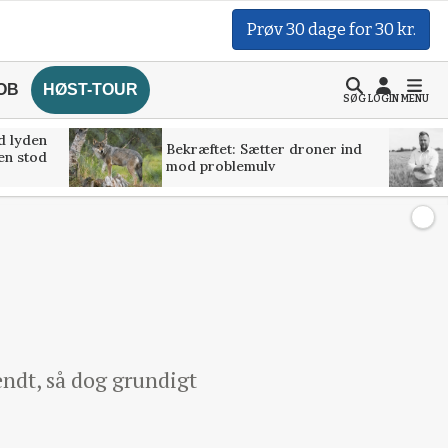
Prøv 30 dage for 30 kr.
OB
HØST-TOUR
SØG
LOGIN
MENU
d lyden
Bekræftet: Sætter droner ind
ven stod
mod problemulv
ndt, så dog grundigt