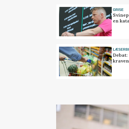
GRISE
Svinep
en kat
LÆSERB
Debat:
kravene