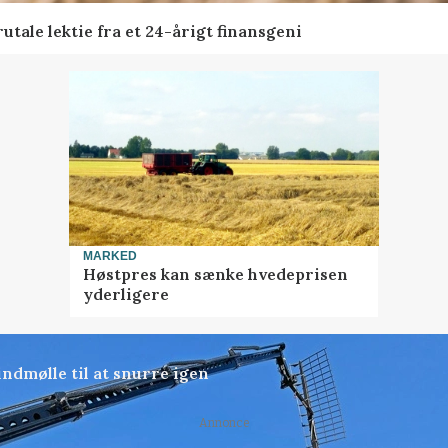
tale lektie fra et 24-årigt finansgeni
MARKED
Høstpres kan sænke hvedeprisen
yderligere
ndmølle til at snurre igen
Annonce