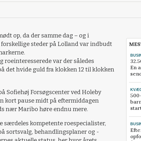
mødt op, da der samme dag – og i
forskellige steder på Lolland var indbudt
MES
markerne.
BUSI
g roeinteresserede var der således
32.5
En a
å det hvide guld fra klokken 12 til klokken
send
KVÆ
 på Sofiehøj Forsøgscenter ved Holeby
500-
 en kort pause midt på eftermiddagen
bar
star
s nær Maribo høre endnu mere.
e særdeles kompetente roespecialister,
BUSI
Efte
på sortsvalg, behandlingsplaner og -
opfo
ernes aktuelle status, her hvor årets