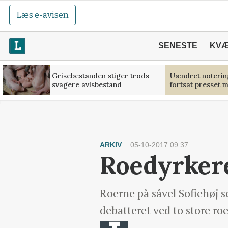
Læs e-avisen
SENESTE
KV
Grisebestanden stiger trods
Uændret noterin
svagere avlsbestand
fortsat presset 
ARKIV
05-10-2017 09:37
Roedyrkere
Roerne på såvel Sofiehøj 
debatteret ved to store r