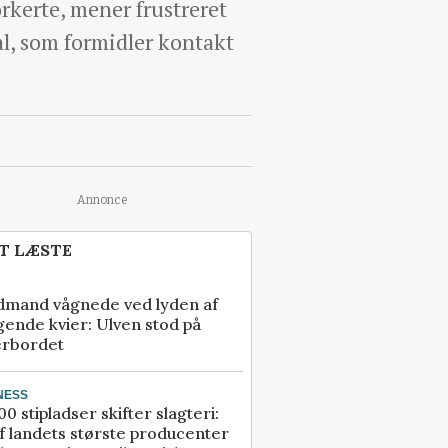
rkerte, mener frustreret
l, som formidler kontakt
Annonce
T LÆSTE
dmand vågnede ved lyden af
gende kvier: Ulven stod på
erbordet
NESS
00 stipladser skifter slagteri:
f landets største producenter