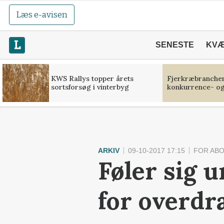
Læs e-avisen
SENESTE
KV
KWS Rallys topper årets
Fjerkræbranchen:
sortsforsøg i vinterbyg
konkurrence- og
ARKIV
09-10-2017 17:15
FOR AB
Føler sig u
for overdra