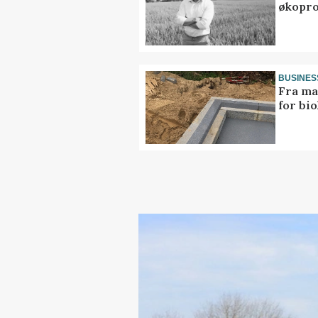
økopr
BUSINES
Fra ma
for bio