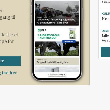
send
er
KULT
gang til
Her
ULVE
yde dig et
Lill
Vest
age for
kr
 ind her