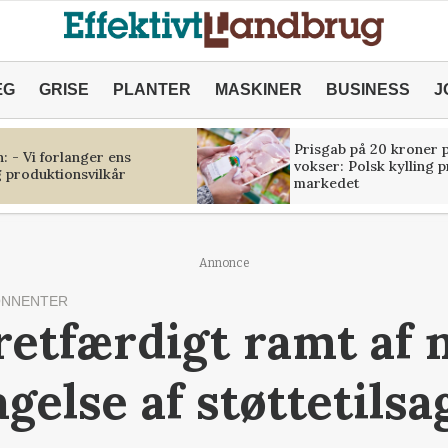
ÆG
GRISE
PLANTER
MASKINER
BUSINESS
J
Prisgab på 20 kroner p
 - Vi forlanger ens
vokser: Polsk kylling 
 produktionsvilkår
markedet
Annonce
ONNENTER
retfærdigt ramt af 
gelse af støttetilsa