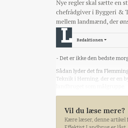
Nye regler skal sætte en s
chefrådgiver i Byggeri & 
mellem landmænd, der ønsk
Redaktionen
- Det er ikke den bedste mor
Sådan lyder det fra Flemming
Teknik i Herning, der er en
landbruget som målgruppe.
Vil du læse mere?
Kære læser, denne artikel 
Effektivt Landbrug er låst.