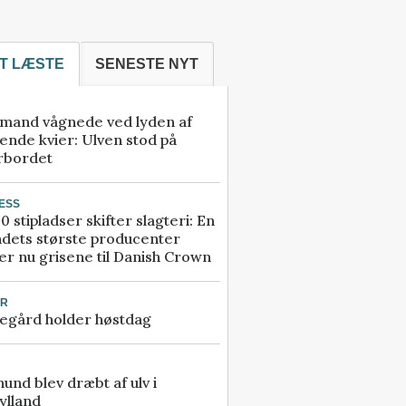
T LÆSTE
SENESTE NYT
mand vågnede ved lyden af
ende kvier: Ulven stod på
rbordet
ESS
0 stipladser skifter slagteri: En
ndets største producenter
r nu grisene til Danish Crown
UR
egård holder høstdag
 hund blev dræbt af ulv i
ylland