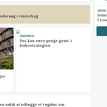
GRISE
Svin
tsforsøg i vinterbyg
Crow
ANNONCE
Der kan være penge gemt, i
foderstrategien
ger
 en uskik at udlægge et røgslør om