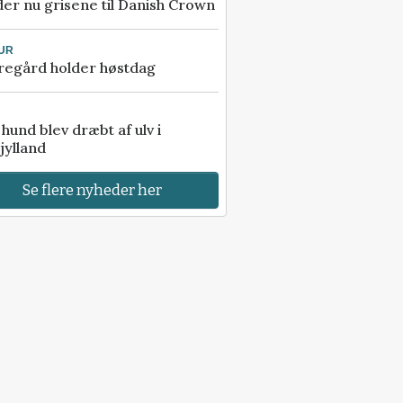
er nu grisene til Danish Crown
UR
regård holder høstdag
e hund blev dræbt af ulv i
jylland
Se flere nyheder her