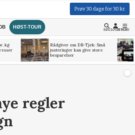
Prøv 30 dage for 30 kr.
OB
HØST-TOUR
SØG
LOGIN
MENU
r. kg
Rådgiver om DB-Tjek: Små
presser
justeringer kan give store
besparelser
nye regler
gn