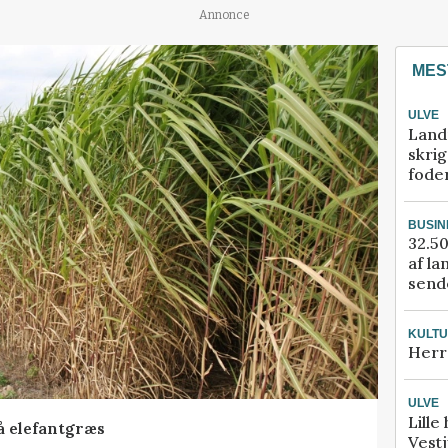
Annonce
MES
ULVE
Land
skrig
fode
BUSIN
32.50
af la
sende
KULT
Herr
ULVE
Lille
å elefantgræs
Vestj