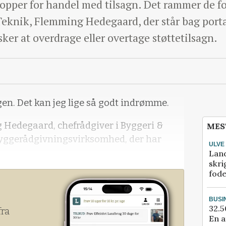
topper for handel med tilsagn. Det rammer de fo
Teknik, Flemming Hedegaard, der står bag porta
er at overdrage eller overtage støttetilsagn.
gen. Det kan jeg lige så godt indrømme.
 Hedegaard, chefrådgiver i Byggeri &
MES
 byggerådgivningsvirksomhed, der har
ULVE
Lan
skri
fod
BUSI
32.5
fra
En a