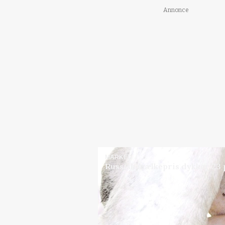
Annonce
MARKED
Russisk mælkepris dykker 23