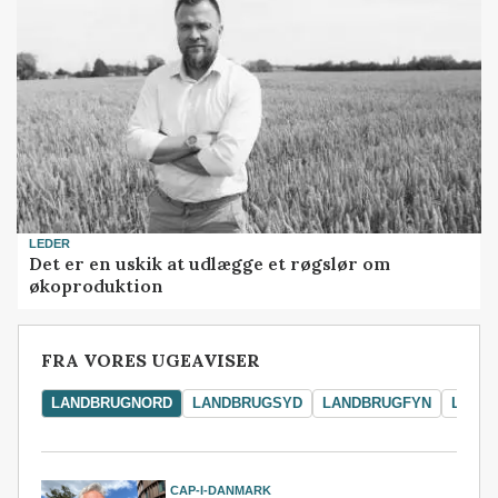
LEDER
Det er en uskik at udlægge et røgslør om
økoproduktion
FRA VORES UGEAVISER
LANDBRUGNORD
LANDBRUGSYD
LANDBRUGFYN
LAND
CAP-I-DANMARK