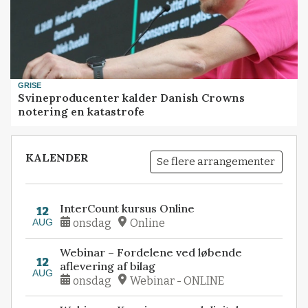
GRISE
Svineproducenter kalder Danish Crowns
notering en katastrofe
KALENDER
Se flere arrangementer
InterCount kursus Online
12
AUG
onsdag
Online
Webinar – Fordelene ved løbende
12
aflevering af bilag
AUG
onsdag
Webinar - ONLINE