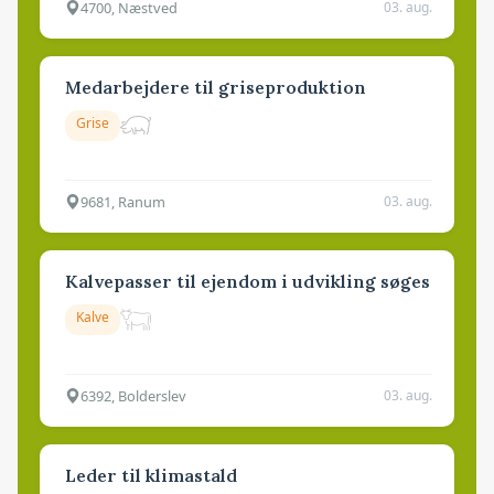
4700, Næstved
03. aug.
Medarbejdere til griseproduktion
Grise
9681, Ranum
03. aug.
Kalvepasser til ejendom i udvikling søges
Kalve
6392, Bolderslev
03. aug.
Leder til klimastald