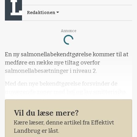
Redaktionen
Annonce
Loading...
En ny salmonellabekendtgørelse kommer til at
medføre en række nye tiltag overfor
salmonellabesætninger i niveau 2.
Med den nye bekendtgørelse forsvinder de
nuværende zoner med høj og lav smitterisiko.
Der kommer offentligt tilsyn af alle niveau 2-
besætninger. Der skal tages blodprøver i nogle
Vil du læse mere?
niveau 1-besætninger, og der kommer nye
Kære læser, denne artikel fra Effektivt
egenbetalte kontrolbesøg af Fødevarestyrelsen.
Landbrug er låst.