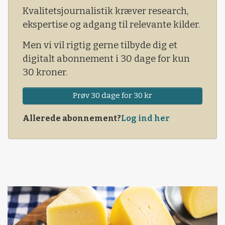
Formålet er ifølge Seges, at salmonella dublin
Kvalitetsjournalistik kræver research,
er blevet udryddet i kvægproduktionen i 2020.
ekspertise og adgang til relevante kilder.
Men vi vil rigtig gerne tilbyde dig et
digitalt abonnement i 30 dage for kun
30 kroner.
Prøv 30 dage for 30 kr
Allerede abonnement?
Log ind her