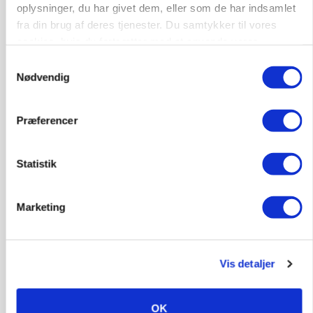
oplysninger, du har givet dem, eller som de har indsamlet
fra din brug af deres tjenester. Du samtykker til vores
cookies, hvis du fortsætter med at anvende vores
POLITIK
»Nu stopper I«: Landbrugsdebattør og
hjemmeside.
Samtykkevalg
protestgruppe vil demonstrere mod ny
Nødvendig
gødskningslov
Præferencer
Statistik
Marketing
Vis detaljer
POLITIK
Folketinget behandler ny gødskningslov: Sådan
kan den ændre din bedrift fra 2027
OK