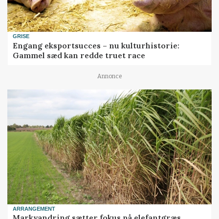
GRISE
Engang eksportsucces – nu kulturhistorie:
Gammel sæd kan redde truet race
Annonce
ARRANGEMENT
Markvandring sætter fokus på elefantgræs