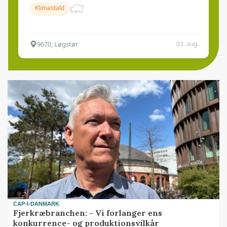
Klimastald
9670, Løgstør
03. aug.
CAP-I-DANMARK
Fjerkræbranchen: - Vi forlanger ens
konkurrence- og produktionsvilkår