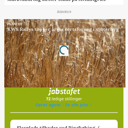
Annonce
PLANTER
KWS Rallys topper årets sortsforsøg i vinterbyg
Annonce
Loading...
Jobs
i samarbejde med
72
ledige stillinger
Opret agent
Se alle jobs
Elevplads tilbydes ved Ringkøbing /