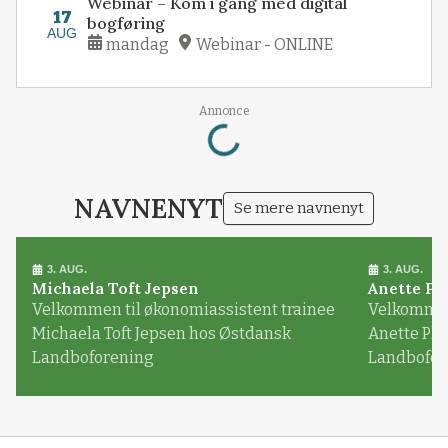
Webinar – Kom i gang med digital
17
bogføring
AUG
mandag
Webinar - ONLINE
Loading...
Annonce
NAVNENYT
Se mere navnenyt
3. AUG.
3. AUG.
Michaela Toft Jepsen
Anette Pl
Velkommen til økonomiassistent trainee
Velkommen 
Michaela Toft Jepsen hos Østdansk
Anette Pl
Landboforening
Landbofor