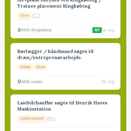
Trainee placement Ringkøbing
Grise
6950, Ringkøbing
06. aug.
NY
Rørlægger / håndmand søges til
dræn/entreprenørarbejde.
Anlæg
Kloak
4690, Haslev
06. aug.
Lastbilchauffør søges til Henrik Haves
Maskinstation
Godstransport