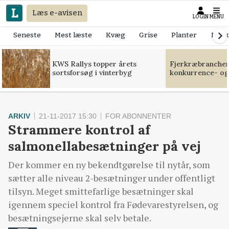
Læs e-avisen
LOGIN
MENU
Seneste
Mest læste
Kvæg
Grise
Planter
Mask
KWS Rallys topper årets
Fjerkræbranchen:
sortsforsøg i vinterbyg
konkurrence- og
ARKIV
21-11-2017 15:30
FOR ABONNENTER
Strammere kontrol af
salmonellabesætninger på vej
Der kommer en ny bekendtgørelse til nytår, som
sætter alle niveau 2-besætninger under offentligt
tilsyn. Meget smittefarlige besætninger skal
igennem speciel kontrol fra Fødevarestyrelsen, og
besætningsejerne skal selv betale.