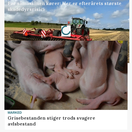
Før såmaskinen kører: Her er efterårets største
skadedyrsrisici
Loading...
Annonce
MARKED
Grisebestanden stiger trods svagere
avlsbestand