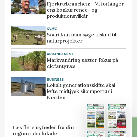
Fjerkræbranchen: - Vi forlanger
ens konkurrence- og
produktionsvilkår
KVÆG
Snart kan man søge tilskud til
naturprojekter
ARRANGEMENT
Markvandring sætter fokus på
elefantgræs
BUSINESS
Lokalt generationsskifte skal
løfte midtjysk siloimportør i
Norden
Læs flere
nyheder fra din
region
i din
lokale