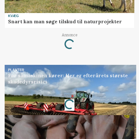
KVÆG
Snart kan man søge tilskud til naturprojekter
Loading...
Annonce
PLANTER
Før såmaskinen kører: Her er efterårets største
skadedyrsrisici
Loading...
Annonce