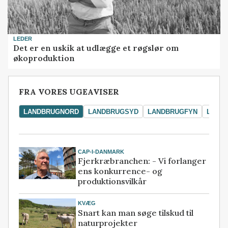
LEDER
Det er en uskik at udlægge et røgslør om
økoproduktion
FRA VORES UGEAVISER
LANDBRUGNORD
LANDBRUGSYD
LANDBRUGFYN
LAND
CAP-I-DANMARK
Fjerkræbranchen: - Vi forlanger
ens konkurrence- og
produktionsvilkår
KVÆG
Snart kan man søge tilskud til
naturprojekter