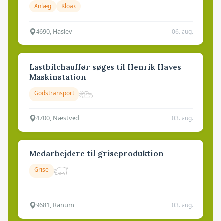
Anlæg
Kloak
4690, Haslev
06. aug.
Lastbilchauffør søges til Henrik Haves
Maskinstation
Godstransport
4700, Næstved
03. aug.
Medarbejdere til griseproduktion
Grise
9681, Ranum
03. aug.