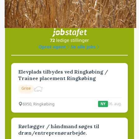
Jobs
i samarbejde med
72
ledige stillinger
Opret agent
Se alle jobs
Elevplads tilbydes ved Ringkøbing /
Trainee placement Ringkøbing
Grise
6950, Ringkøbing
06. aug.
NY
Rørlægger / håndmand søges til
dræn/entreprenørarbejde.