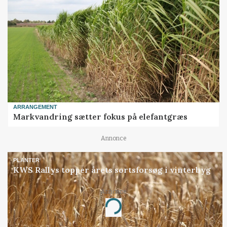
ARRANGEMENT
Markvandring sætter fokus på elefantgræs
Annonce
PLANTER
KWS Rallys topper årets sortsforsøg i vinterbyg
Annonce
Loading...