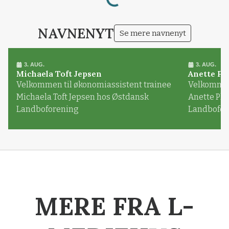
NAVNENYT
Se mere navnenyt
3. AUG.
3. AUG.
Michaela Toft Jepsen
Anette Pl
Velkommen til økonomiassistent trainee
Velkommen 
Michaela Toft Jepsen hos Østdansk
Anette Pl
Landboforening
Landbofor
MERE FRA L-