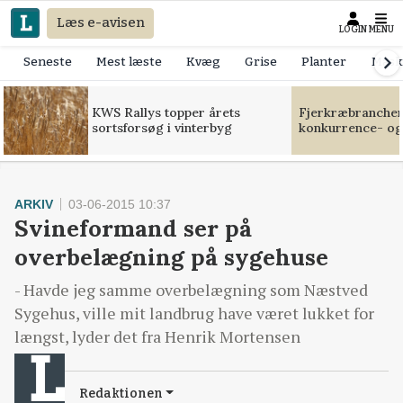
Læs e-avisen
LOGIN
MENU
Seneste
Mest læste
Kvæg
Grise
Planter
Mask
KWS Rallys topper årets
Fjerkræbranchen:
sortsforsøg i vinterbyg
konkurrence- og
ARKIV
03-06-2015 10:37
Svineformand ser på
overbelægning på sygehuse
- Havde jeg samme overbelægning som Næstved
Sygehus, ville mit landbrug have været lukket for
længst, lyder det fra Henrik Mortensen
Redaktionen