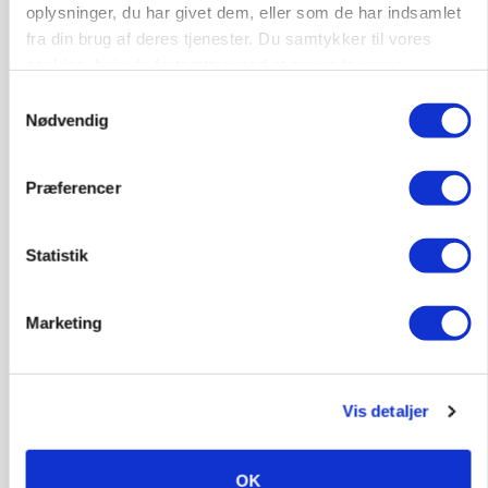
oplysninger, du har givet dem, eller som de har indsamlet
fra din brug af deres tjenester. Du samtykker til vores
cookies, hvis du fortsætter med at anvende vores
hjemmeside.
Samtykkevalg
Nødvendig
Præferencer
Statistik
MARKED
Russisk mælkepris dykker 23 procent
Marketing
Annonce
BUSINESS
Fra mark til mur: Byggeriet kan åbne nyt
Vis detaljer
marked for biokul
Loading...
Annonce
OK