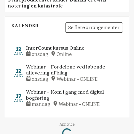
notering en katastrofe
KALENDER
Se flere arrangementer
InterCount kursus Online
12
AUG
onsdag
Online
Webinar – Fordelene ved løbende
12
aflevering af bilag
AUG
onsdag
Webinar - ONLINE
Webinar – Kom i gang med digital
17
bogføring
AUG
mandag
Webinar - ONLINE
Loading...
Annonce