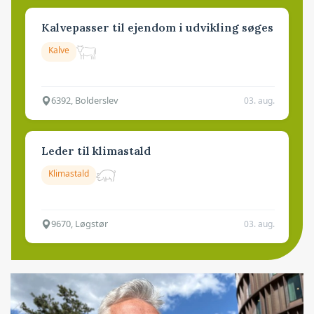
Kalvepasser til ejendom i udvikling søges
Kalve
6392, Bolderslev
03. aug.
Leder til klimastald
Klimastald
9670, Løgstør
03. aug.