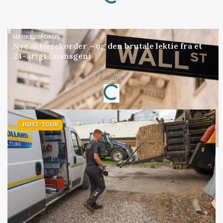
MARKEDSFOKUS
Nye aktierekorder – og den brutale lektie fra et
24-årigt finansgeni
Loading...
Annonce
HØST-TOUR