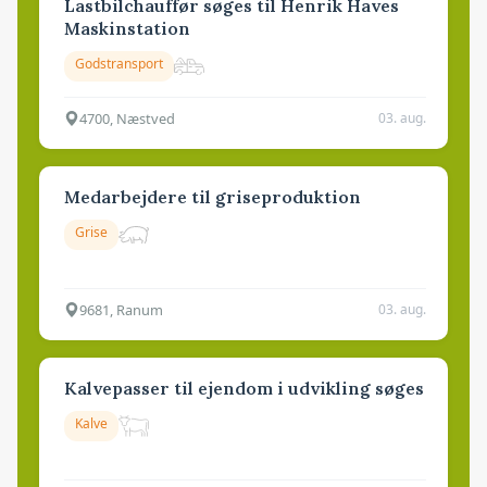
Lastbilchauffør søges til Henrik Haves
Maskinstation
Godstransport
4700, Næstved
03. aug.
Medarbejdere til griseproduktion
Grise
9681, Ranum
03. aug.
Kalvepasser til ejendom i udvikling søges
Kalve