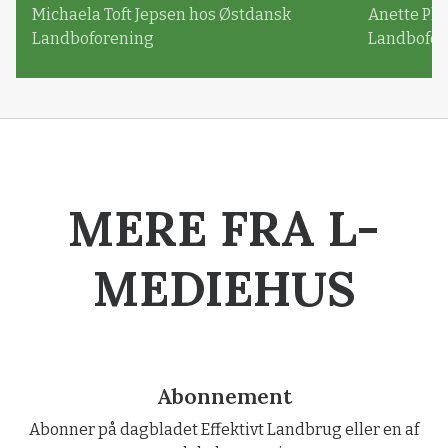
Michaela Toft Jepsen hos Østdansk
Anette Pl
Landboforening
Landbofor
MERE FRA L-
MEDIEHUS
Abonnement
Abonner på dagbladet Effektivt Landbrug eller en af