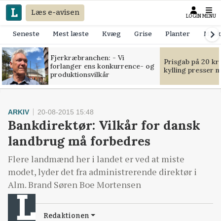
Læs e-avisen
LOGIN
MENU
Seneste
Mest læste
Kvæg
Grise
Planter
Mask
Fjerkræbranchen: - Vi
Prisgab på 20 kr
forlanger ens konkurrence- og
kylling presser 
produktionsvilkår
ARKIV
20-08-2015 15:48
Bankdirektør: Vilkår for dansk
landbrug må forbedres
Flere landmænd her i landet er ved at miste
modet, lyder det fra administrerende direktør i
Alm. Brand Søren Boe Mortensen
Redaktionen