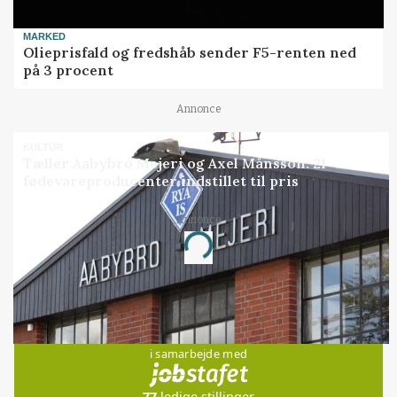
MARKED
Olieprisfald og fredshåb sender F5-renten ned
på 3 procent
Annonce
KULTUR
Tæller Aabybro Mejeri og Axel Månsson: 21
fødevareproducenter indstillet til pris
Annonce
Loading...
Jobs
i samarbejde med
77
ledige stillinger