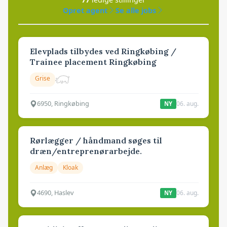
Opret agent
Se alle jobs
Elevplads tilbydes ved Ringkøbing /
Trainee placement Ringkøbing
Grise
6950, Ringkøbing
06. aug.
NY
Rørlægger / håndmand søges til
dræn/entreprenørarbejde.
Anlæg
Kloak
4690, Haslev
06. aug.
NY