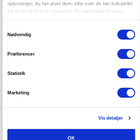
oplysninger, du har givet dem, eller som de har indsamlet
fra din brug af deres tjenester. Du samtykker til vores
cookies, hvis du fortsætter med at anvende vores
hjemmeside.
Samtykkevalg
POLITIK
Nødvendig
»Nu stopper I«: Landbrugsdebattør og
protestgruppe vil demonstrere mod ny
gødskningslov
Præferencer
Annonce
Statistik
KVÆG
Snart kan man søge tilskud til naturprojekter
Loading...
Marketing
Annonce
Vis detaljer
OK