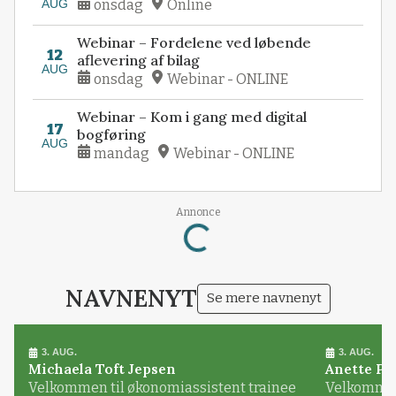
AUG
onsdag
Online
Webinar – Fordelene ved løbende
12
aflevering af bilag
AUG
onsdag
Webinar - ONLINE
Webinar – Kom i gang med digital
17
bogføring
AUG
mandag
Webinar - ONLINE
Loading...
Annonce
NAVNENYT
Se mere navnenyt
3. AUG.
3. AUG.
Michaela Toft Jepsen
Anette Pl
Velkommen til økonomiassistent trainee
Velkommen 