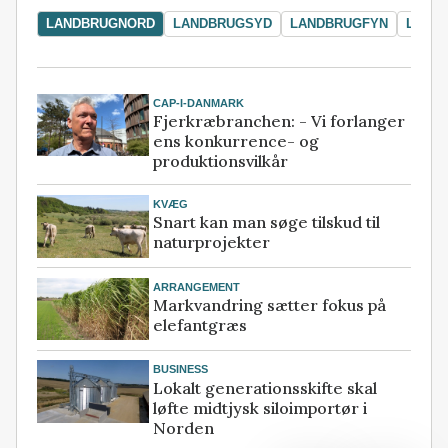
LANDBRUGNORD
LANDBRUGSYD
LANDBRUGFYN
LAND
CAP-I-DANMARK
Fjerkræbranchen: - Vi forlanger
ens konkurrence- og
produktionsvilkår
KVÆG
Snart kan man søge tilskud til
naturprojekter
ARRANGEMENT
Markvandring sætter fokus på
elefantgræs
BUSINESS
Lokalt generationsskifte skal
løfte midtjysk siloimportør i
Norden