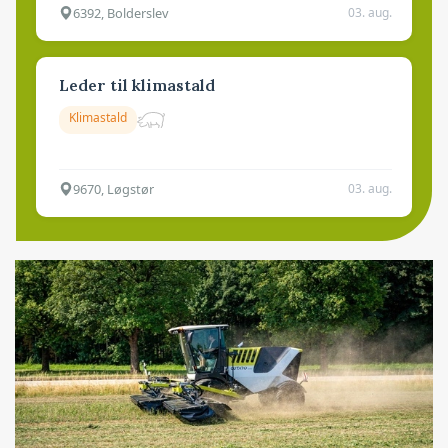
6392, Bolderslev
03. aug.
Leder til klimastald
Klimastald
9670, Løgstør
03. aug.