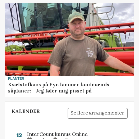
PLANTER
Kvælstofkaos på Fyn lammer landmænds
såplaner: - Jeg føler mig pisset på
KALENDER
Se flere arrangementer
InterCount kursus Online
12