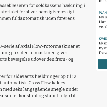
mask
asseblæseren for soldkassens hældning i
terialet forbliver hensigtsmæssigt
PLAN
Ny s
sammen fuldautomatisk uden førerens
Har 
verd
KVÆ
Eksp
40-serie af Axial Flow-rotormaskiner et
nyst
dning på siden af maskinen giver
frav
rts bevægelse udover den frem- og
 for sideværts hældninger op til 12
elt automatisk. Cross Flow kaldes
n med seks langsgående snegle under
snit et konstant og stabilt tilløb til