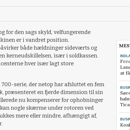
g for den sags skyld, velfungerende
skinen er i vandret position.
MES
åvirker både hældninger sideværts og
 kerneudskillelsen, især i soldkassen.
INDL
Fred
centerne hver især lagt store
Land
at f
 700-serie, der netop har afsluttet en fem
BUSI
 præsenteret en fjerde dimension til sin
Sør
halm
 allerede nu kompenserer for ophobninger
Tic
u kan nogle skærme under rotoren ved
lukkes mere eller mindre, afhængigt af,
BUSI
.
Kon