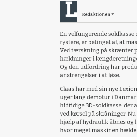
Redaktionen
En velfungerende soldkasse o
rystere, er betinget af, at ma
Ved tærskning på skrænter p
hældninger i længderetningen
Og den udfordring har produ
anstrengelser i at løse.
Claas har med sin nye Lexion
uger lang demotur i Danmark,
hidtidige 3D-soldkasse, der
ved kørsel på skråninger. N
hjælp af hydraulik åbnes og 
hvor meget maskinen hælder