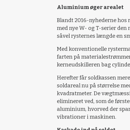
Aluminium øger arealet
Blandt 2016-nyhederne hos 
med nye W- og T-serier den m
såvel rysternes længde en sm
Med konventionelle rystermas
farten på materialestrømmen
kerneudskilleren bag cylinde
Herefter får soldkassen mere 
soldareal nu på størrelse med
kvadratmeter. De vægtmæssig
elimineret ved, som de første
aluminium, hvorved der spar
vibrationer i maskinen.