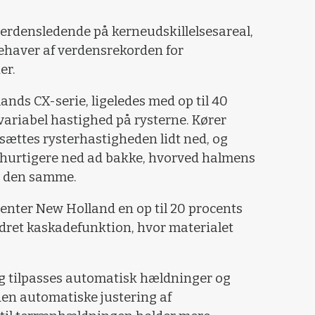
erdensledende på kerneudskillelsesareal,
ehaver af verdensrekorden for
er.
ands CX-serie, ligeledes med op til 40
ariabel hastighed på rysterne. Kører
ættes rysterhastigheden lidt ned, og
t hurtigere ned ad bakke, hvorved halmens
er den samme.
enter New Holland en op til 20 procents
edret kaskadefunktion, hvor materialet
g tilpasses automatisk hældninger og
en automatiske justering af