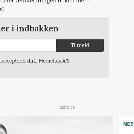
 til terrænhældningen holder mere
ne.
der i indbakken
Tilmeld
t accepterer du L-Mediehus A/S
Annonce
MES