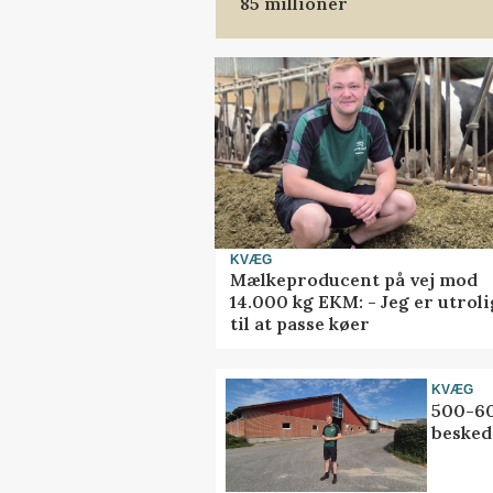
85 millioner
KVÆG
Mælkeproducent på vej mod
14.000 kg EKM: - Jeg er utrol
til at passe køer
KVÆG
500-60
besked