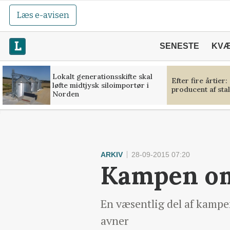
Læs e-avisen
SENESTE
KV
Lokalt generationsskifte skal
Efter fire årtier:
løfte midtjysk siloimportør i
producent af sta
Norden
ARKIV
28-09-2015 07:20
Kampen om
En væsentlig del af kampe
avner