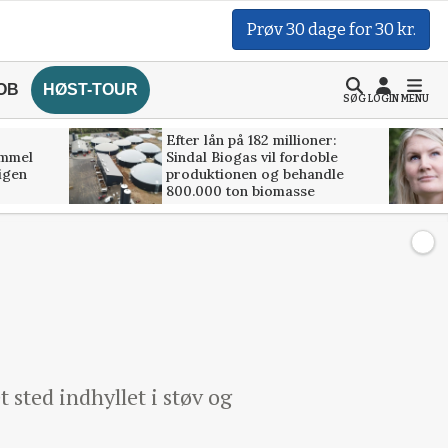
Prøv 30 dage for 30 kr.
OB
HØST-TOUR
SØG
LOGIN
MENU
Efter lån på 182 millioner:
ammel
Sindal Biogas vil fordoble
 igen
produktionen og behandle
800.000 ton biomasse
sted indhyllet i støv og