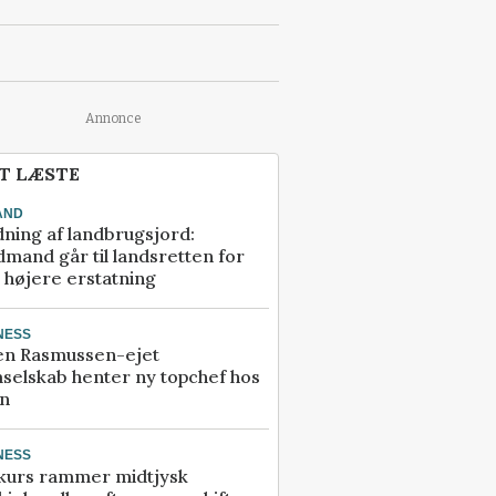
Annonce
T LÆSTE
AND
ning af landbrugsjord:
mand går til landsretten for
å højere erstatning
NESS
en Rasmussen-ejet
selskab henter ny topchef hos
an
NESS
kurs rammer midtjysk