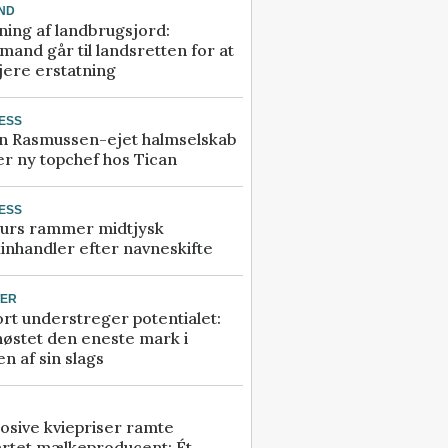
ND
ning af landbrugsjord:
and går til landsretten for at
jere erstatning
ESS
n Rasmussen-ejet halmselskab
r ny topchef hos Tican
ESS
urs rammer midtjysk
inhandler efter navneskifte
TER
rt understreger potentialet:
høstet den eneste mark i
n af sin slags
osive kviepriser ramte
artet mælkeproducent: Ét