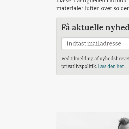
blæserhastigheden i forhold
materiale i luften over solde
Få aktuelle nyhe
Ved tilmelding af nyhedsbreve
privatlivspolitik.
Læs den her.