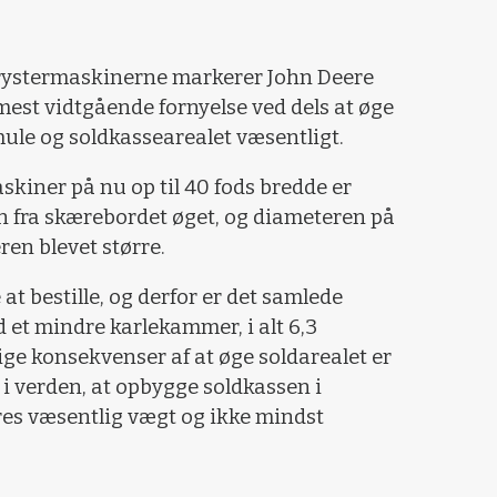
rystermaskinerne markerer John Deere
est vidtgående fornyelse ved dels at øge
ule og soldkassearealet væsentligt.
kiner på nu op til 40 fods bredde er
 fra skærebordet øget, og diameteren på
ren blevet større.
at bestille, og derfor er det samlede
 et mindre karlekammer, i alt 6,3
e konsekvenser af at øge soldarealet er
 i verden, at opbygge soldkassen i
es væsentlig vægt og ikke mindst