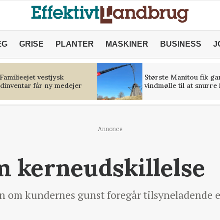
ÆG
GRISE
PLANTER
MASKINER
BUSINESS
J
 Familieejet vestjysk
Største Manitou fik g
ldinventar får ny medejer
vindmølle til at snurre
Annonce
 kerneudskillelse
n om kundernes gunst foregår tilsyneladende et 