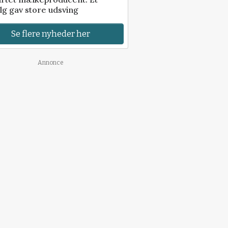
lg gav store udsving
Se flere nyheder her
Annonce