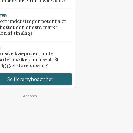
inhandler efter navneskifte
TER
ort understreger potentialet:
høstet den eneste mark i
en af sin slags
G
losive kviepriser ramte
artet mælkeproducent: Ét
alg gav store udsving
Se flere nyheder her
Annonce