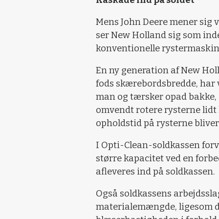
Kaskade ind på soldet
Mens John Deere mener sig v
ser New Holland sig som ind
konventionelle rystermaskin
En ny generation af New Holl
fods skærebordsbredde, har v
man og tærsker opad bakke, s
omvendt rotere rysterne lid
opholdstid på rysterne bliv
I Opti-Clean-soldkassen forv
større kapacitet ved en forb
afleveres ind på soldkassen.
Også soldkassens arbejdssla
materialemængde, ligesom d