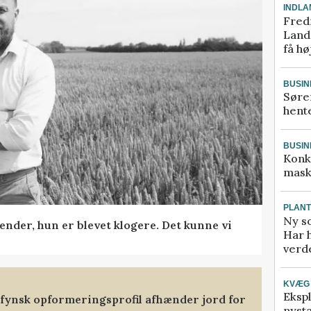
INDLA
Fred
Landm
få hø
BUSIN
Søre
hente
BUSIN
Konk
mask
PLAN
Ny so
ender, hun er blevet klogere. Det kunne vi
Har 
verde
KVÆG
Ekspl
stfynsk opformeringsprofil afhænder jord for
nyst