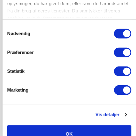
Loading...
oplysninger, du har givet dem, eller som de har indsamlet
fra din brug af deres tjenester. Du samtykker til vores
cookies, hvis du fortsætter med at anvende vores
hjemmeside.
Samtykkevalg
Nødvendig
Præferencer
Statistik
MARKED
Fugleinfluenza: Udvikling vækker bekymring hos
Marketing
europæiske husdyrbrugere
Vis detaljer
OK