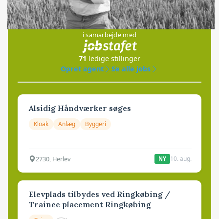
Jobs
i samarbejde med
71
ledige stillinger
Opret agent
Se alle jobs
Alsidig Håndværker søges
Kloak
Anlæg
Byggeri
2730, Herlev
10. aug.
NY
Elevplads tilbydes ved Ringkøbing /
Trainee placement Ringkøbing