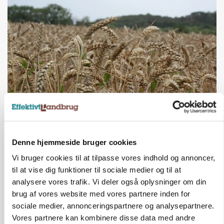
MARKED
Hvedeprisen sprang næsten 6 procent
Annonce
Denne hjemmeside bruger cookies
Vi bruger cookies til at tilpasse vores indhold og annoncer,
MARKED
til at vise dig funktioner til sociale medier og til at
Tysk industri trodser energipres og kinesisk
konkurrence
analysere vores trafik. Vi deler også oplysninger om din
brug af vores website med vores partnere inden for
Annonce
sociale medier, annonceringspartnere og analysepartnere.
Vores partnere kan kombinere disse data med andre