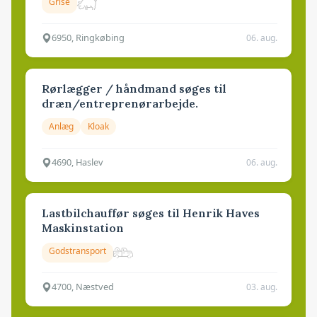
Grise
6950, Ringkøbing
06. aug.
Rørlægger / håndmand søges til
dræn/entreprenørarbejde.
Anlæg
Kloak
4690, Haslev
06. aug.
Lastbilchauffør søges til Henrik Haves
Maskinstation
Godstransport
4700, Næstved
03. aug.