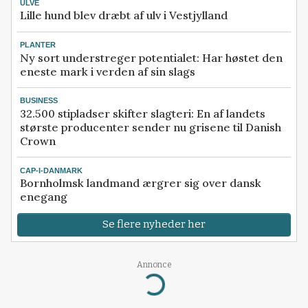
ULVE
Lille hund blev dræbt af ulv i Vestjylland
PLANTER
Ny sort understreger potentialet: Har høstet den
eneste mark i verden af sin slags
BUSINESS
32.500 stipladser skifter slagteri: En af landets
største producenter sender nu grisene til Danish
Crown
CAP-I-DANMARK
Bornholmsk landmand ærgrer sig over dansk
enegang
Se flere nyheder her
Annonce
Loading...