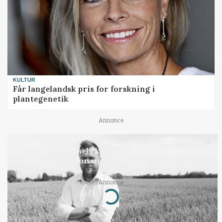
KULTUR
Får langelandsk pris for forskning i
plantegenetik
Annonce
LEDER
Kun landbruget selv kan beslutte, om man vil
kæmpe juridisk for sin eksistens
Annonce
Loading...