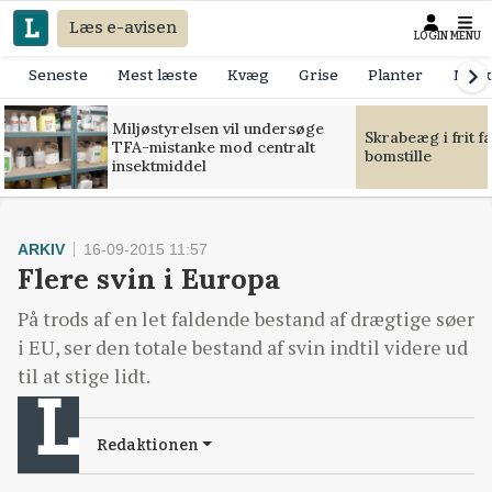
Læs e-avisen
LOGIN
MENU
Seneste
Mest læste
Kvæg
Grise
Planter
Mask
Miljøstyrelsen vil undersøge
Skrabeæg i frit f
TFA-mistanke mod centralt
bomstille
insektmiddel
ARKIV
16-09-2015 11:57
Flere svin i Europa
På trods af en let faldende bestand af drægtige søer
i EU, ser den totale bestand af svin indtil videre ud
til at stige lidt.
Redaktionen