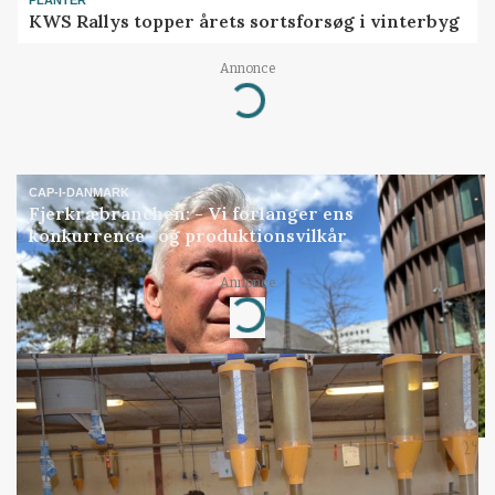
PLANTER
KWS Rallys topper årets sortsforsøg i vinterbyg
Annonce
Loading...
CAP-I-DANMARK
Fjerkræbranchen: - Vi forlanger ens
konkurrence- og produktionsvilkår
Annonce
Loading...