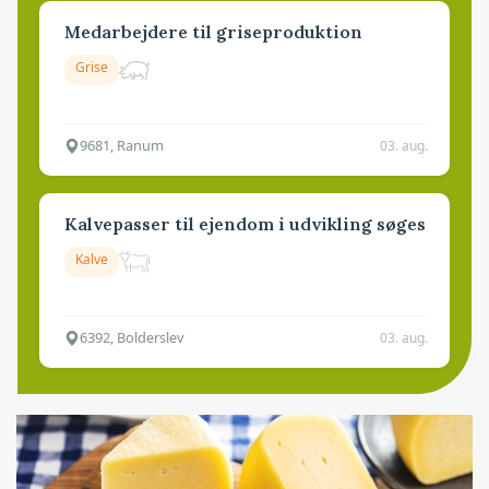
Medarbejdere til griseproduktion
Grise
9681, Ranum
03. aug.
Kalvepasser til ejendom i udvikling søges
Kalve
6392, Bolderslev
03. aug.