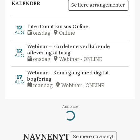
KALENDER
Se flere arrangementer
InterCount kursus Online
12
AUG
onsdag
Online
Webinar – Fordelene ved løbende
12
aflevering af bilag
AUG
onsdag
Webinar - ONLINE
Webinar – Kom i gang med digital
17
bogføring
AUG
mandag
Webinar - ONLINE
Annonce
Loading...
NAVNENYT
Se mere navnenyt