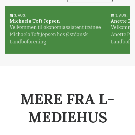
3. AUG.
3. AUG.
Michaela Toft Jepsen
Anette Pl
Velkommen til økonomiassistent trainee
Velkommen 
Michaela Toft Jepsen hos Østdansk
Anette Pl
Landboforening
Landbofor
MERE FRA L-
MEDIEHUS