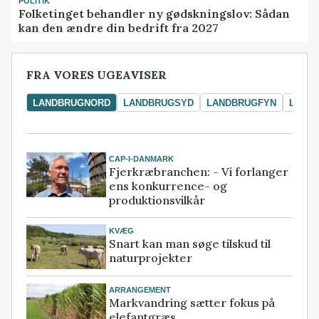
POLITIK
Folketinget behandler ny gødskningslov: Sådan
kan den ændre din bedrift fra 2027
FRA VORES UGEAVISER
LANDBRUGNORD
LANDBRUGSYD
LANDBRUGFYN
LAND
CAP-I-DANMARK
Fjerkræbranchen: - Vi forlanger
ens konkurrence- og
produktionsvilkår
KVÆG
Snart kan man søge tilskud til
naturprojekter
ARRANGEMENT
Markvandring sætter fokus på
elefantgræs