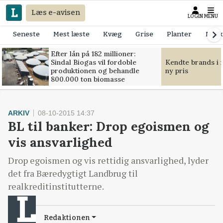
Læs e-avisen
LOGIN
MENU
Seneste
Mest læste
Kvæg
Grise
Planter
Mask
Efter lån på 182 millioner:
Sindal Biogas vil fordoble
Kendte brands i f
produktionen og behandle
ny pris
800.000 ton biomasse
ARKIV
08-10-2015 14:37
BL til banker: Drop egoismen og
vis ansvarlighed
Drop egoismen og vis rettidig ansvarlighed, lyder
det fra Bæredygtigt Landbrug til
realkreditinstitutterne.
Redaktionen