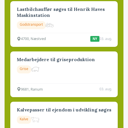
Lastbilchauffør søges til Henrik Haves
Maskinstation
Godstransport
4700, Næstved
03. aug.
NY
Medarbejdere til griseproduktion
Grise
9681, Ranum
03. aug.
Kalvepasser til ejendom i udvikling søges
Kalve