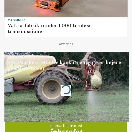
MASKINER
Valtra-fabrik runder 1.000 trinløse
transmissioner
Annonce
MARKED
AgroMarkets: Mindre konkurrence giver højere
priser på Boxer
Annonce
Loading...
Jobs
i samarbejde med