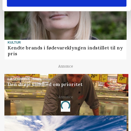
KULTUR
Kendte brands i fødevareklyngen indstillet til ny
pris
Annonce
LÆSERBREVE
Den drøje sandhed om prioritet
Annonce
Loading...