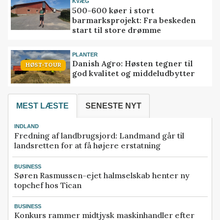
KVÆG
500-600 køer i stort
barmarksprojekt: Fra beskeden
start til store drømme
PLANTER
Danish Agro: Høsten tegner til
HØST-TOUR
god kvalitet og middeludbytter
MEST LÆSTE
SENESTE NYT
INDLAND
Fredning af landbrugsjord: Landmand går til
landsretten for at få højere erstatning
BUSINESS
Søren Rasmussen-ejet halmselskab henter ny
topchef hos Tican
BUSINESS
Konkurs rammer midtjysk maskinhandler efter