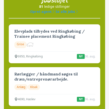
81
ledige stillinger
Opret agent
Se alle jobs
Elevplads tilbydes ved Ringkøbing /
Trainee placement Ringkøbing
Grise
6950, Ringkøbing
06. aug.
NY
Rørlægger / håndmand søges til
dræn/entreprenørarbejde.
Anlæg
Kloak
4690, Haslev
06. aug.
NY