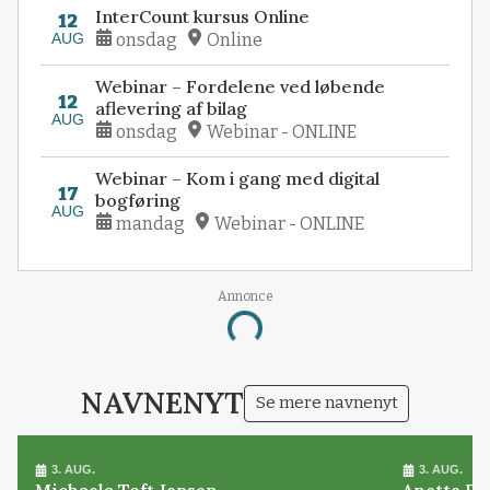
InterCount kursus Online
12
AUG
onsdag
Online
Webinar – Fordelene ved løbende
12
aflevering af bilag
AUG
onsdag
Webinar - ONLINE
Webinar – Kom i gang med digital
17
bogføring
AUG
mandag
Webinar - ONLINE
Annonce
Loading...
NAVNENYT
Se mere navnenyt
3. AUG.
3. AUG.
Michaela Toft Jepsen
Anette Pl