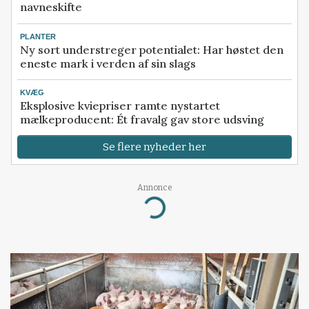
navneskifte
PLANTER
Ny sort understreger potentialet: Har høstet den
eneste mark i verden af sin slags
KVÆG
Eksplosive kviepriser ramte nystartet
mælkeproducent: Ét fravalg gav store udsving
Se flere nyheder her
Annonce
Loading...