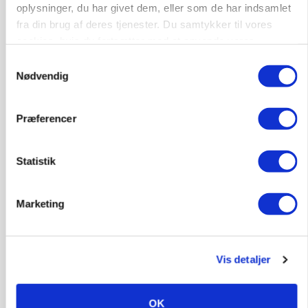
oplysninger, du har givet dem, eller som de har indsamlet
fra din brug af deres tjenester. Du samtykker til vores
cookies, hvis du fortsætter med at anvende vores
hjemmeside.
Samtykkevalg
Nødvendig
Præferencer
BUSINESS
Statistik
Efter lån på 182 millioner: Sindal Biogas vil
fordoble produktionen og behandle 800.000 ton
biomasse
Marketing
Annonce
Vis detaljer
OK