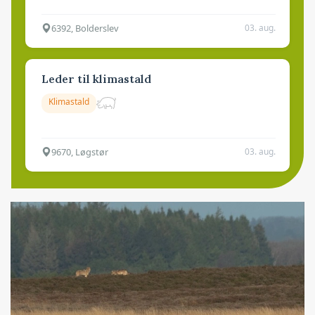
6392, Bolderslev
03. aug.
Leder til klimastald
Klimastald
9670, Løgstør
03. aug.