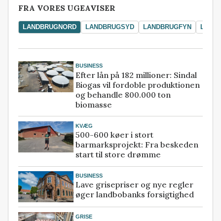
FRA VORES UGEAVISER
LANDBRUGNORD
LANDBRUGSYD
LANDBRUGFYN
LAND
BUSINESS
Efter lån på 182 millioner: Sindal
Biogas vil fordoble produktionen
og behandle 800.000 ton
biomasse
KVÆG
500-600 køer i stort
barmarksprojekt: Fra beskeden
start til store drømme
BUSINESS
Lave grisepriser og nye regler
øger landbobanks forsigtighed
GRISE