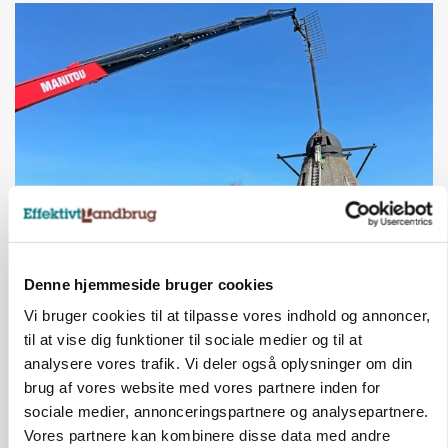
KULTUR
Største Manitou fik gammel vindmølle til at
snurre igen
Denne hjemmeside bruger cookies
Vi bruger cookies til at tilpasse vores indhold og annoncer,
Annonce
til at vise dig funktioner til sociale medier og til at
Loading...
analysere vores trafik. Vi deler også oplysninger om din
brug af vores website med vores partnere inden for
sociale medier, annonceringspartnere og analysepartnere.
Vores partnere kan kombinere disse data med andre