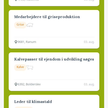
Medarbejdere til griseproduktion
Grise
9681, Ranum
03. aug.
Kalvepasser til ejendom i udvikling søges
Kalve
6392, Bolderslev
03. aug.
Leder til klimastald