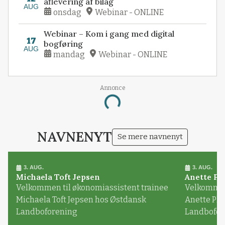
aflevering af bilag
AUG
onsdag
Webinar - ONLINE
Webinar – Kom i gang med digital
17
bogføring
AUG
mandag
Webinar - ONLINE
Annonce
Loading...
NAVNENYT
Se mere navnenyt
3. AUG.
3. AUG.
Michaela Toft Jepsen
Anette Pl
Velkommen til økonomiassistent trainee
Velkommen 
Michaela Toft Jepsen hos Østdansk
Anette Pl
Landboforening
Landbofor