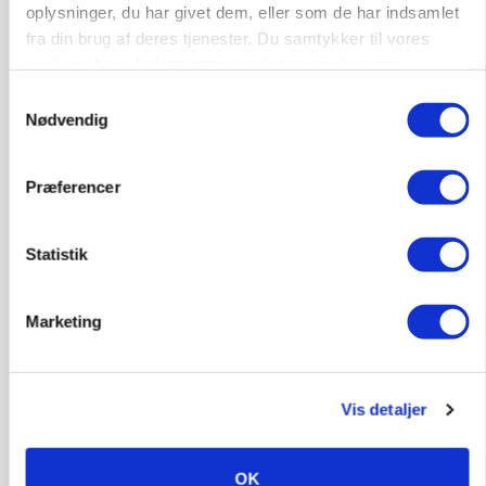
Forserie til selvkørende skårlægger afprøves i år
oplysninger, du har givet dem, eller som de har indsamlet
fra din brug af deres tjenester. Du samtykker til vores
Annonce
cookies, hvis du fortsætter med at anvende vores
hjemmeside.
Samtykkevalg
ARRANGEMENT
Markvandring sætter fokus på elefantgræs
Nødvendig
Annonce
Præferencer
Loading...
Statistik
Marketing
Vis detaljer
OK