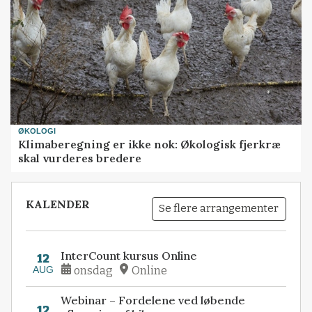
ØKOLOGI
Klimaberegning er ikke nok: Økologisk fjerkræ
skal vurderes bredere
KALENDER
Se flere arrangementer
InterCount kursus Online
12
AUG
onsdag
Online
Webinar – Fordelene ved løbende
12