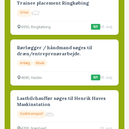
Trainee placement Ringkøbing
Grise
6950, Ringkøbing
06. aug.
NY
Rørlægger / håndmand søges til
dræn/entreprenørarbejde.
Anlæg
Kloak
4690, Haslev
06. aug.
NY
Lastbilchauffør søges til Henrik Haves
Maskinstation
Godstransport
4700, Næstved
03. aug.