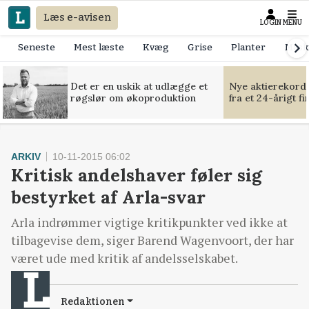
Læs e-avisen
LOGIN
MENU
Seneste
Mest læste
Kvæg
Grise
Planter
Mask
Det er en uskik at udlægge et
Nye aktierekorde
røgslør om økoproduktion
fra et 24-årigt f
ARKIV
10-11-2015 06:02
Kritisk andelshaver føler sig
bestyrket af Arla-svar
Arla indrømmer vigtige kritikpunkter ved ikke at
tilbagevise dem, siger Barend Wagenvoort, der har
været ude med kritik af andelsselskabet.
Redaktionen