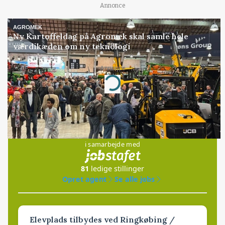
Annonce
AGROMEK
Ny Kartoffeldag på Agromek skal samle hele
værdikæden om ny teknologi
Annonce
Loading...
Jobs
i samarbejde med
81
ledige stillinger
Opret agent
Se alle jobs
Elevplads tilbydes ved Ringkøbing /