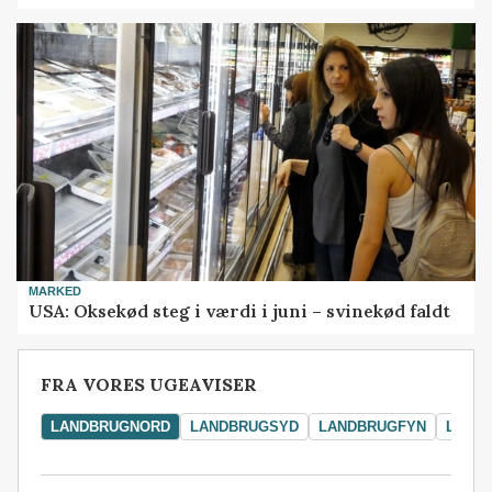
MARKED
USA: Oksekød steg i værdi i juni – svinekød faldt
FRA VORES UGEAVISER
LANDBRUGNORD
LANDBRUGSYD
LANDBRUGFYN
LAND