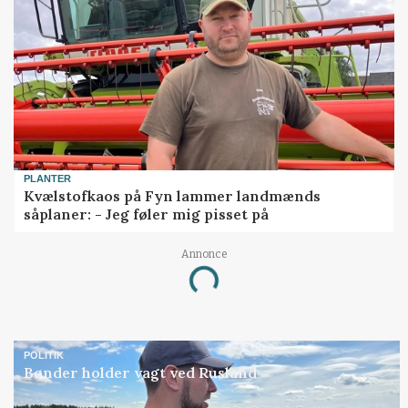
PLANTER
Kvælstofkaos på Fyn lammer landmænds
såplaner: - Jeg føler mig pisset på
Annonce
Loading...
POLITIK
Bønder holder vagt ved Rusland