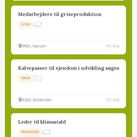
Medarbejdere til griseproduktion
Grise
9681, Ranum
03. aug.
Kalvepasser til ejendom i udvikling søges
Kalve
6392, Bolderslev
03. aug.
Leder til klimastald
Klimastald