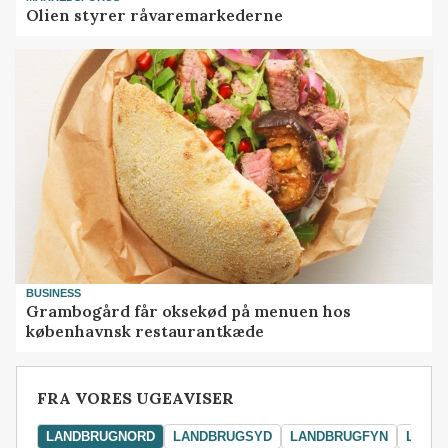
Olien styrer råvaremarkederne
BUSINESS
Grambogård får oksekød på menuen hos
københavnsk restaurantkæde
FRA VORES UGEAVISER
LANDBRUGNORD
LANDBRUGSYD
LANDBRUGFYN
LAND