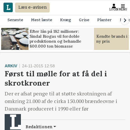
Læs e-avisen
LOGIN
MENU
Seneste
Mest læste
Kvæg
Grise
Planter
Mask
Efter lån på 182 millioner:
Sindal Biogas vil fordoble
Kendte brands i f
produktionen og behandle
ny pris
800.000 ton biomasse
ARKIV
24-11-2015 12:58
Først til mølle for at få del i
skrotkroner
Der er afsat penge til at støtte skrotningen af
omkring 21.000 af de cirka 150.000 brændeovne i
Danmark produceret i 1990 eller før
Redaktionen