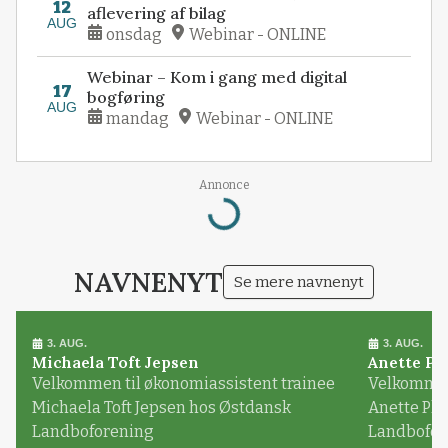
12
aflevering af bilag
AUG
onsdag
Webinar - ONLINE
Webinar – Kom i gang med digital
17
bogføring
AUG
mandag
Webinar - ONLINE
Annonce
Loading...
NAVNENYT
Se mere navnenyt
3. AUG.
3. AUG.
Michaela Toft Jepsen
Anette Pl
Velkommen til økonomiassistent trainee
Velkommen 
Michaela Toft Jepsen hos Østdansk
Anette Pl
Landboforening
Landbofor