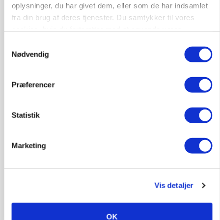
Kendte brands i fødevareklyngen indstillet til ny
oplysninger, du har givet dem, eller som de har indsamlet
pris
fra din brug af deres tjenester. Du samtykker til vores
cookies, hvis du fortsætter med at anvende vores
Annonce
hjemmeside.
Samtykkevalg
LÆSERBREVE
Nødvendig
Den drøje sandhed om prioritet
Annonce
Præferencer
Loading...
Statistik
Marketing
Vis detaljer
OK