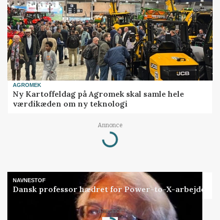
AGROMEK
Ny Kartoffeldag på Agromek skal samle hele
værdikæden om ny teknologi
Annonce
Loading...
NAVNESTOF
Dansk professor hædret for Power-to-X-arbejde
Annonce