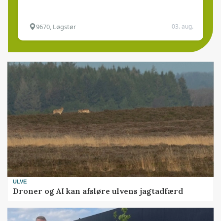
9670, Løgstør
03. aug.
ULVE
Droner og AI kan afsløre ulvens jagtadfærd