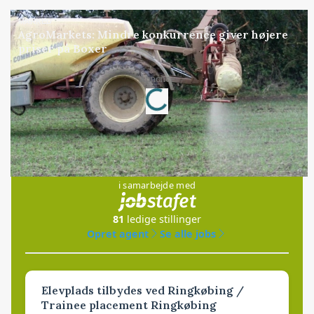
MARKED
AgroMarkets: Mindre konkurrence giver højere
priser på Boxer
Loading...
Annonce
Jobs
i samarbejde med
81
ledige stillinger
Opret agent
Se alle jobs
Elevplads tilbydes ved Ringkøbing /
Trainee placement Ringkøbing