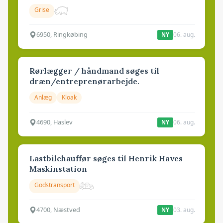
Grise
6950, Ringkøbing
06. aug.
NY
Rørlægger / håndmand søges til
dræn/entreprenørarbejde.
Anlæg
Kloak
4690, Haslev
06. aug.
NY
Lastbilchauffør søges til Henrik Haves
Maskinstation
Godstransport
4700, Næstved
03. aug.
NY