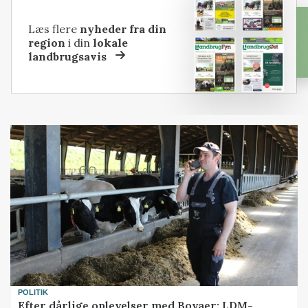
Læs flere
nyheder fra din
region
i din
lokale
landbrugsavis
POLITIK
Efter dårlige oplevelser med Bovaer: LDM-